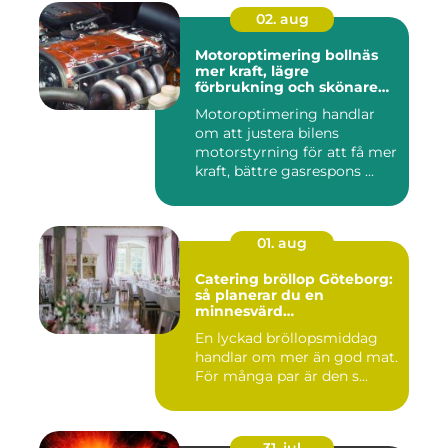
02. aug
Motoroptimering bollnäs
mer kraft, lägre
förbrukning och skönare
körning
Motoroptimering handlar
om att justera bilens
motorstyrning för att få mer
kraft, bättre gasrespons ...
01. aug
Catering bröllop Göteborg:
så planerar du en
minnesvärd
bröllopsmiddag
En lyckad bröllopsmiddag
handlar om mer än god mat.
För många par är den s...
31. jul