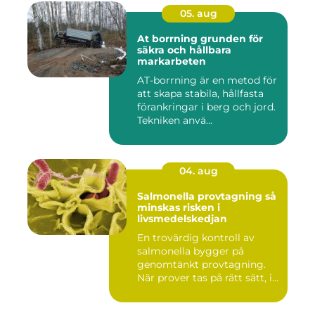
05. aug
At borrning grunden för
säkra och hållbara
markarbeten
AT-borrning är en metod för
att skapa stabila, hållfasta
förankringar i berg och jord.
Tekniken anvä...
04. aug
Salmonella provtagning så
minskas risken i
livsmedelskedjan
En trovärdig kontroll av
salmonella bygger på
genomtänkt provtagning.
När prover tas på rätt sätt, i...