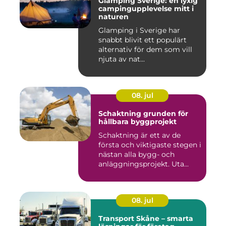
Glamping Sverige: en lyxig
campingupplevelse mitt i
naturen
Glamping i Sverige har
snabbt blivit ett populärt
alternativ för dem som vill
njuta av nat...
08. jul
Schaktning grunden för
hållbara byggprojekt
Schaktning är ett av de
första och viktigaste stegen i
nästan alla bygg- och
anläggningsprojekt. Uta...
08. jul
Transport Skåne – smarta