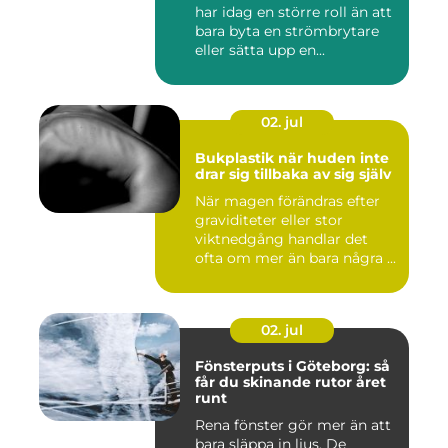
har idag en större roll än att
bara byta en strömbrytare
eller sätta upp en...
02. jul
Bukplastik när huden inte
drar sig tillbaka av sig själv
När magen förändras efter
graviditeter eller stor
viktnedgång handlar det
ofta om mer än bara några ...
02. jul
Fönsterputs i Göteborg: så
får du skinande rutor året
runt
Rena fönster gör mer än att
bara släppa in ljus. De