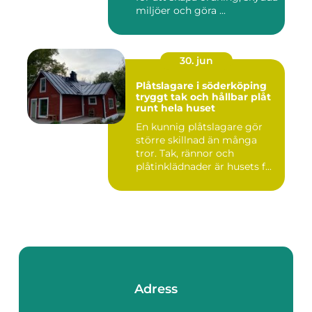
miljöer och göra ...
30. jun
Plåtslagare i söderköping
tryggt tak och hållbar plåt
runt hela huset
En kunnig plåtslagare gör
större skillnad än många
tror. Tak, rännor och
plåtinklädnader är husets f...
Adress