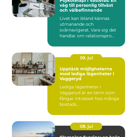
Psykoterapi i Västerås: En
väg till personlig tillväxt
och välbefinnande
Livet kan ibland kännas
utmanande och
svårnavigerat. Vare sig det
handlar om relationspro...
09. jul
Upptäck möjligheterna
med lediga lägenheter i
Vaggeryd
Lediga lägenheter i
Vaggeryd är en term som
fångar intresset hos många
bostads...
08. jul