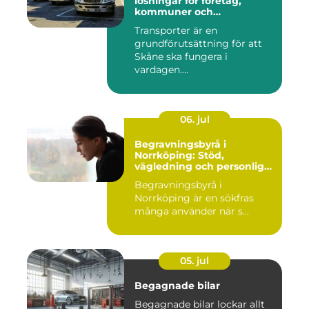
lösningar för företag,
kommuner och
privatpersoner
Transporter är en
grundförutsättning för att
Skåne ska fungera i
vardagen....
06. jul
Begravningsbyrå i
Norrköping: Stöd,
vägledning och personliga
avsked
Begravningsbyrå i
Norrköping är en sökfras
många använder när s...
05. jul
Begagnade bilar
Begagnade bilar lockar allt