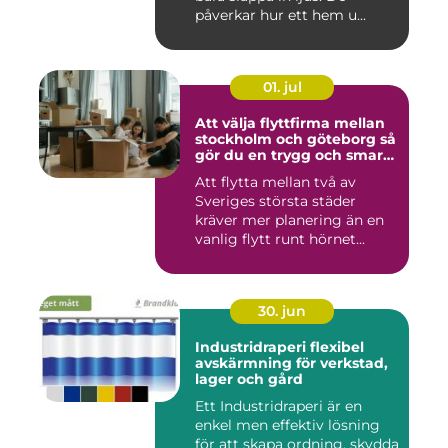
påverkar hur ett hem u...
01. jul
Att välja flyttfirma mellan
stockholm och göteborg så
gör du en trygg och smart
flytt
Att flytta mellan två av
Sveriges största städer
kräver mer planering än en
vanlig flytt runt hörnet...
30. jun
Industridraperi flexibel
avskärmning för verkstad,
lager och gård
Ett Industridraperi är en
enkel men effektiv lösning
för att skapa ordning, skydda