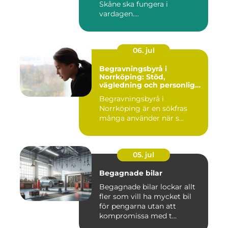
Skåne ska fungera i
vardagen....
06. jul
Begravningsbyrå i
Norrköping: Stöd,
vägledning och personliga
avsked
Begravningsbyrå i
Norrköping är en sökfras
många använder när s...
05. jul
Begagnade bilar
Begagnade bilar lockar allt
fler som vill ha mycket bil
för pengarna utan att
kompromissa med t...