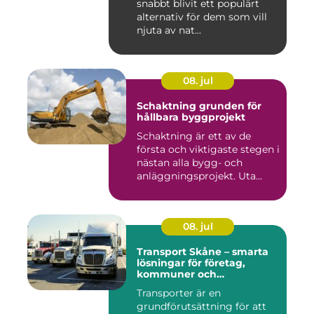
snabbt blivit ett populärt
alternativ för dem som vill
njuta av nat...
08. jul
Schaktning grunden för
hållbara byggprojekt
Schaktning är ett av de
första och viktigaste stegen i
nästan alla bygg- och
anläggningsprojekt. Uta...
08. jul
Transport Skåne – smarta
lösningar för företag,
kommuner och
privatpersoner
Transporter är en
grundförutsättning för att