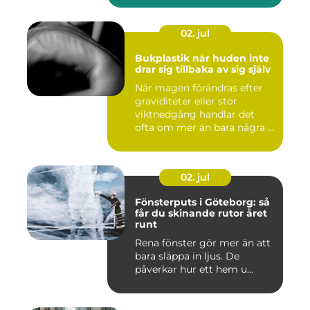
02. jul
Bukplastik när huden inte
drar sig tillbaka av sig själv
När magen förändras efter
graviditeter eller stor
viktnedgång handlar det
ofta om mer än bara några ...
02. jul
Fönsterputs i Göteborg: så
får du skinande rutor året
runt
Rena fönster gör mer än att
bara släppa in ljus. De
påverkar hur ett hem u...