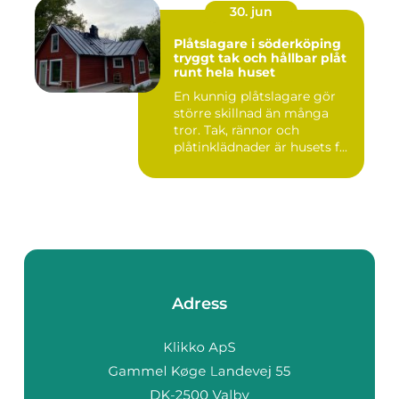
30. jun
Plåtslagare i söderköping
tryggt tak och hållbar plåt
runt hela huset
En kunnig plåtslagare gör
större skillnad än många
tror. Tak, rännor och
plåtinklädnader är husets f...
Adress