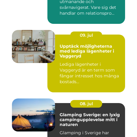
utmanande och
svårnavigerat. Vare sig det
handlar om relationspro...
09. jul
Upptäck möjligheterna
med lediga lägenheter i
Vaggeryd
Lediga lägenheter i
Vaggeryd är en term som
fångar intresset hos många
bostads...
08. jul
Glamping Sverige: en lyxig
campingupplevelse mitt i
naturen
Glamping i Sverige har