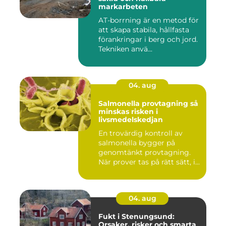
markarbeten
AT-borrning är en metod för
att skapa stabila, hållfasta
förankringar i berg och jord.
Tekniken anvä...
04. aug
Salmonella provtagning så
minskas risken i
livsmedelskedjan
En trovärdig kontroll av
salmonella bygger på
genomtänkt provtagning.
När prover tas på rätt sätt, i...
04. aug
Fukt i Stenungsund:
Orsaker, risker och smarta