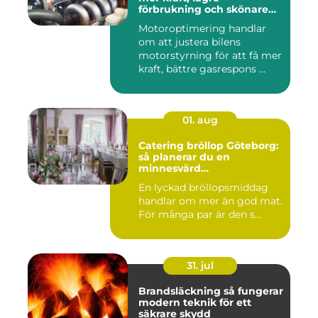
förbrukning och skönare
körning
Motoroptimering handlar
om att justera bilens
motorstyrning för att få mer
kraft, bättre gasrespons ...
01. aug
Catering bröllop Göteborg:
så planerar du en
minnesvärd
bröllopsmiddag
En lyckad bröllopsmiddag
handlar om mer än god mat.
För många par är den s...
31. jul
Brandsläckning så fungerar
modern teknik för ett
säkrare skydd