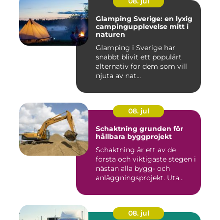
08. jul
Glamping Sverige: en lyxig
campingupplevelse mitt i
naturen
Glamping i Sverige har
snabbt blivit ett populärt
alternativ för dem som vill
njuta av nat...
08. jul
Schaktning grunden för
hållbara byggprojekt
Schaktning är ett av de
första och viktigaste stegen i
nästan alla bygg- och
anläggningsprojekt. Uta...
08. jul