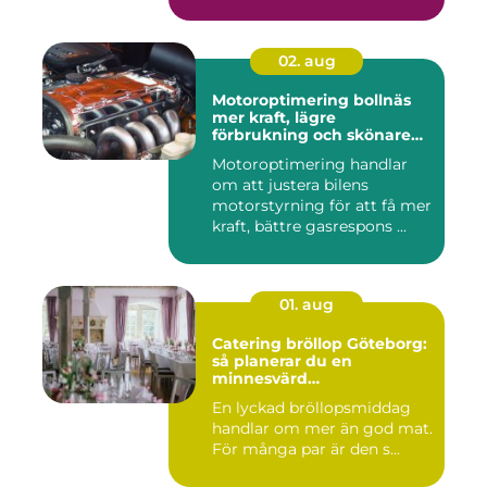
02. aug
Motoroptimering bollnäs
mer kraft, lägre
förbrukning och skönare
körning
Motoroptimering handlar
om att justera bilens
motorstyrning för att få mer
kraft, bättre gasrespons ...
01. aug
Catering bröllop Göteborg:
så planerar du en
minnesvärd
bröllopsmiddag
En lyckad bröllopsmiddag
handlar om mer än god mat.
För många par är den s...