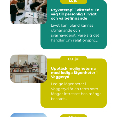
12. jul
Psykoterapi i Västerås: En
väg till personlig tillväxt
och välbefinnande
Livet kan ibland kännas
utmanande och
svårnavigerat. Vare sig det
handlar om relationspro...
09. jul
Upptäck möjligheterna
med lediga lägenheter i
Vaggeryd
Lediga lägenheter i
Vaggeryd är en term som
fångar intresset hos många
bostads...