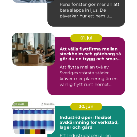
Rena fönster gör mer än att
bara släppa in ljus. De
påverkar hur ett hem u...
01. jul
Att välja flyttfirma mellan
stockholm och göteborg så
gör du en trygg och smart
flytt
Att flytta mellan två av
Sveriges största städer
kräver mer planering än en
vanlig flytt runt hörnet...
30. jun
Industridraperi flexibel
avskärmning för verkstad,
lager och gård
Ett Industridraperi är en