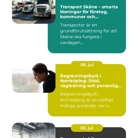
Transport Skåne – smarta
lösningar för företag,
kommuner och
privatpersoner
Transporter är en
grundförutsättning för att
Skåne ska fungera i
vardagen....
06. jul
Begravningsbyrå i
Norrköping: Stöd,
vägledning och personliga
avsked
Begravningsbyrå i
Norrköping är en sökfras
många använder när s...
05. jul