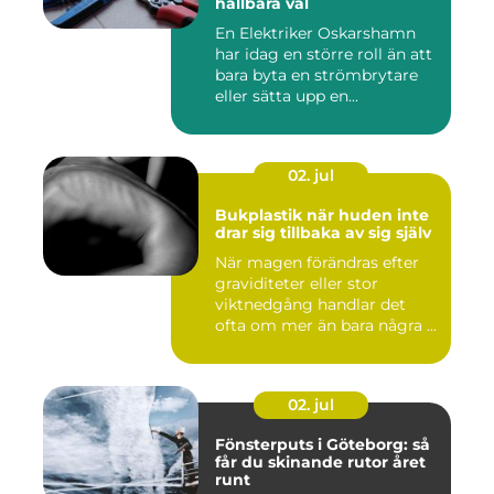
hållbara val
En Elektriker Oskarshamn
har idag en större roll än att
bara byta en strömbrytare
eller sätta upp en...
02. jul
Bukplastik när huden inte
drar sig tillbaka av sig själv
När magen förändras efter
graviditeter eller stor
viktnedgång handlar det
ofta om mer än bara några ...
02. jul
Fönsterputs i Göteborg: så
får du skinande rutor året
runt