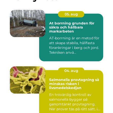
05. aug
At borrning grunden för
säkra och hållbara
markarbeten
AT-borrning är en metod för
att skapa stabila, hållfasta
förankringar i berg och jord.
Tekniken anvä...
04. aug
Salmonella provtagning så
minskas risken i
livsmedelskedjan
En trovärdig kontroll av
salmonella bygger på
genomtänkt provtagning.
När prover tas på rätt sätt, i...