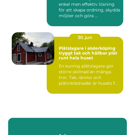
enkel men effektiv lösning
för att skapa ordning, skydda
miljöer och göra ...
30. jun
Plåtslagare i söderköping
tryggt tak och hållbar plåt
runt hela huset
En kunnig plåtslagare gör
större skillnad än många
tror. Tak, rännor och
plåtinklädnader är husets f...