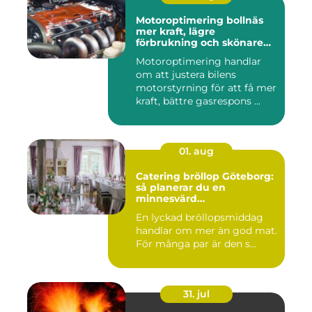
Motoroptimering bollnäs
mer kraft, lägre
förbrukning och skönare
körning
Motoroptimering handlar
om att justera bilens
motorstyrning för att få mer
kraft, bättre gasrespons ...
01. aug
Catering bröllop Göteborg:
så planerar du en
minnesvärd
bröllopsmiddag
En lyckad bröllopsmiddag
handlar om mer än god mat.
För många par är den s...
31. jul