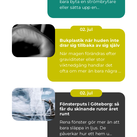
bara byta en strömbrytare
eller sätta upp en...
02. jul
Bukplastik när huden inte
drar sig tillbaka av sig själv
När magen förändras efter
graviditeter eller stor
viktnedgång handlar det
ofta om mer än bara några ...
02. jul
Fönsterputs i Göteborg: så
får du skinande rutor året
runt
Rena fönster gör mer än att
bara släppa in ljus. De
påverkar hur ett hem u...