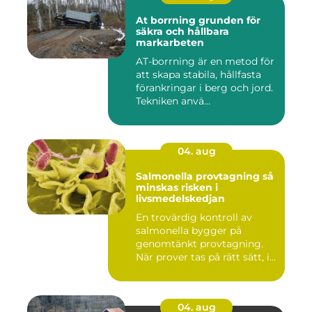
At borrning grunden för
säkra och hållbara
markarbeten
AT-borrning är en metod för
att skapa stabila, hållfasta
förankringar i berg och jord.
Tekniken anvä...
04. aug
Salmonella provtagning så
minskas risken i
livsmedelskedjan
En trovärdig kontroll av
salmonella bygger på
genomtänkt provtagning.
När prover tas på rätt sätt, i...
04. aug