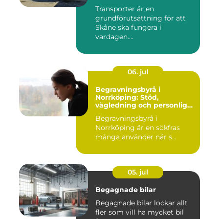
privatpersoner
Transporter är en
grundförutsättning för att
Skåne ska fungera i
vardagen....
06. jul
Begravningsbyrå i
Norrköping: Stöd,
vägledning och personliga
avsked
Begravningsbyrå i
Norrköping är en sökfras
många använder när s...
05. jul
Begagnade bilar
Begagnade bilar lockar allt
fler som vill ha mycket bil