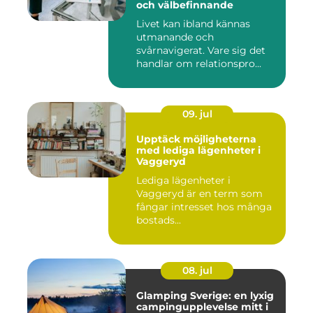
och välbefinnande
Livet kan ibland kännas
utmanande och
svårnavigerat. Vare sig det
handlar om relationspro...
09. jul
Upptäck möjligheterna
med lediga lägenheter i
Vaggeryd
Lediga lägenheter i
Vaggeryd är en term som
fångar intresset hos många
bostads...
08. jul
Glamping Sverige: en lyxig
campingupplevelse mitt i