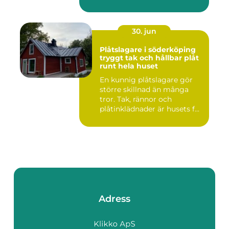
30. jun
Plåtslagare i söderköping
tryggt tak och hållbar plåt
runt hela huset
En kunnig plåtslagare gör
större skillnad än många
tror. Tak, rännor och
plåtinklädnader är husets f...
Adress