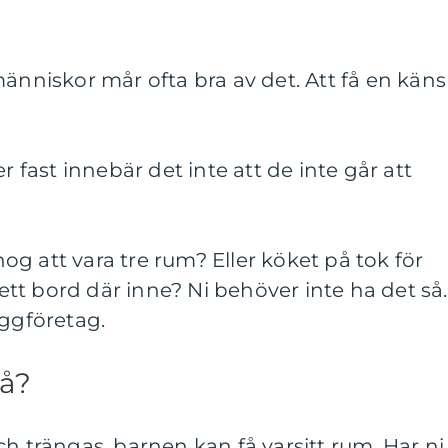
människor mår ofta bra av det. Att få en käns
r fast innebär det inte att de inte går att
g att vara tre rum? Eller köket på tok för
a ett bord där inne? Ni behöver inte ha det så.
yggföretag.
å?
ch trängas, barnen kan få varsitt rum. Har ni