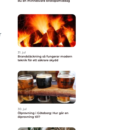
du en minnesvärd bröllopsmiddag
r
31. jul
Brandsläckning så fungerar modern
teknik för ett säkrare skydd
30. jul
Ölprovning i Göteborg: Hur går en
ölprovning till?