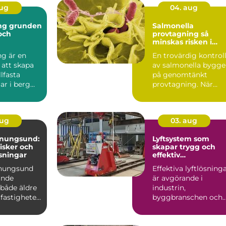
aug
04. aug
nden
Salmonella
 och
provtagning så
minskas risken i
ten
livsmedelskedjan
ng är en
En trovärdig kontrol
 att skapa
av salmonella bygge
llfasta
på genomtänkt
ar i berg
provtagning. När
Tekniken
prover tas på rätt sät
i...
aug
03. aug
enungsund:
Lyftsystem som
risker och
skapar trygg och
sningar
effektiv
tunghantering
enungsund
Effektiva lyftlösning
ande
är avgörande i
 både äldre
industrin,
fastigheter,
byggbranschen och
vid större
infrastrukturprojekt...