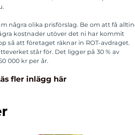
u.
om några olika prisförslag. Be om att få allti
 några kostnader utöver det ni har kommit
p så att företaget räknar in ROT-avdraget.
teverket står för. Det ligger på 30 % av
0 000 kr per år.
äs fler inlägg här
er