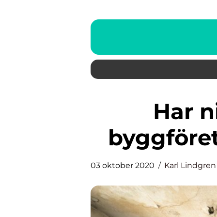
Har ni hört talas om
byggföre
03 oktober 2020
Karl Lindgren