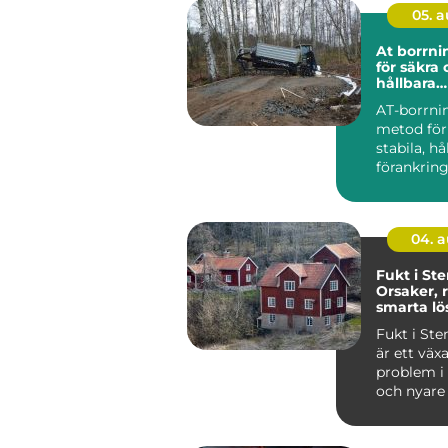
05. 
At borrning gru
för säkra
hållbara
markarbe
AT-borrni
metod för
stabila, hå
förankring
och jord. 
anvä...
04. 
Fukt i St
Orsaker, 
smarta lö
Fukt i St
är ett väx
problem i
och nyare 
i...