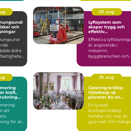
i...
aug
03. aug
enungsund:
Lyftsystem som
risker och
skapar trygg och
sningar
effektiv
tunghantering
enungsund
Effektiva lyftlösning
ande
är avgörande i
 både äldre
industrin,
fastigheter,
byggbranschen och
vid större
infrastrukturprojekt...
aug
01. aug
imering
Catering bröllop
Göteborg: så
brukning
planerar du en
re körning
minnesvärd
imering
En lyckad
bröllopsmiddag
m att
bröllopsmiddag
lens
handlar om mer än
ning för att
god mat. För många
ft, bättre
par är den s...