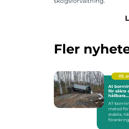
skogsförvaltning.
L
Fler nyhet
05. 
At borrning gru
för säkra
hållbara
markarbe
AT-borrni
metod för
stabila, hå
förankring
och jord. 