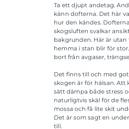
Ta ett djupt andetag. And
känn dofterna. Det här v
hur den kändes. Dofterna 
skogsluften svalkar ansikt
bakgrunden. Här är utan t
hemma i stan blir för stor
bort från avgaser, trängs
Det finns till och med go
skogen är för hälsan. At
sätt dämpa både stress o
naturligtvis skäl för de f
mossa och få lite skit un
Det är som sagt en underb
till.