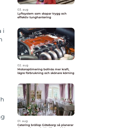
03. aug
t
Lyftsystem som skapar trygg och
effektiv tunghantering
 i
n
02. aug
Motoroptimering bollnäs mer kraft,
lägre förbrukning och skönare körning
ch
ng
01. aug
Catering bröllop Göteborg: så planerar