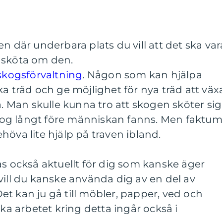
n där underbara plats du vill att det ska var
 sköta om den.
 skogsförvaltning
.
Någon som kan hjälpa
ka träd och ge möjlighet för nya träd att väx
a. Man skulle kunna tro att skogen sköter sig
 skog långt före människan fanns. Men faktu
höva lite hjälp på traven ibland.
ås också aktuellt för dig som kanske äger
vill du kanske använda dig av en del av
 Det kan ju gå till möbler, papper, ved och
ska arbetet kring detta ingår också i