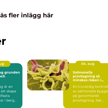
äs fler inlägg här
er
aug
04. aug
nden
Salmonella
 och
provtagning så
minskas risken i
ten
livsmedelskedjan
ng är en
En trovärdig kontrol
 att skapa
av salmonella bygge
llfasta
på genomtänkt
ar i berg
provtagning. När
Tekniken
prover tas på rätt sät