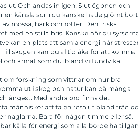
as ut. Och andas in igen. Slut ögonen och
ar en känsla som du kanske hade glömt bor
av mossa, bark och rötter. Den friska
et med en stilla bris. Kanske hör du syrsorna
vekan en plats att samla energi när stresse
. Till skogen kan du alltid åka för att komma
el och annat som du ibland vill undvika.
tt om forskning som vittnar om hur bra
t komma ut i skog och natur kan på många
ch ångest. Med andra ord finns det
lesta människor att ta en resa ut bland träd o
der naglarna. Bara för någon timme eller så.
ar källa för energi som alla borde ha tillgå