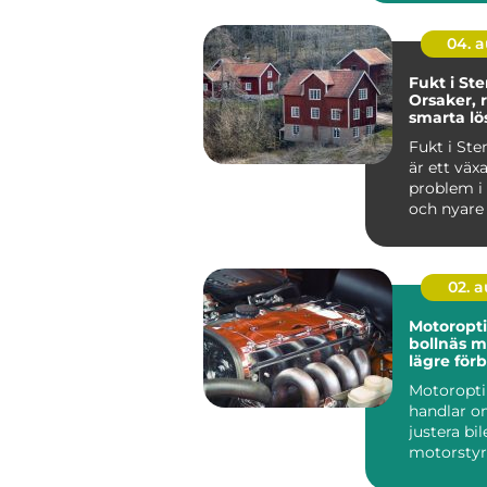
anvä...
04. 
Fukt i St
Orsaker, 
smarta lö
Fukt i St
är ett väx
problem i
och nyare 
i...
02. 
Motoropt
bollnäs mer kraft,
lägre för
och sköna
Motoropt
handlar o
justera bi
motorstyr
få mer kra