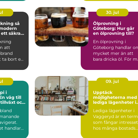
 ...
ul
30. jul
ning så
Ölprovning i
 modern
Göteborg: Hur går
 ett säkrare
en ölprovning till?
kning
En ölprovning i
m att
Göteborg handlar o
 brand
mycket mer än att
 ta bort en
bara dricka öl. För m.
av
ingarna ...
ul
09. jul
pi i
Upptäck
En väg till
möjligheterna med
tillväxt och
lediga lägenheter i
nande
Vaggeryd
ibland
Lediga lägenheter i
tmanande
Vaggeryd är en term
vigerat.
som fångar intresset
et handlar
hos många bostads..
nspro...