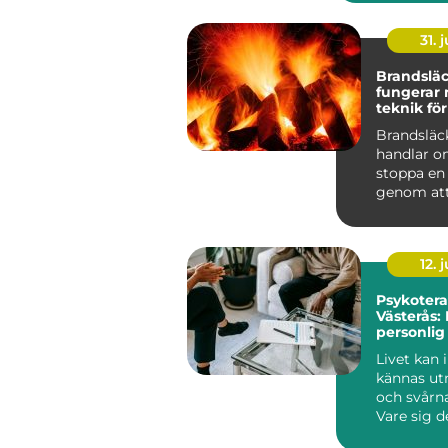
gasrespons
31. j
Brandsläck
fungerar
teknik för
skydd
Brandsläc
handlar o
stoppa en
genom att
eller flera 
förutsättn
12. j
Psykotera
Västerås: 
personlig 
välbefin
Livet kan 
kännas u
och svårna
Vare sig d
om relatio