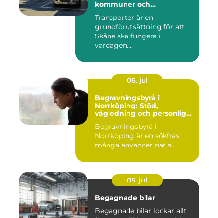
kommuner och
privatpersoner
Transporter är en
grundförutsättning för att
Skåne ska fungera i
vardagen....
06. jul
Begravningsbyrå i
Norrköping: Stöd,
vägledning och personliga
avsked
Begravningsbyrå i
Norrköping är en sökfras
många använder när s...
05. jul
Begagnade bilar
Begagnade bilar lockar allt