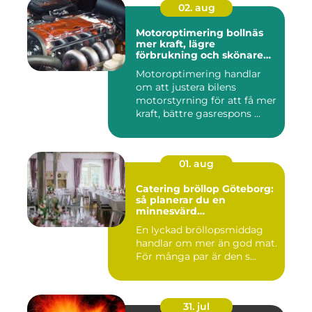
02. aug
Motoroptimering bollnäs
mer kraft, lägre
förbrukning och skönare
körning
Motoroptimering handlar
om att justera bilens
motorstyrning för att få mer
kraft, bättre gasrespons ...
01. aug
Catering bröllop Göteborg:
så planerar du en
minnesvärd
bröllopsmiddag
En lyckad bröllopsmiddag
handlar om mer än god mat.
För många par är den s...
31. jul