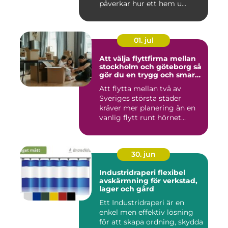
påverkar hur ett hem u...
01. jul
Att välja flyttfirma mellan
stockholm och göteborg så
gör du en trygg och smart
flytt
Att flytta mellan två av
Sveriges största städer
kräver mer planering än en
vanlig flytt runt hörnet...
30. jun
Industridraperi flexibel
avskärmning för verkstad,
lager och gård
Ett Industridraperi är en
enkel men effektiv lösning
för att skapa ordning, skydda