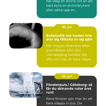
har idag en större roll än att
bara byta en strömbrytare
eller sätta upp en...
02. jul
Bukplastik när huden inte
drar sig tillbaka av sig själv
När magen förändras efter
graviditeter eller stor
viktnedgång handlar det
ofta om mer än bara några ...
02. jul
Fönsterputs i Göteborg: så
får du skinande rutor året
runt
Rena fönster gör mer än att
bara släppa in ljus. De