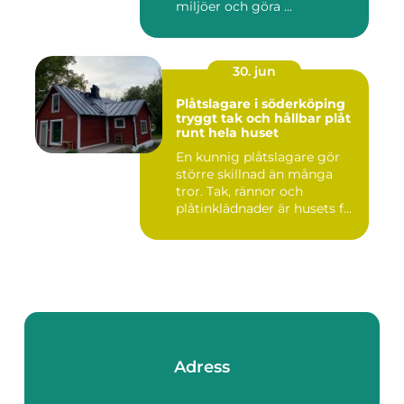
miljöer och göra ...
30. jun
Plåtslagare i söderköping
tryggt tak och hållbar plåt
runt hela huset
En kunnig plåtslagare gör
större skillnad än många
tror. Tak, rännor och
plåtinklädnader är husets f...
Adress