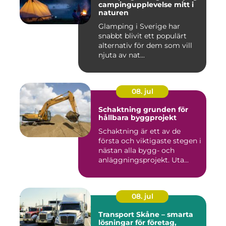
campingupplevelse mitt i
naturen
Glamping i Sverige har
snabbt blivit ett populärt
alternativ för dem som vill
njuta av nat...
08. jul
Schaktning grunden för
hållbara byggprojekt
Schaktning är ett av de
första och viktigaste stegen i
nästan alla bygg- och
anläggningsprojekt. Uta...
08. jul
Transport Skåne – smarta
lösningar för företag,