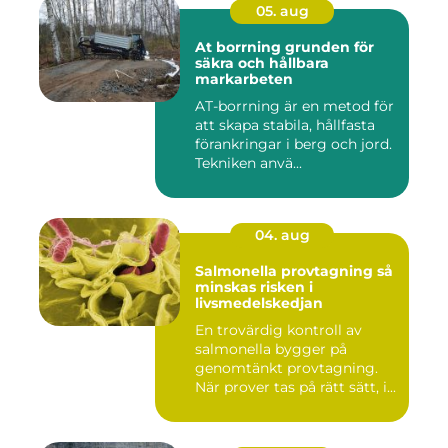
05. aug
At borrning grunden för
säkra och hållbara
markarbeten
AT-borrning är en metod för
att skapa stabila, hållfasta
förankringar i berg och jord.
Tekniken anvä...
04. aug
Salmonella provtagning så
minskas risken i
livsmedelskedjan
En trovärdig kontroll av
salmonella bygger på
genomtänkt provtagning.
När prover tas på rätt sätt, i...