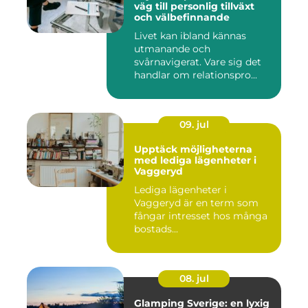
väg till personlig tillväxt
och välbefinnande
Livet kan ibland kännas
utmanande och
svårnavigerat. Vare sig det
handlar om relationspro...
09. jul
Upptäck möjligheterna
med lediga lägenheter i
Vaggeryd
Lediga lägenheter i
Vaggeryd är en term som
fångar intresset hos många
bostads...
08. jul
Glamping Sverige: en lyxig