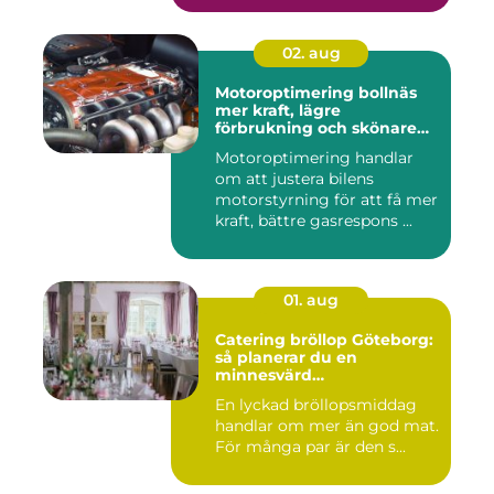
02. aug
Motoroptimering bollnäs
mer kraft, lägre
förbrukning och skönare
körning
Motoroptimering handlar
om att justera bilens
motorstyrning för att få mer
kraft, bättre gasrespons ...
01. aug
Catering bröllop Göteborg:
så planerar du en
minnesvärd
bröllopsmiddag
En lyckad bröllopsmiddag
handlar om mer än god mat.
För många par är den s...