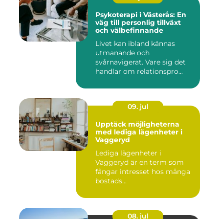
Psykoterapi i Västerås: En
väg till personlig tillväxt
och välbefinnande
Livet kan ibland kännas
utmanande och
svårnavigerat. Vare sig det
handlar om relationspro...
09. jul
Upptäck möjligheterna
med lediga lägenheter i
Vaggeryd
Lediga lägenheter i
Vaggeryd är en term som
fångar intresset hos många
bostads...
08. jul