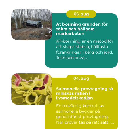
05. aug
At borrning grunden för
säkra och hållbara
markarbeten
AT-borrning är en metod för
att skapa stabila, hållfasta
förankringar i berg och jord.
Tekniken anvä...
04. aug
Salmonella provtagning så
minskas risken i
livsmedelskedjan
En trovärdig kontroll av
salmonella bygger på
genomtänkt provtagning.
När prover tas på rätt sätt, i...