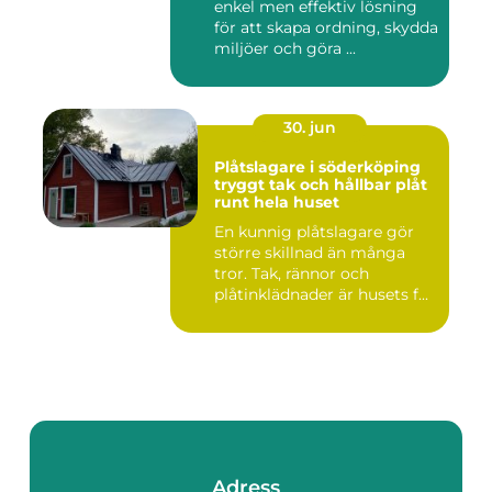
enkel men effektiv lösning
för att skapa ordning, skydda
miljöer och göra ...
30. jun
Plåtslagare i söderköping
tryggt tak och hållbar plåt
runt hela huset
En kunnig plåtslagare gör
större skillnad än många
tror. Tak, rännor och
plåtinklädnader är husets f...
Adress