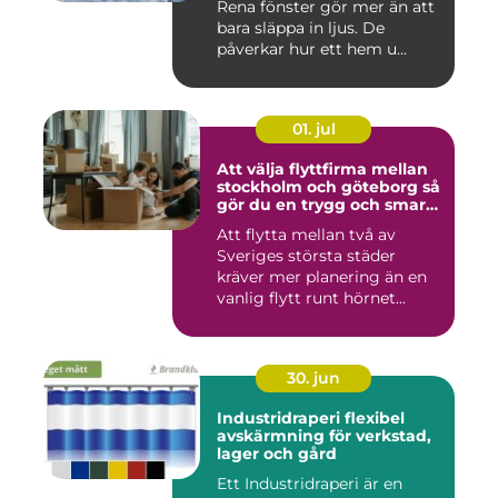
Rena fönster gör mer än att
bara släppa in ljus. De
påverkar hur ett hem u...
01. jul
Att välja flyttfirma mellan
stockholm och göteborg så
gör du en trygg och smart
flytt
Att flytta mellan två av
Sveriges största städer
kräver mer planering än en
vanlig flytt runt hörnet...
30. jun
Industridraperi flexibel
avskärmning för verkstad,
lager och gård
Ett Industridraperi är en