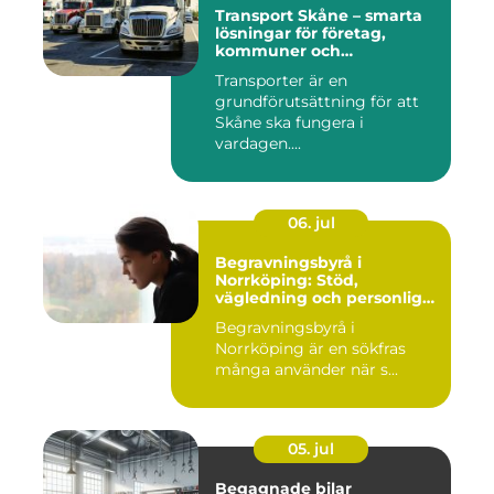
Transport Skåne – smarta
lösningar för företag,
kommuner och
privatpersoner
Transporter är en
grundförutsättning för att
Skåne ska fungera i
vardagen....
06. jul
Begravningsbyrå i
Norrköping: Stöd,
vägledning och personliga
avsked
Begravningsbyrå i
Norrköping är en sökfras
många använder när s...
05. jul
Begagnade bilar