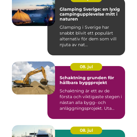
Glamping Sverige: en lyxig
campingupplevelse mitt i
naturen
Glamping i Sverige har
snabbt blivit ett populärt
alternativ för dem som vill
njuta av nat...
08. jul
Schaktning grunden för
hållbara byggprojekt
Schaktning är ett av de
första och viktigaste stegen i
nästan alla bygg- och
anläggningsprojekt. Uta...
08. jul