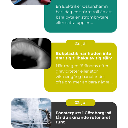
En Elektriker Oskarshamn
har idag en större roll än att
bara byta en strömbrytare
eller sätta upp en...
02. jul
Bukplastik när huden inte
drar sig tillbaka av sig själv
När magen förändras efter
graviditeter eller stor
viktnedgång handlar det
ofta om mer än bara några ...
02. jul
Fönsterputs i Göteborg: så
får du skinande rutor året
runt