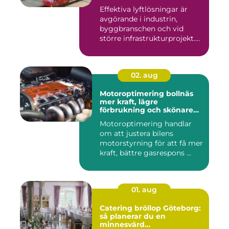
Effektiva lyftlösningar är
avgörande i industrin,
byggbranschen och vid
större infrastrukturprojekt....
02. aug
Motoroptimering bollnäs
mer kraft, lägre
förbrukning och skönare
körning
Motoroptimering handlar
om att justera bilens
motorstyrning för att få mer
kraft, bättre gasrespons ...
01. aug
Catering bröllop Göteborg:
så planerar du en
minnesvärd