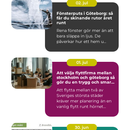
02. jul
Fönsterputs i Göteborg: så
får du skinande rutor året
runt
Rena fönster gör mer än att
bara släppa in ljus. De
påverkar hur ett hem u...
01. jul
Att välja flyttfirma mellan
stockholm och göteborg så
gör du en trygg och smart
flytt
Att flytta mellan två av
Sveriges största städer
kräver mer planering än en
vanlig flytt runt hörnet...
30. jun