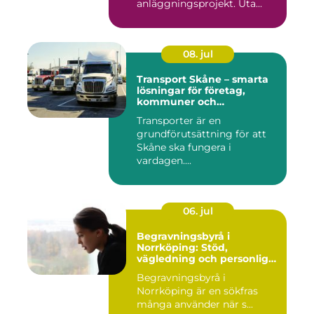
anläggningsprojekt. Uta...
08. jul
Transport Skåne – smarta
lösningar för företag,
kommuner och
privatpersoner
Transporter är en
grundförutsättning för att
Skåne ska fungera i
vardagen....
06. jul
Begravningsbyrå i
Norrköping: Stöd,
vägledning och personliga
avsked
Begravningsbyrå i
Norrköping är en sökfras
många använder när s...