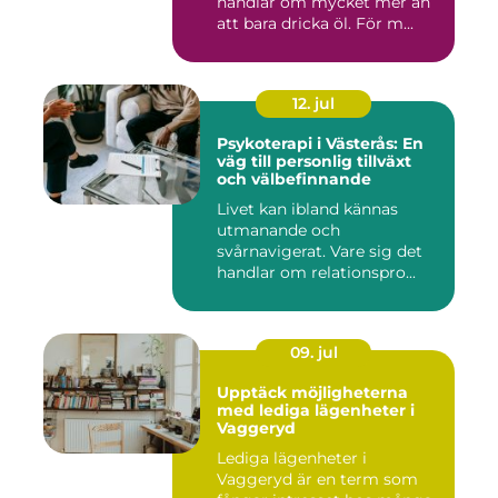
handlar om mycket mer än
att bara dricka öl. För m...
12. jul
Psykoterapi i Västerås: En
väg till personlig tillväxt
och välbefinnande
Livet kan ibland kännas
utmanande och
svårnavigerat. Vare sig det
handlar om relationspro...
09. jul
Upptäck möjligheterna
med lediga lägenheter i
Vaggeryd
Lediga lägenheter i
Vaggeryd är en term som