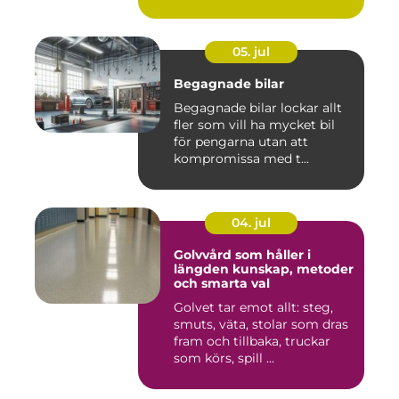
05. jul
Begagnade bilar
Begagnade bilar lockar allt
fler som vill ha mycket bil
för pengarna utan att
kompromissa med t...
04. jul
Golvvård som håller i
längden kunskap, metoder
och smarta val
Golvet tar emot allt: steg,
smuts, väta, stolar som dras
fram och tillbaka, truckar
som körs, spill ...