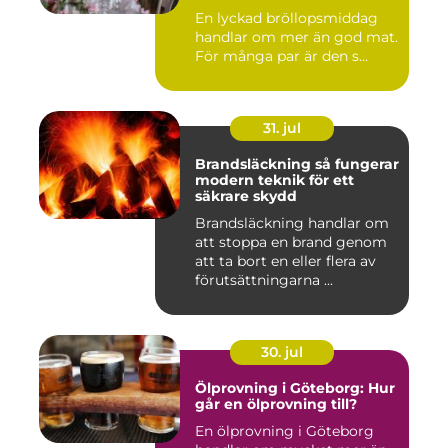
bröllopsmiddag
En lyckad bröllopsmiddag
handlar om mer än god mat.
För många par är den s...
31. jul
Brandsläckning så fungerar
modern teknik för ett
säkrare skydd
Brandsläckning handlar om
att stoppa en brand genom
att ta bort en eller flera av
förutsättningarna ...
30. jul
Ölprovning i Göteborg: Hur
går en ölprovning till?
En ölprovning i Göteborg