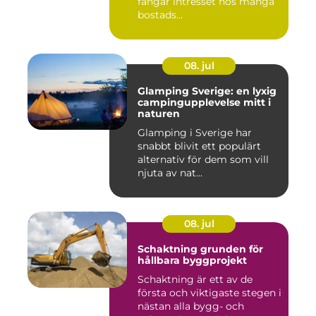
fångar intresset hos många
bostads...
08. jul
Glamping Sverige: en lyxig
campingupplevelse mitt i
naturen
Glamping i Sverige har
snabbt blivit ett populärt
alternativ för dem som vill
njuta av nat...
08. jul
Schaktning grunden för
hållbara byggprojekt
Schaktning är ett av de
första och viktigaste stegen i
nästan alla bygg- och