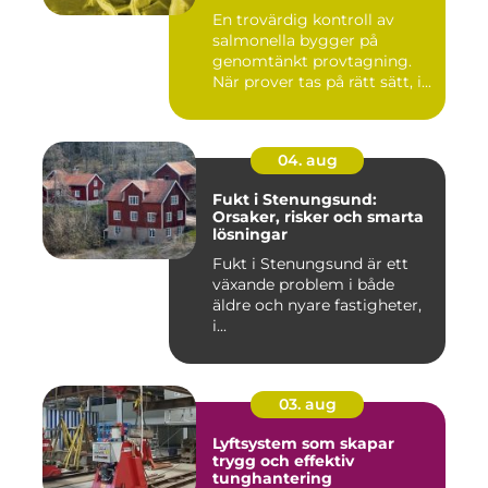
En trovärdig kontroll av
salmonella bygger på
genomtänkt provtagning.
När prover tas på rätt sätt, i...
04. aug
Fukt i Stenungsund:
Orsaker, risker och smarta
lösningar
Fukt i Stenungsund är ett
växande problem i både
äldre och nyare fastigheter,
i...
03. aug
Lyftsystem som skapar
trygg och effektiv
tunghantering