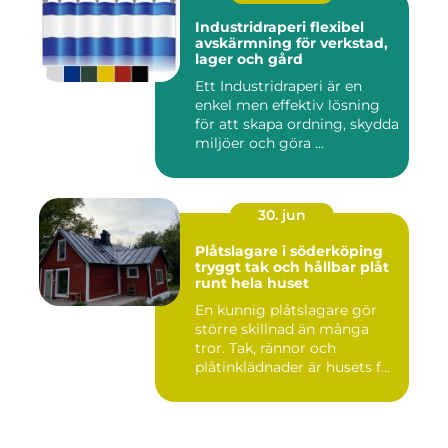
Industridraperi flexibel
avskärmning för verkstad,
lager och gård
Ett Industridraperi är en
enkel men effektiv lösning
för att skapa ordning, skydda
miljöer och göra ...
30. jun
Plåtslagare i söderköping
tryggt tak och hållbar plåt
runt hela huset
En kunnig plåtslagare gör
större skillnad än många
tror. Tak, rännor och
plåtinklädnader är husets f...