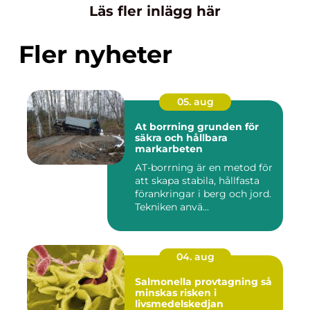
Läs fler inlägg här
Fler nyheter
05. aug
At borrning grunden för
säkra och hållbara
markarbeten
AT-borrning är en metod för
att skapa stabila, hållfasta
förankringar i berg och jord.
Tekniken anvä...
04. aug
Salmonella provtagning så
minskas risken i
livsmedelskedjan