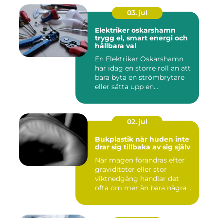
03. jul
Elektriker oskarshamn
trygg el, smart energi och
hållbara val
En Elektriker Oskarshamn
har idag en större roll än att
bara byta en strömbrytare
eller sätta upp en...
02. jul
Bukplastik när huden inte
drar sig tillbaka av sig själv
När magen förändras efter
graviditeter eller stor
viktnedgång handlar det
ofta om mer än bara några ...