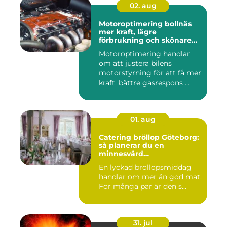
02. aug
Motoroptimering bollnäs
mer kraft, lägre
förbrukning och skönare
körning
Motoroptimering handlar
om att justera bilens
motorstyrning för att få mer
kraft, bättre gasrespons ...
01. aug
Catering bröllop Göteborg:
så planerar du en
minnesvärd
bröllopsmiddag
En lyckad bröllopsmiddag
handlar om mer än god mat.
För många par är den s...
31. jul