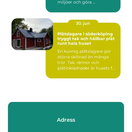
miljöer och göra ...
30. jun
Plåtslagare i söderköping
tryggt tak och hållbar plåt
runt hela huset
En kunnig plåtslagare gör
större skillnad än många
tror. Tak, rännor och
plåtinklädnader är husets f...
Adress