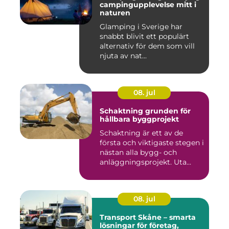
campingupplevelse mitt i
naturen
Glamping i Sverige har
snabbt blivit ett populärt
alternativ för dem som vill
njuta av nat...
08. jul
Schaktning grunden för
hållbara byggprojekt
Schaktning är ett av de
första och viktigaste stegen i
nästan alla bygg- och
anläggningsprojekt. Uta...
08. jul
Transport Skåne – smarta
lösningar för företag,