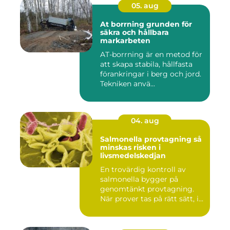
05. aug
At borrning grunden för
säkra och hållbara
markarbeten
AT-borrning är en metod för
att skapa stabila, hållfasta
förankringar i berg och jord.
Tekniken anvä...
04. aug
Salmonella provtagning så
minskas risken i
livsmedelskedjan
En trovärdig kontroll av
salmonella bygger på
genomtänkt provtagning.
När prover tas på rätt sätt, i...