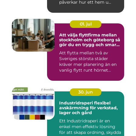
påverkar hur ett hem u...
01. jul
Att välja flyttfirma mellan
stockholm och göteborg så
gör du en trygg och smart
flytt
Att flytta mellan två av
Sveriges största städer
kräver mer planering än en
vanlig flytt runt hörnet...
30. jun
Industridraperi flexibel
avskärmning för verkstad,
lager och gård
Ett Industridraperi är en
enkel men effektiv lösning
för att skapa ordning, skydda