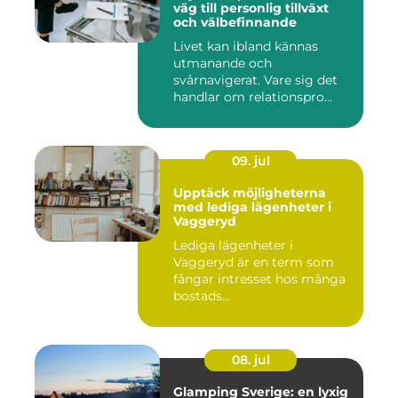
väg till personlig tillväxt
och välbefinnande
Livet kan ibland kännas
utmanande och
svårnavigerat. Vare sig det
handlar om relationspro...
09. jul
Upptäck möjligheterna
med lediga lägenheter i
Vaggeryd
Lediga lägenheter i
Vaggeryd är en term som
fångar intresset hos många
bostads...
08. jul
Glamping Sverige: en lyxig