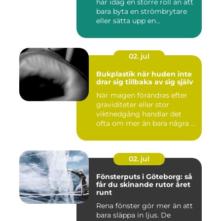
har idag en större roll än att
bara byta en strömbrytare
eller sätta upp en...
02. jul
Bukplastik när huden inte
drar sig tillbaka av sig själv
När magen förändras efter
graviditeter eller stor
viktnedgång handlar det
ofta om mer än bara några ...
02. jul
Fönsterputs i Göteborg: så
får du skinande rutor året
runt
Rena fönster gör mer än att
bara släppa in ljus. De