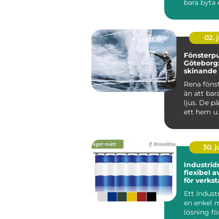
bara byta 
strömbryta
sätta upp e
02. j
Fönsterpu
Göteborg:
skinande 
runt
Rena föns
än att bar
ljus. De p
ett hem u..
30. 
Industrid
flexibel 
för verkst
och gård
Ett Indust
en enkel m
lösning fö