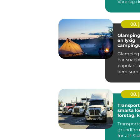
Vare sig d
om relatio
08. j
Glamping 
en lyxig
campingu
mitt i na
Glamping 
har snabbt
populärt a
dem som vi
nat...
08. j
Transport
smarta lö
företag,
och priva
Transporte
grundföru
för att Sk