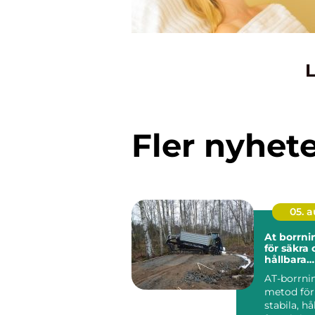
L
Fler nyhet
05. 
At borrning gru
för säkra
hållbara
markarbe
AT-borrni
metod för
stabila, hå