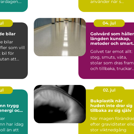
ardagen....
använder när s...
ul
04. jul
e bilar
Golvvård som håller
längden kunskap,
 bilar
metoder och smart
 fler som vill
val
Golvet tar emot allt:
bil för
steg, smuts, väta,
utan att
stolar som dras fram
sa med t...
och tillbaka, truckar
som körs, spill ...
ul
02. jul
Bukplastik när
rygg
huden inte drar sig
 energi och
tillbaka av sig själv
al
ker
När magen förändra
n har idag
efter graviditeter ell
oll än att
stor viktnedgång