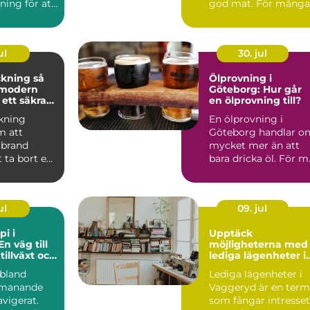
ning för att
god mat. För många
ft, bättre
par är den s...
 ...
ul
30. jul
ning så
Ölprovning i
 modern
Göteborg: Hur går
 ett säkrare
en ölprovning till?
kning
En ölprovning i
m att
Göteborg handlar o
 brand
mycket mer än att
 ta bort en
bara dricka öl. För m.
av
ingarna ...
ul
09. jul
pi i
Upptäck
En väg till
möjligheterna med
tillväxt och
lediga lägenheter i
nande
Vaggeryd
ibland
Lediga lägenheter i
tmanande
Vaggeryd är en term
vigerat.
som fångar intresset