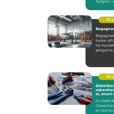
fungera i v
05. j
Begagnad
Begagnade
lockar allt
ha mycket 
pengarna 
kompromis
03. j
Elektriker
oskarshamn t
el, smart
hållbara v
En Elektri
Oskarsham
en större r