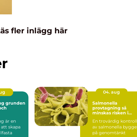
äs fler inlägg här
er
aug
04. aug
nden
Salmonella
 och
provtagning så
minskas risken i
ten
livsmedelskedjan
ng är en
En trovärdig kontrol
 att skapa
av salmonella bygge
llfasta
på genomtänkt