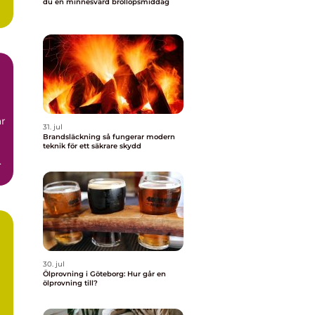
du en minnesvärd bröllopsmiddag
t,
ar
31. jul
Brandsläckning så fungerar modern
teknik för ett säkrare skydd
.
30. jul
Ölprovning i Göteborg: Hur går en
ölprovning till?