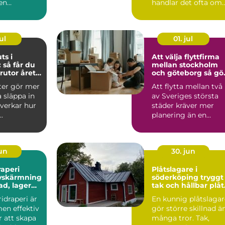
en
handlar det ofta om
re eller
mer än bara några ...
n...
ul
01. jul
ts i
Att välja flyttfirma
 så får du
mellan stockholm
rutor året
och göteborg så gör
du en trygg och
ter gör mer
Att flytta mellan två
smart flytt
a släppa in
av Sveriges största
åverkar hur
städer kräver mer
.
planering än en
vanlig flytt runt
hörnet...
jun
30. jun
raperi
Plåtslagare i
avskärmning
söderköping tryggt
ad, lager
tak och hållbar plåt
runt hela huset
ridraperi är
En kunnig plåtslagar
en effektiv
gör större skillnad ä
r att skapa
många tror. Tak,