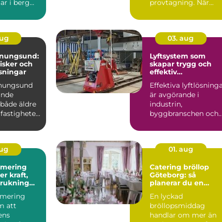
ar i berg
provtagning. När
Tekniken
prover tas på rätt sät
i...
aug
03. aug
enungsund:
Lyftsystem som
risker och
skapar trygg och
sningar
effektiv
tunghantering
enungsund
Effektiva lyftlösning
ande
är avgörande i
 både äldre
industrin,
fastigheter,
byggbranschen och
vid större
infrastrukturprojekt...
aug
01. aug
imering
Catering bröllop
Göteborg: så
brukning
planerar du en
re körning
minnesvärd
imering
En lyckad
bröllopsmiddag
m att
bröllopsmiddag
lens
handlar om mer än