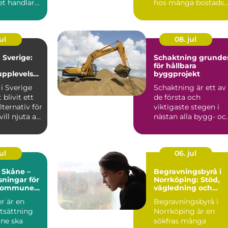
et handlar
hos många bostads..
nspro...
ul
08. jul
Sverige:
Schaktning grunden
för hållbara
pplevelse
byggprojekt
turen
i Sverige
Schaktning är ett av
 blivit ett
de första och
lternativ för
viktigaste stegen i
ll njuta av
nästan alla bygg- oc
anläggningsprojekt.
Uta...
ul
06. jul
 Skåne –
Begravningsbyrå i
sningar för
Norrköping: Stöd,
 kommuner
vägledning och
tpersoner
personliga avsked
r är en
Begravningsbyrå i
tsättning
Norrköping är en
åne ska
sökfras många