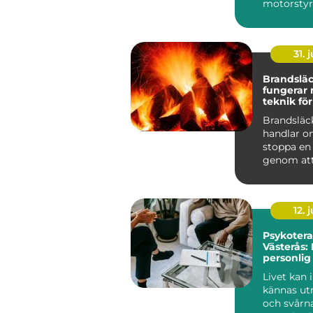
motorstyr
få mer kra
gasrespons
31. j
Brandsläck
fungerar
teknik för
skydd
Brandsläc
handlar o
stoppa en
genom att
eller flera 
förutsättn
12. j
Psykotera
Västerås: 
personlig 
välbefin
Livet kan 
kännas u
och svårna