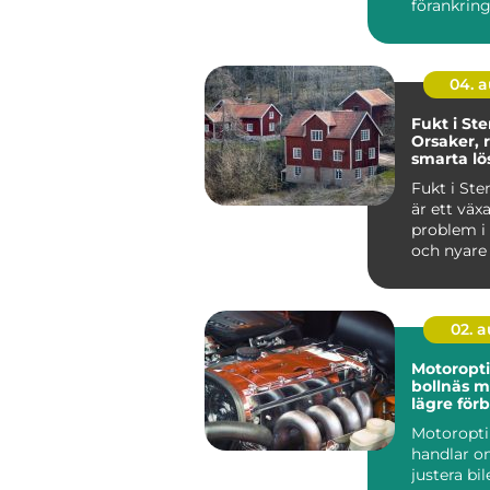
förankring
och jord. 
anvä...
04. 
Fukt i St
Orsaker, 
smarta lö
Fukt i St
är ett väx
problem i
och nyare 
i...
02. 
Motoropt
bollnäs mer kraft,
lägre för
och sköna
Motoropt
handlar o
justera bi