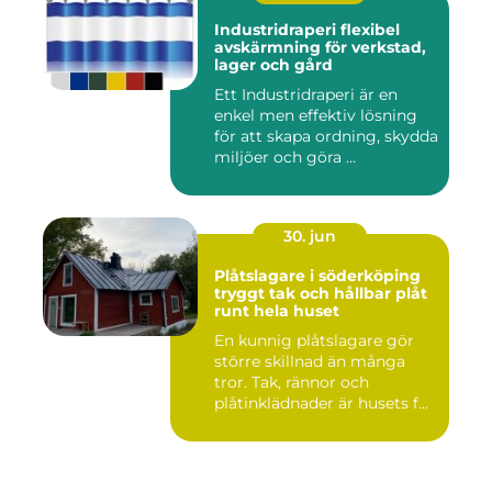
Industridraperi flexibel
avskärmning för verkstad,
lager och gård
Ett Industridraperi är en
enkel men effektiv lösning
för att skapa ordning, skydda
miljöer och göra ...
30. jun
Plåtslagare i söderköping
tryggt tak och hållbar plåt
runt hela huset
En kunnig plåtslagare gör
större skillnad än många
tror. Tak, rännor och
plåtinklädnader är husets f...