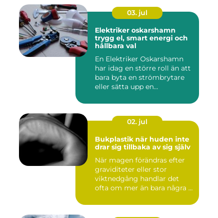
03. jul
Elektriker oskarshamn
trygg el, smart energi och
hållbara val
En Elektriker Oskarshamn
har idag en större roll än att
bara byta en strömbrytare
eller sätta upp en...
02. jul
Bukplastik när huden inte
drar sig tillbaka av sig själv
När magen förändras efter
graviditeter eller stor
viktnedgång handlar det
ofta om mer än bara några ...