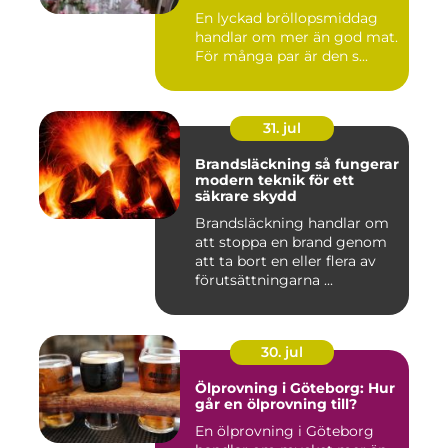
bröllopsmiddag
En lyckad bröllopsmiddag
handlar om mer än god mat.
För många par är den s...
31. jul
Brandsläckning så fungerar
modern teknik för ett
säkrare skydd
Brandsläckning handlar om
att stoppa en brand genom
att ta bort en eller flera av
förutsättningarna ...
30. jul
Ölprovning i Göteborg: Hur
går en ölprovning till?
En ölprovning i Göteborg