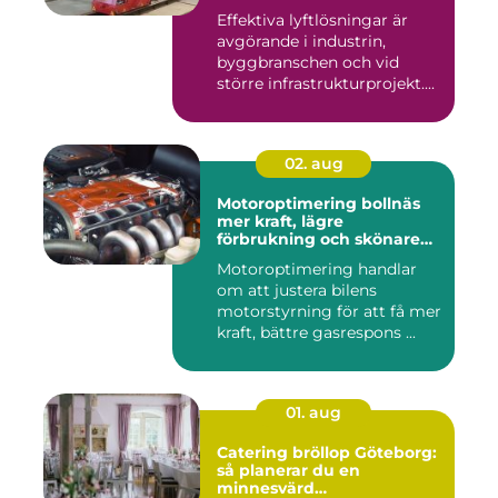
Effektiva lyftlösningar är
avgörande i industrin,
byggbranschen och vid
större infrastrukturprojekt....
02. aug
Motoroptimering bollnäs
mer kraft, lägre
förbrukning och skönare
körning
Motoroptimering handlar
om att justera bilens
motorstyrning för att få mer
kraft, bättre gasrespons ...
01. aug
Catering bröllop Göteborg:
så planerar du en
minnesvärd