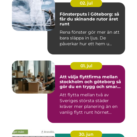
02. jul
Fönsterputs i Göteborg: så
får du skinande rutor året
runt
Rena fönster gör mer än att
bara släppa in ljus. De
påverkar hur ett hem u...
01. jul
Att välja flyttfirma mellan
stockholm och göteborg så
gör du en trygg och smart
flytt
Att flytta mellan två av
Sveriges största städer
kräver mer planering än en
vanlig flytt runt hörnet...
30. jun