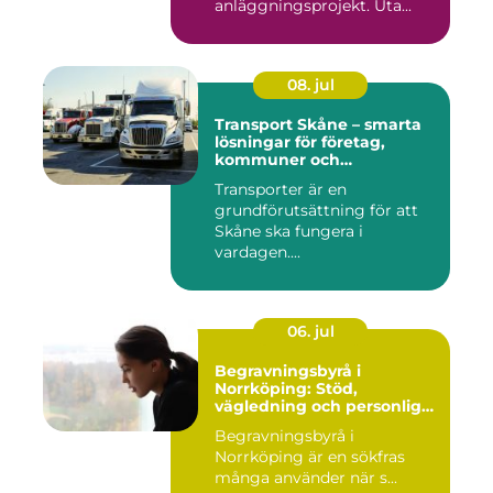
anläggningsprojekt. Uta...
08. jul
Transport Skåne – smarta
lösningar för företag,
kommuner och
privatpersoner
Transporter är en
grundförutsättning för att
Skåne ska fungera i
vardagen....
06. jul
Begravningsbyrå i
Norrköping: Stöd,
vägledning och personliga
avsked
Begravningsbyrå i
Norrköping är en sökfras
många använder när s...