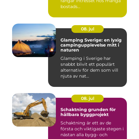
fångar intresset hos många
bostads...
08. jul
Glamping Sverige: en lyxig
campingupplevelse mitt i
naturen
Glamping i Sverige har
snabbt blivit ett populärt
alternativ för dem som vill
njuta av nat...
08. jul
Schaktning grunden för
hållbara byggprojekt
Schaktning är ett av de
första och viktigaste stegen i
nästan alla bygg- och