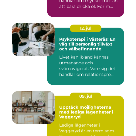
handlar om mycket mer än
att bara dricka öl. För m...
12. jul
Psykoterapi i Västerås: En
väg till personlig tillväxt
och välbefinnande
Livet kan ibland kännas
utmanande och
svårnavigerat. Vare sig det
handlar om relationspro...
09. jul
Upptäck möjligheterna
med lediga lägenheter i
Vaggeryd
Lediga lägenheter i
Vaggeryd är en term som