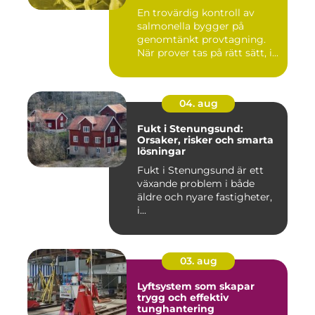
En trovärdig kontroll av
salmonella bygger på
genomtänkt provtagning.
När prover tas på rätt sätt, i...
04. aug
Fukt i Stenungsund:
Orsaker, risker och smarta
lösningar
Fukt i Stenungsund är ett
växande problem i både
äldre och nyare fastigheter,
i...
03. aug
Lyftsystem som skapar
trygg och effektiv
tunghantering