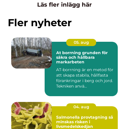
Läs fler inlägg här
Fler nyheter
05. aug
At borrning grunden för
säkra och hållbara
markarbeten
AT-borrning är en metod för
att skapa stabila, hållfasta
förankringar i berg och jord.
Tekniken anvä...
04. aug
Salmonella provtagning så
minskas risken i
livsmedelskedjan