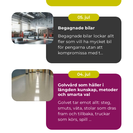
05. jul
Begagnade bilar
Begagnade bilar lockar allt
fler som vill ha mycket bil
för pengarna utan att
kompromissa med t...
04. jul
Golvvård som håller i
längden kunskap, metoder
och smarta val
Golvet tar emot allt: steg,
smuts, väta, stolar som dras
fram och tillbaka, truckar
som körs, spill ...