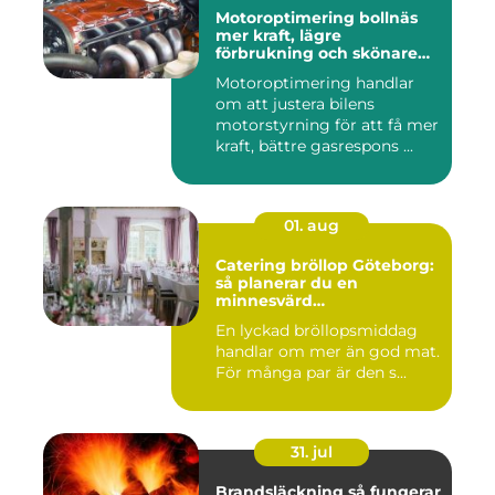
Motoroptimering bollnäs
mer kraft, lägre
förbrukning och skönare
körning
Motoroptimering handlar
om att justera bilens
motorstyrning för att få mer
kraft, bättre gasrespons ...
01. aug
Catering bröllop Göteborg:
så planerar du en
minnesvärd
bröllopsmiddag
En lyckad bröllopsmiddag
handlar om mer än god mat.
För många par är den s...
31. jul
Brandsläckning så fungerar