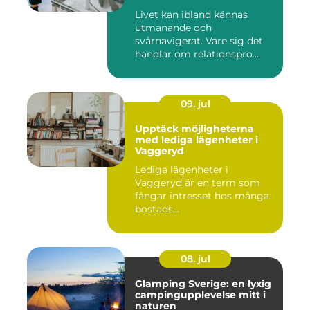
Livet kan ibland kännas
utmanande och
svårnavigerat. Vare sig det
handlar om relationspro...
09. jul
Upptäck möjligheterna
med lediga lägenheter i
Vaggeryd
Lediga lägenheter i
Vaggeryd är en term som
fångar intresset hos många
bostads...
08. jul
Glamping Sverige: en lyxig
campingupplevelse mitt i
naturen