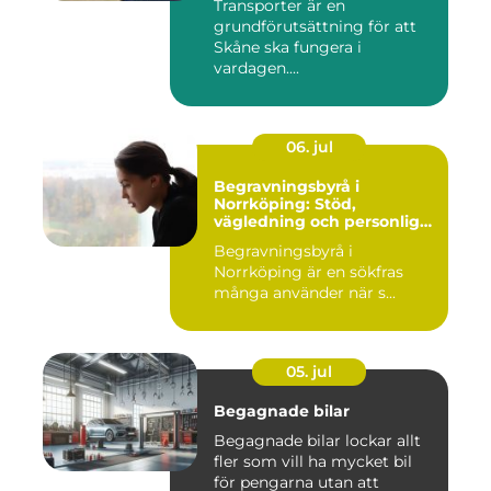
Transporter är en
grundförutsättning för att
Skåne ska fungera i
vardagen....
06. jul
Begravningsbyrå i
Norrköping: Stöd,
vägledning och personliga
avsked
Begravningsbyrå i
Norrköping är en sökfras
många använder när s...
05. jul
Begagnade bilar
Begagnade bilar lockar allt
fler som vill ha mycket bil
för pengarna utan att