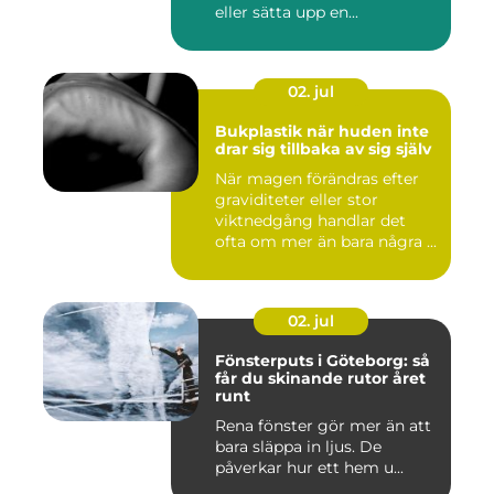
eller sätta upp en...
02. jul
Bukplastik när huden inte
drar sig tillbaka av sig själv
När magen förändras efter
graviditeter eller stor
viktnedgång handlar det
ofta om mer än bara några ...
02. jul
Fönsterputs i Göteborg: så
får du skinande rutor året
runt
Rena fönster gör mer än att
bara släppa in ljus. De
påverkar hur ett hem u...