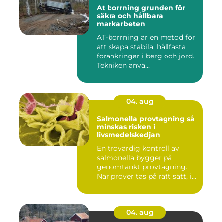
At borrning grunden för
säkra och hållbara
markarbeten
AT-borrning är en metod för
att skapa stabila, hållfasta
förankringar i berg och jord.
Tekniken anvä...
04. aug
Salmonella provtagning så
minskas risken i
livsmedelskedjan
En trovärdig kontroll av
salmonella bygger på
genomtänkt provtagning.
När prover tas på rätt sätt, i...
04. aug