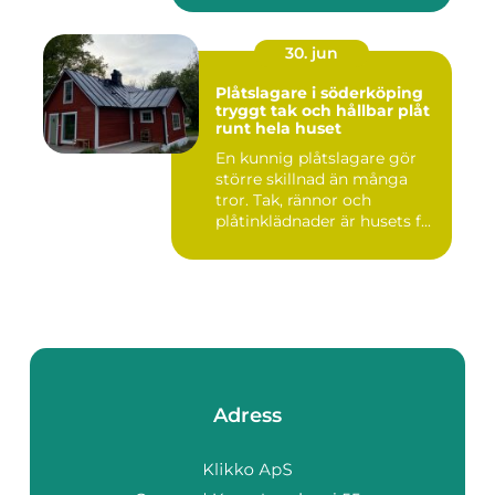
30. jun
Plåtslagare i söderköping
tryggt tak och hållbar plåt
runt hela huset
En kunnig plåtslagare gör
större skillnad än många
tror. Tak, rännor och
plåtinklädnader är husets f...
Adress