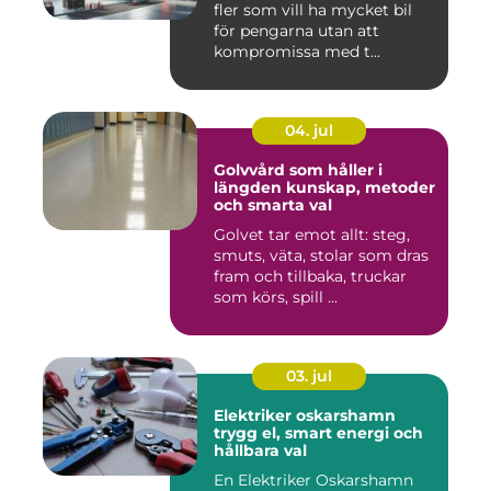
fler som vill ha mycket bil
för pengarna utan att
kompromissa med t...
04. jul
Golvvård som håller i
längden kunskap, metoder
och smarta val
Golvet tar emot allt: steg,
smuts, väta, stolar som dras
fram och tillbaka, truckar
som körs, spill ...
03. jul
Elektriker oskarshamn
trygg el, smart energi och
hållbara val
En Elektriker Oskarshamn