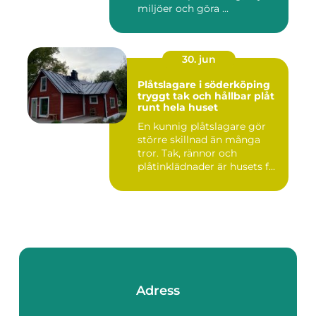
miljöer och göra ...
30. jun
Plåtslagare i söderköping
tryggt tak och hållbar plåt
runt hela huset
En kunnig plåtslagare gör
större skillnad än många
tror. Tak, rännor och
plåtinklädnader är husets f...
Adress