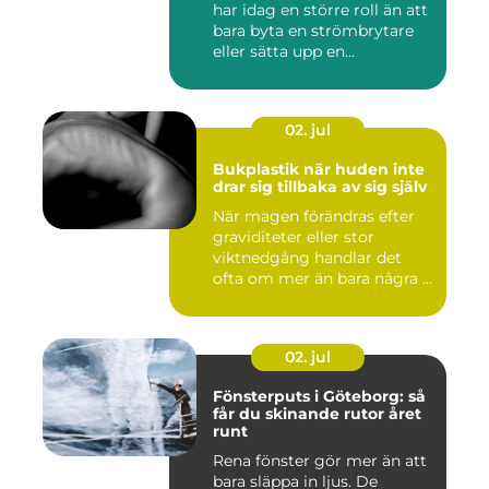
har idag en större roll än att
bara byta en strömbrytare
eller sätta upp en...
02. jul
Bukplastik när huden inte
drar sig tillbaka av sig själv
När magen förändras efter
graviditeter eller stor
viktnedgång handlar det
ofta om mer än bara några ...
02. jul
Fönsterputs i Göteborg: så
får du skinande rutor året
runt
Rena fönster gör mer än att
bara släppa in ljus. De