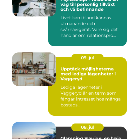
väg till personlig tillväxt
och välbefinnande
Livet kan ibland kännas
utmanande och
svårnavigerat. Vare sig det
handlar om relationspro...
09. jul
Upptäck möjligheterna
med lediga lägenheter i
Vaggeryd
Lediga lägenheter i
Vaggeryd är en term som
fångar intresset hos många
bostads...
08. jul
Glamping Sverige: en lyxig