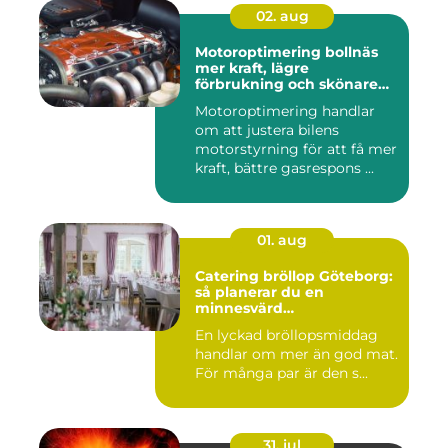
02. aug
Motoroptimering bollnäs
mer kraft, lägre
förbrukning och skönare
körning
Motoroptimering handlar
om att justera bilens
motorstyrning för att få mer
kraft, bättre gasrespons ...
01. aug
Catering bröllop Göteborg:
så planerar du en
minnesvärd
bröllopsmiddag
En lyckad bröllopsmiddag
handlar om mer än god mat.
För många par är den s...
31. jul