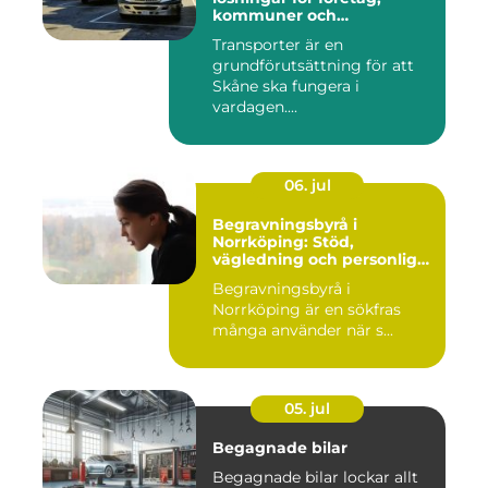
kommuner och
privatpersoner
Transporter är en
grundförutsättning för att
Skåne ska fungera i
vardagen....
06. jul
Begravningsbyrå i
Norrköping: Stöd,
vägledning och personliga
avsked
Begravningsbyrå i
Norrköping är en sökfras
många använder när s...
05. jul
Begagnade bilar
Begagnade bilar lockar allt