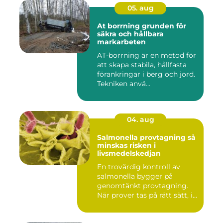
05. aug
At borrning grunden för
säkra och hållbara
markarbeten
AT-borrning är en metod för
att skapa stabila, hållfasta
förankringar i berg och jord.
Tekniken anvä...
04. aug
Salmonella provtagning så
minskas risken i
livsmedelskedjan
En trovärdig kontroll av
salmonella bygger på
genomtänkt provtagning.
När prover tas på rätt sätt, i...