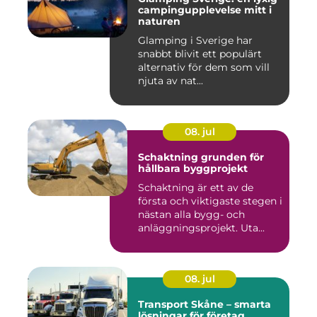
campingupplevelse mitt i
naturen
Glamping i Sverige har
snabbt blivit ett populärt
alternativ för dem som vill
njuta av nat...
08. jul
Schaktning grunden för
hållbara byggprojekt
Schaktning är ett av de
första och viktigaste stegen i
nästan alla bygg- och
anläggningsprojekt. Uta...
08. jul
Transport Skåne – smarta
lösningar för företag,