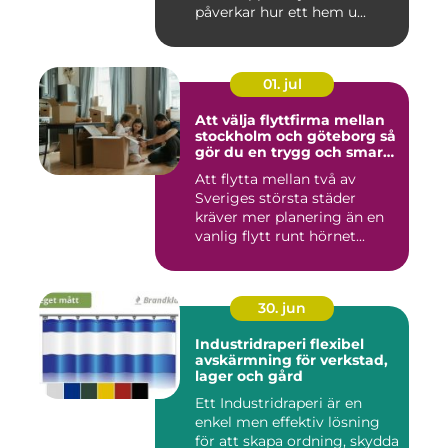
påverkar hur ett hem u...
01. jul
Att välja flyttfirma mellan
stockholm och göteborg så
gör du en trygg och smart
flytt
Att flytta mellan två av
Sveriges största städer
kräver mer planering än en
vanlig flytt runt hörnet...
30. jun
Industridraperi flexibel
avskärmning för verkstad,
lager och gård
Ett Industridraperi är en
enkel men effektiv lösning
för att skapa ordning, skydda