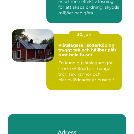
enkel men effektiv lösning
för att skapa ordning, skydda
miljöer och göra ...
30. jun
Plåtslagare i söderköping
tryggt tak och hållbar plåt
runt hela huset
En kunnig plåtslagare gör
större skillnad än många
tror. Tak, rännor och
plåtinklädnader är husets f...
Adress