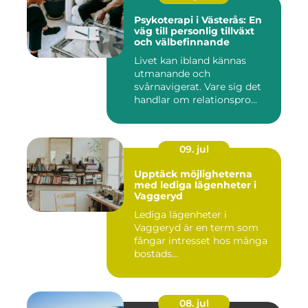
Psykoterapi i Västerås: En
väg till personlig tillväxt
och välbefinnande
Livet kan ibland kännas
utmanande och
svårnavigerat. Vare sig det
handlar om relationspro...
09. jul
Upptäck möjligheterna
med lediga lägenheter i
Vaggeryd
Lediga lägenheter i
Vaggeryd är en term som
fångar intresset hos många
bostads...
08. jul