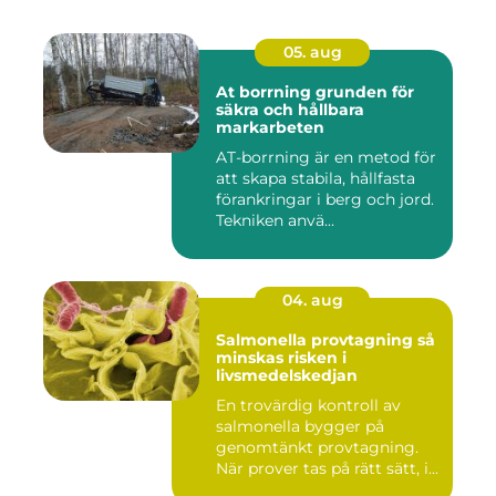
05. aug
At borrning grunden för
säkra och hållbara
markarbeten
AT-borrning är en metod för
att skapa stabila, hållfasta
förankringar i berg och jord.
Tekniken anvä...
04. aug
Salmonella provtagning så
minskas risken i
livsmedelskedjan
En trovärdig kontroll av
salmonella bygger på
genomtänkt provtagning.
När prover tas på rätt sätt, i...