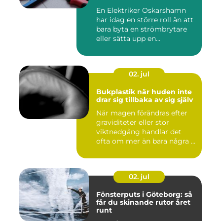
En Elektriker Oskarshamn
har idag en större roll än att
bara byta en strömbrytare
eller sätta upp en...
02. jul
Bukplastik när huden inte
drar sig tillbaka av sig själv
När magen förändras efter
graviditeter eller stor
viktnedgång handlar det
ofta om mer än bara några ...
02. jul
Fönsterputs i Göteborg: så
får du skinande rutor året
runt