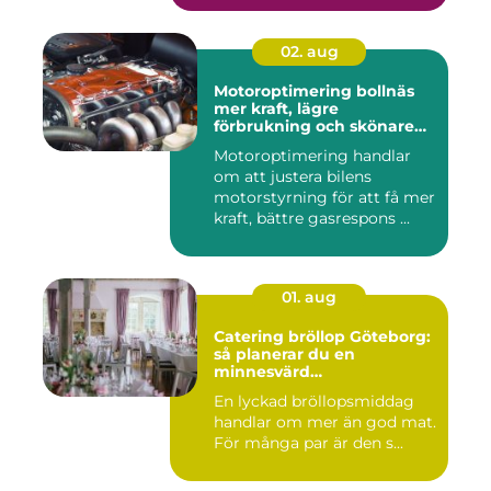
02. aug
Motoroptimering bollnäs
mer kraft, lägre
förbrukning och skönare
körning
Motoroptimering handlar
om att justera bilens
motorstyrning för att få mer
kraft, bättre gasrespons ...
01. aug
Catering bröllop Göteborg:
så planerar du en
minnesvärd
bröllopsmiddag
En lyckad bröllopsmiddag
handlar om mer än god mat.
För många par är den s...