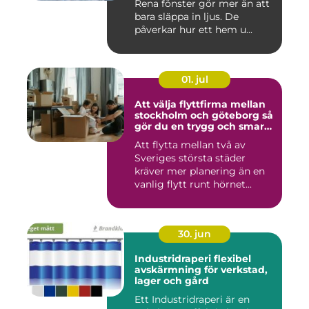
Rena fönster gör mer än att
bara släppa in ljus. De
påverkar hur ett hem u...
01. jul
Att välja flyttfirma mellan
stockholm och göteborg så
gör du en trygg och smart
flytt
Att flytta mellan två av
Sveriges största städer
kräver mer planering än en
vanlig flytt runt hörnet...
30. jun
Industridraperi flexibel
avskärmning för verkstad,
lager och gård
Ett Industridraperi är en