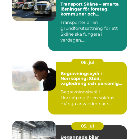
Transport Skåne – smarta
lösningar för företag,
kommuner och
privatpersoner
Transporter är en
grundförutsättning för att
Skåne ska fungera i
vardagen....
06. jul
Begravningsbyrå i
Norrköping: Stöd,
vägledning och personliga
avsked
Begravningsbyrå i
Norrköping är en sökfras
många använder när s...
05. jul
Begagnade bilar