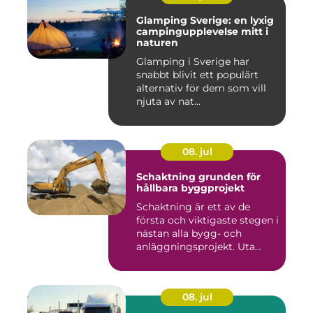
Glamping Sverige: en lyxig
campingupplevelse mitt i
naturen
Glamping i Sverige har
snabbt blivit ett populärt
alternativ för dem som vill
njuta av nat...
08. jul
Schaktning grunden för
hållbara byggprojekt
Schaktning är ett av de
första och viktigaste stegen i
nästan alla bygg- och
anläggningsprojekt. Uta...
08. jul