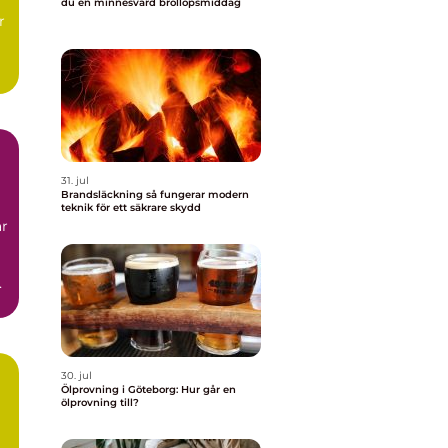
l
du en minnesvärd bröllopsmiddag
r
t,
31. jul
Brandsläckning så fungerar modern
teknik för ett säkrare skydd
ar
.
30. jul
Ölprovning i Göteborg: Hur går en
ölprovning till?