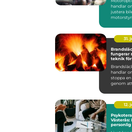
Motoropt
handlar o
justera bi
motorstyr
få mer kra
gasrespons
31. j
Brandsläck
fungerar
teknik för
skydd
Brandsläc
handlar o
stoppa en
genom att
eller flera 
förutsättn
12. j
Psykotera
Västerås: 
personlig 
välbefin