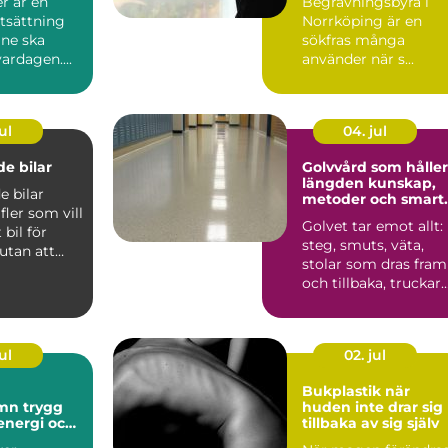
r är en
Begravningsbyrå i
tsättning
Norrköping är en
åne ska
sökfras många
ardagen....
använder när s...
ul
04. jul
e bilar
Golvvård som håller
längden kunskap,
 bilar
metoder och smart
 fler som vill
val
Golvet tar emot allt:
bil för
steg, smuts, väta,
utan att
stolar som dras fram
sa med t...
och tillbaka, truckar
som körs, spill ...
ul
02. jul
Bukplastik när
rygg
huden inte drar sig
 energi och
tillbaka av sig själv
al