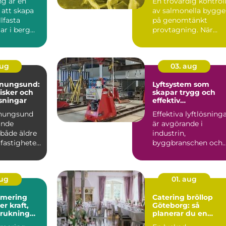
ng är en
En trovärdig kontrol
 att skapa
av salmonella bygge
llfasta
på genomtänkt
ar i berg
provtagning. När
Tekniken
prover tas på rätt sät
i...
aug
03. aug
enungsund:
Lyftsystem som
risker och
skapar trygg och
sningar
effektiv
tunghantering
enungsund
Effektiva lyftlösning
ande
är avgörande i
 både äldre
industrin,
fastigheter,
byggbranschen och
vid större
infrastrukturprojekt...
aug
01. aug
imering
Catering bröllop
Göteborg: så
brukning
planerar du en
re körning
minnesvärd