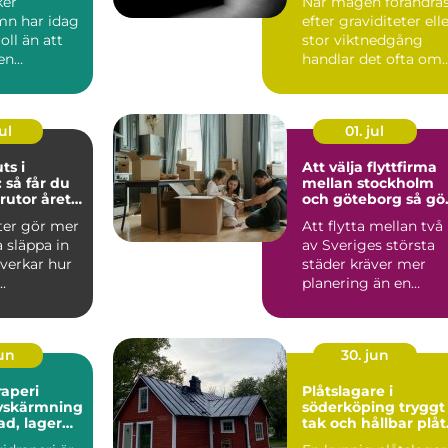
ker
När magen förändra
n har idag
efter graviditeter ell
oll än att
stor viktnedgång
en
handlar det ofta om
re eller
mer än bara några ...
n...
ul
01. jul
ts i
Att välja flyttfirma
 så får du
mellan stockholm
rutor året
och göteborg så gör
du en trygg och
ter gör mer
Att flytta mellan två
smart flytt
a släppa in
av Sveriges största
åverkar hur
städer kräver mer
.
planering än en
vanlig flytt runt
hörnet...
jun
30. jun
raperi
Plåtslagare i
avskärmning
söderköping tryggt
ad, lager
tak och hållbar plåt
runt hela huset