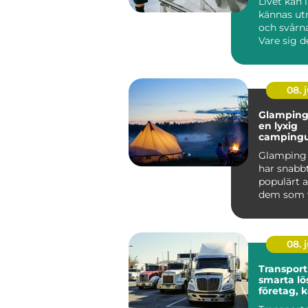
Livet kan 
kännas u
och svårna
Vare sig d
om relatio
08. j
Glamping 
en lyxig
campingu
mitt i na
Glamping 
har snabbt
populärt a
dem som vi
nat...
08. j
Transport
smarta lö
företag,
och priva