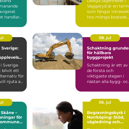
ibland
Lediga lägenheter i
tmanande
Vaggeryd är en term
vigerat.
som fångar intresset
et handlar
hos många bostads..
nspro...
ul
08. jul
Sverige:
Schaktning grunden
för hållbara
pplevelse
byggprojekt
turen
i Sverige
Schaktning är ett av
 blivit ett
de första och
lternativ för
viktigaste stegen i
ll njuta av
nästan alla bygg- oc
anläggningsprojekt.
Uta...
ul
06. jul
 Skåne –
Begravningsbyrå i
sningar för
Norrköping: Stöd,
 kommuner
vägledning och
tpersoner
personliga avsked