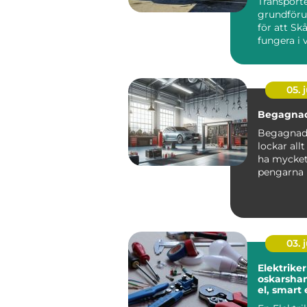
Transporte
grundföru
för att Sk
fungera i v
05. j
Begagnad
Begagnade
lockar allt
ha mycket 
pengarna 
kompromis
03. j
Elektriker
oskarshamn t
el, smart
hållbara v