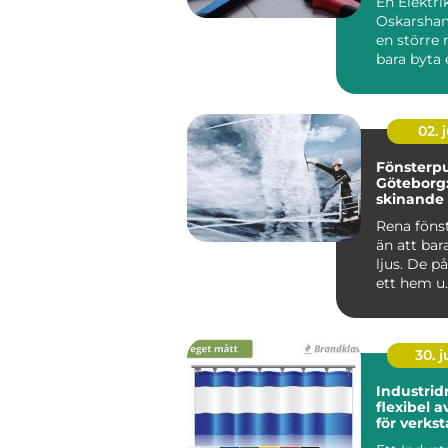
En Elektri
Oskarsham
en större r
bara byta 
strömbryta
sätta upp e
02. j
Fönsterpu
Göteborg:
skinande 
runt
Rena föns
än att bar
ljus. De p
ett hem u..
30. 
Industrid
flexibel 
för verkst
och gård