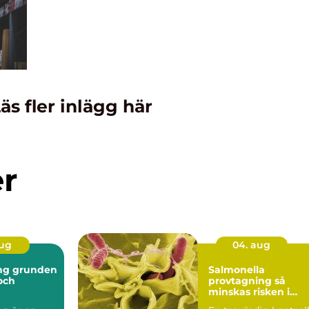
äs fler inlägg här
er
aug
04. aug
nden
Salmonella
 och
provtagning så
minskas risken i
ten
livsmedelskedjan