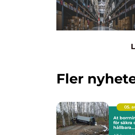
L
Fler nyhet
05. 
At borrning gru
för säkra
hållbara
markarbe