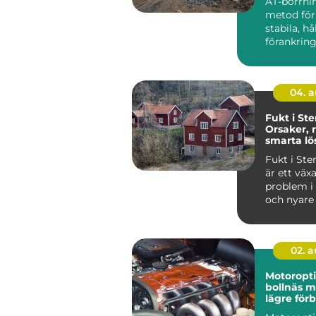
AT-borrni
metod för
stabila, hå
förankring
och jord. 
anvä...
04. 
Fukt i St
Orsaker, 
smarta lö
Fukt i St
är ett väx
problem i
och nyare 
i...
02. 
Motoropt
bollnäs mer kraft,
lägre för
och sköna