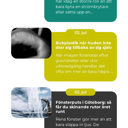
har idag en större roll än att
bara byta en strömbrytare
eller sätta upp en...
02. jul
Bukplastik när huden inte
drar sig tillbaka av sig själv
När magen förändras efter
graviditeter eller stor
viktnedgång handlar det
ofta om mer än bara några ...
02. jul
Fönsterputs i Göteborg: så
får du skinande rutor året
runt
Rena fönster gör mer än att
bara släppa in ljus. De