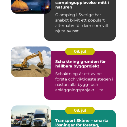
campingupplevelse mitt i
naturen
Glamping i Sverige har
snabbt blivit ett populärt
alternativ för dem som vill
njuta av nat...
08. jul
Schaktning grunden för
hållbara byggprojekt
Schaktning är ett av de
första och viktigaste stegen i
nästan alla bygg- och
anläggningsprojekt. Uta...
08. jul
Transport Skåne – smarta
lösningar för företag,