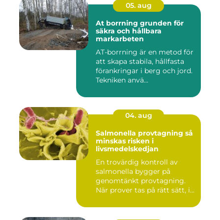
05. aug
At borrning grunden för
säkra och hållbara
markarbeten
AT-borrning är en metod för
att skapa stabila, hållfasta
förankringar i berg och jord.
Tekniken anvä...
04. aug
Salmonella provtagning så
minskas risken i
livsmedelskedjan
En trovärdig kontroll av
salmonella bygger på
genomtänkt provtagning.
När prover tas på rätt sätt, i...