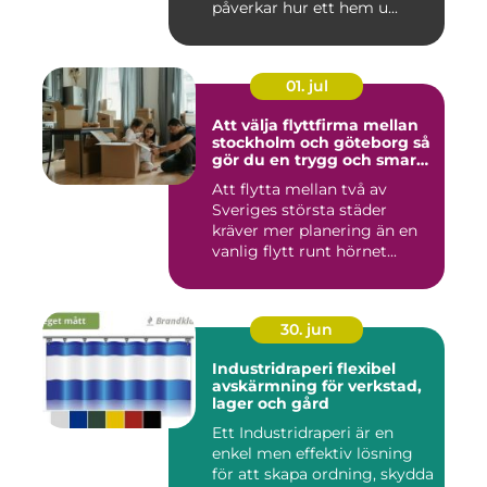
påverkar hur ett hem u...
01. jul
Att välja flyttfirma mellan
stockholm och göteborg så
gör du en trygg och smart
flytt
Att flytta mellan två av
Sveriges största städer
kräver mer planering än en
vanlig flytt runt hörnet...
30. jun
Industridraperi flexibel
avskärmning för verkstad,
lager och gård
Ett Industridraperi är en
enkel men effektiv lösning
för att skapa ordning, skydda