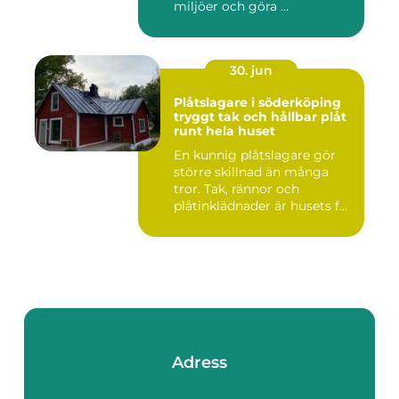
miljöer och göra ...
30. jun
Plåtslagare i söderköping
tryggt tak och hållbar plåt
runt hela huset
En kunnig plåtslagare gör
större skillnad än många
tror. Tak, rännor och
plåtinklädnader är husets f...
Adress