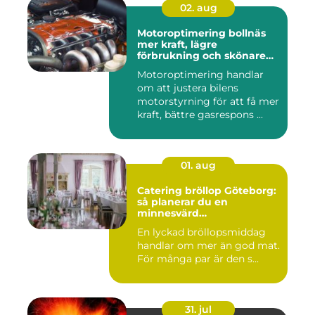
02. aug
Motoroptimering bollnäs
mer kraft, lägre
förbrukning och skönare
körning
Motoroptimering handlar
om att justera bilens
motorstyrning för att få mer
kraft, bättre gasrespons ...
01. aug
Catering bröllop Göteborg:
så planerar du en
minnesvärd
bröllopsmiddag
En lyckad bröllopsmiddag
handlar om mer än god mat.
För många par är den s...
31. jul