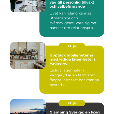
väg till personlig tillväxt
och välbefinnande
Livet kan ibland kännas
utmanande och
svårnavigerat. Vare sig det
handlar om relationspro...
09. jul
Upptäck möjligheterna
med lediga lägenheter i
Vaggeryd
Lediga lägenheter i
Vaggeryd är en term som
fångar intresset hos många
bostads...
08. jul
Glamping Sverige: en lyxig