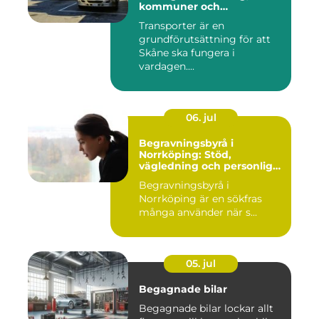
kommuner och
privatpersoner
Transporter är en
grundförutsättning för att
Skåne ska fungera i
vardagen....
06. jul
Begravningsbyrå i
Norrköping: Stöd,
vägledning och personliga
avsked
Begravningsbyrå i
Norrköping är en sökfras
många använder när s...
05. jul
Begagnade bilar
Begagnade bilar lockar allt