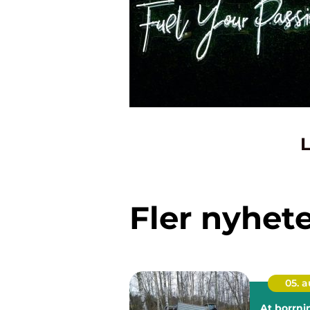
L
Fler nyhet
05. 
At borrning gru