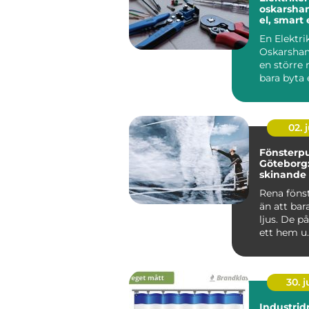
oskarshamn t
el, smart
hållbara v
En Elektri
Oskarsham
en större r
bara byta 
strömbryta
sätta upp e
02. j
Fönsterpu
Göteborg:
skinande 
runt
Rena föns
än att bar
ljus. De p
ett hem u..
30. 
Industrid