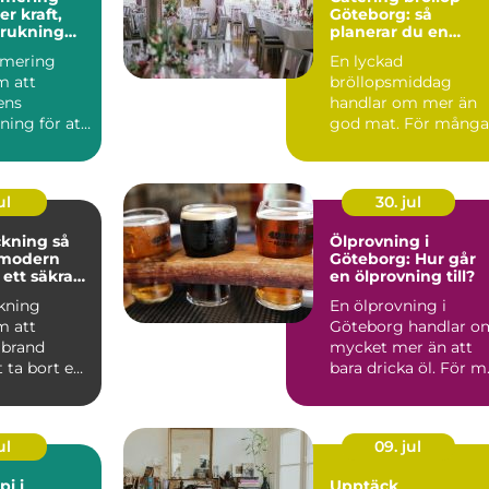
Göteborg: så
brukning
planerar du en
re körning
minnesvärd
imering
En lyckad
bröllopsmiddag
m att
bröllopsmiddag
lens
handlar om mer än
ning för att
god mat. För många
ft, bättre
par är den s...
 ...
ul
30. jul
ning så
Ölprovning i
 modern
Göteborg: Hur går
 ett säkrare
en ölprovning till?
kning
En ölprovning i
m att
Göteborg handlar o
 brand
mycket mer än att
 ta bort en
bara dricka öl. För m.
av
ingarna ...
ul
09. jul
pi i
Upptäck