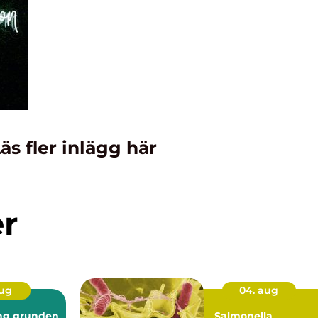
äs fler inlägg här
er
aug
04. aug
nden
Salmonella