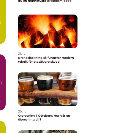
du en minnesvärd bröllopsmiddag
l
r
t,
31. jul
Brandsläckning så fungerar modern
teknik för ett säkrare skydd
ar
.
30. jul
Ölprovning i Göteborg: Hur går en
ölprovning till?