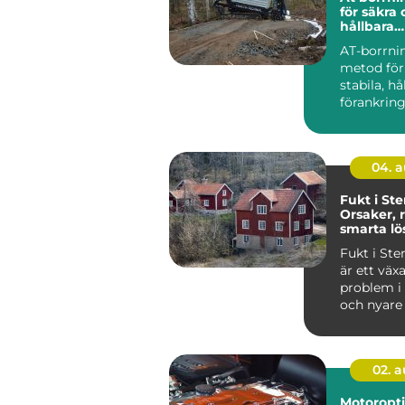
för säkra
hållbara
markarbe
AT-borrni
metod för
stabila, hå
förankring
och jord. 
anvä...
04. 
Fukt i St
Orsaker, 
smarta lö
Fukt i St
är ett väx
problem i
och nyare 
i...
02. 
Motoropt