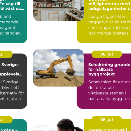
En väg till
möjligheterna med
tillväxt och
lediga lägenheter i
nande
Vaggeryd
ibland
Lediga lägenheter i
tmanande
Vaggeryd är en term
vigerat.
som fångar intresset
et handlar
hos många bostads..
nspro...
ul
08. jul
Sverige:
Schaktning grunden
för hållbara
pplevelse
byggprojekt
turen
i Sverige
Schaktning är ett av
 blivit ett
de första och
lternativ för
viktigaste stegen i
ll njuta av
nästan alla bygg- oc
anläggningsprojekt.
Uta...
ul
06. jul
 Skåne –
Begravningsbyrå i