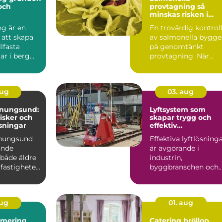
 och
provtagning så
minskas risken i
ten
livsmedelskedjan
ng är en
En trovärdig kontrol
 att skapa
av salmonella bygge
llfasta
på genomtänkt
ar i berg
provtagning. När
Tekniken
prover tas på rätt sät
i...
aug
03. aug
enungsund:
Lyftsystem som
risker och
skapar trygg och
sningar
effektiv
tunghantering
enungsund
Effektiva lyftlösning
ande
är avgörande i
 både äldre
industrin,
fastigheter,
byggbranschen och
vid större
infrastrukturprojekt...
aug
01. aug
imering
Catering bröllop