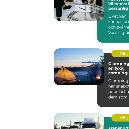
Västerås: 
personlig 
välbefin
Livet kan 
kännas u
och svårna
Vare sig d
om relatio
08. j
Glamping 
en lyxig
campingu
mitt i na
Glamping 
har snabbt
populärt a
dem som vi
nat...
08. j
Transport