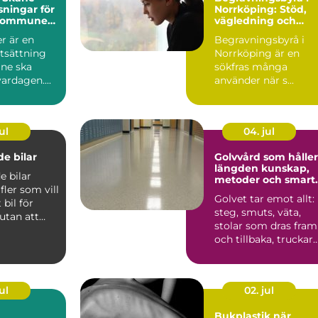
sningar för
Norrköping: Stöd,
 kommuner
vägledning och
tpersoner
personliga avsked
r är en
Begravningsbyrå i
tsättning
Norrköping är en
åne ska
sökfras många
ardagen....
använder när s...
ul
04. jul
e bilar
Golvvård som håller
längden kunskap,
 bilar
metoder och smart
 fler som vill
val
Golvet tar emot allt:
bil för
steg, smuts, väta,
utan att
stolar som dras fram
sa med t...
och tillbaka, truckar
som körs, spill ...
ul
02. jul
Bukplastik när