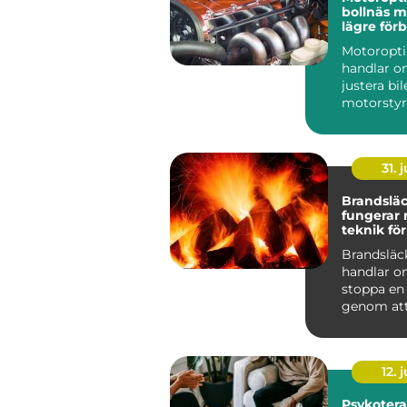
bollnäs mer kraft,
lägre för
och sköna
Motoropt
handlar o
justera bi
motorstyr
få mer kra
gasrespons
31. j
Brandsläck
fungerar
teknik för
skydd
Brandsläc
handlar o
stoppa en
genom att
eller flera 
förutsättn
12. j
Psykotera