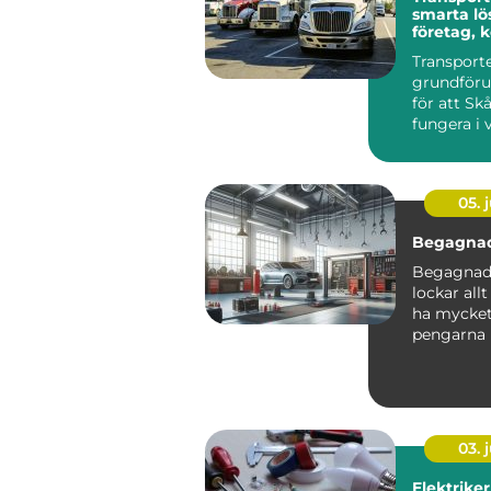
smarta lö
företag,
och priva
Transporte
grundföru
för att Sk
fungera i v
05. j
Begagnad
Begagnade
lockar allt
ha mycket 
pengarna 
kompromis
03. j
Elektriker