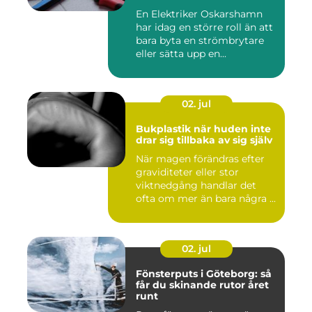
En Elektriker Oskarshamn
har idag en större roll än att
bara byta en strömbrytare
eller sätta upp en...
02. jul
Bukplastik när huden inte
drar sig tillbaka av sig själv
När magen förändras efter
graviditeter eller stor
viktnedgång handlar det
ofta om mer än bara några ...
02. jul
Fönsterputs i Göteborg: så
får du skinande rutor året
runt