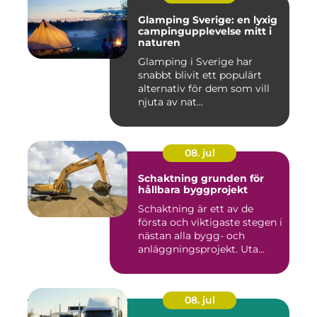
Glamping Sverige: en lyxig
campingupplevelse mitt i
naturen
Glamping i Sverige har
snabbt blivit ett populärt
alternativ för dem som vill
njuta av nat...
08. jul
Schaktning grunden för
hållbara byggprojekt
Schaktning är ett av de
första och viktigaste stegen i
nästan alla bygg- och
anläggningsprojekt. Uta...
08. jul