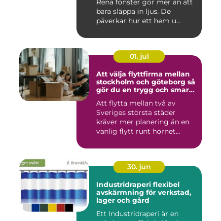
Rena fönster gör mer än att
bara släppa in ljus. De
påverkar hur ett hem u...
01. jul
Att välja flyttfirma mellan
stockholm och göteborg så
gör du en trygg och smart
flytt
Att flytta mellan två av
Sveriges största städer
kräver mer planering än en
vanlig flytt runt hörnet...
30. jun
Industridraperi flexibel
avskärmning för verkstad,
lager och gård
Ett Industridraperi är en