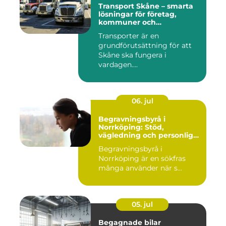
Transport Skåne – smarta
lösningar för företag,
kommuner och
privatpersoner
Transporter är en
grundförutsättning för att
Skåne ska fungera i
vardagen....
06. jul
Begravningsbyrå i
Norrköping: Stöd,
vägledning och personliga
avsked
Begravningsbyrå i
Norrköping är en sökfras
många använder när s...
05. jul
Begagnade bilar