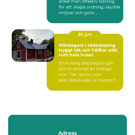
enkel men effektiv lösning
för att skapa ordning, skydda
miljöer och göra ...
30. jun
Plåtslagare i söderköping
tryggt tak och hållbar plåt
runt hela huset
En kunnig plåtslagare gör
större skillnad än många
tror. Tak, rännor och
plåtinklädnader är husets f...
Adress