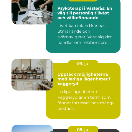
Psykoterapi i Västerås: En
väg till personlig tillväxt
och välbefinnande
Livet kan ibland kännas
utmanande och
svårnavigerat. Vare sig det
handlar om relationspro...
09. jul
Upptäck möjligheterna
med lediga lägenheter i
Vaggeryd
Lediga lägenheter i
Vaggeryd är en term som
fångar intresset hos många
bostads...
08. jul