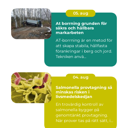
05. aug
At borrning grunden för
säkra och hållbara
markarbeten
AT-borrning är en metod för
att skapa stabila, hållfasta
förankringar i berg och jord.
Tekniken anvä...
04. aug
Salmonella provtagning så
minskas risken i
livsmedelskedjan
En trovärdig kontroll av
salmonella bygger på
genomtänkt provtagning.
När prover tas på rätt sätt, i...