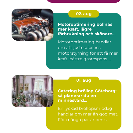
02. aug
Motoroptimering bollnäs
mer kraft, lägre
förbrukning och skönare
körning
Motoroptimering handlar
om att justera bilens
motorstyrning för att få mer
kraft, bättre gasrespons ...
01. aug
Catering bröllop Göteborg:
så planerar du en
minnesvärd
bröllopsmiddag
En lyckad bröllopsmiddag
handlar om mer än god mat.
För många par är den s...