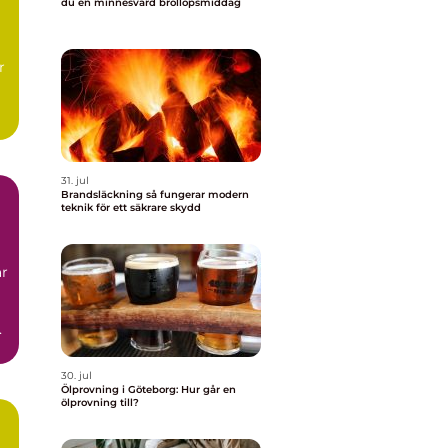
du en minnesvärd bröllopsmiddag
l
r
t,
31. jul
Brandsläckning så fungerar modern
teknik för ett säkrare skydd
ar
.
30. jul
Ölprovning i Göteborg: Hur går en
ölprovning till?