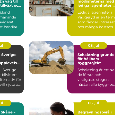
En väg till
möjligheterna med
tillväxt och
lediga lägenheter i
nande
Vaggeryd
ibland
Lediga lägenheter i
tmanande
Vaggeryd är en term
vigerat.
som fångar intresset
et handlar
hos många bostads..
nspro...
ul
08. jul
Sverige:
Schaktning grunden
för hållbara
pplevelse
byggprojekt
turen
i Sverige
Schaktning är ett av
 blivit ett
de första och
lternativ för
viktigaste stegen i
ll njuta av
nästan alla bygg- oc
anläggningsprojekt.
Uta...
ul
06. jul
 Skåne –
Begravningsbyrå i