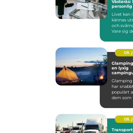
Västerås: 
personlig 
välbefin
Livet kan 
kännas u
och svårna
Vare sig d
om relatio
08. j
Glamping 
en lyxig
campingu
mitt i na
Glamping 
har snabbt
populärt a
dem som vi
nat...
08. j
Transport