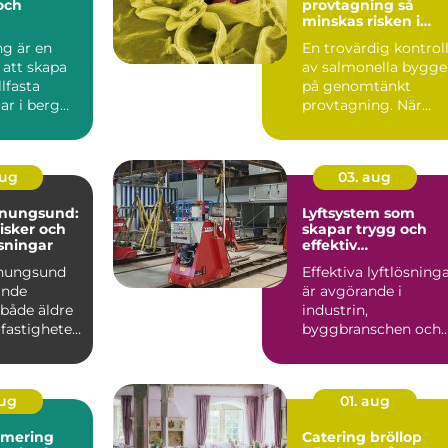
 och
provtagning så
minskas risken i
ten
livsmedelskedjan
ng är en
En trovärdig kontrol
 att skapa
av salmonella bygge
llfasta
på genomtänkt
ar i berg
provtagning. När
Tekniken
prover tas på rätt sät
i...
aug
03. aug
enungsund:
Lyftsystem som
risker och
skapar trygg och
sningar
effektiv
tunghantering
enungsund
Effektiva lyftlösning
ande
är avgörande i
 både äldre
industrin,
fastigheter,
byggbranschen och
vid större
infrastrukturprojekt...
aug
01. aug
imering
Catering bröllop