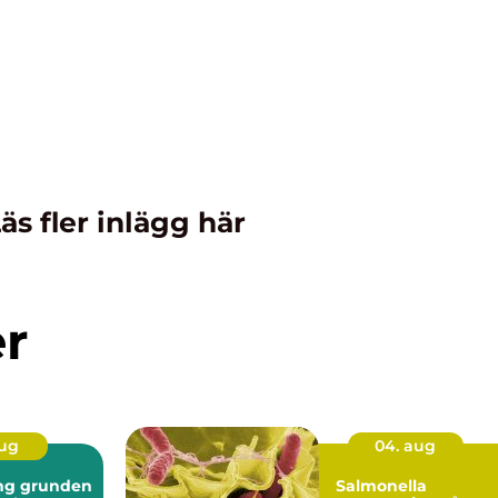
äs fler inlägg här
er
aug
04. aug
nden
Salmonella