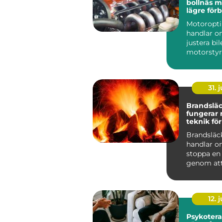
bollnäs mer kraft,
lägre för
och sköna
Motoropt
handlar o
justera bi
motorstyr
få mer kra
gasrespons
31. j
Brandsläck
fungerar
teknik för
skydd
Brandsläc
handlar o
stoppa en
genom att
eller flera 
förutsättn
12. j
Psykotera