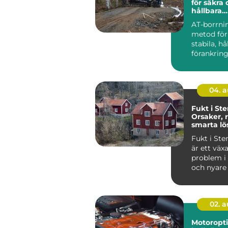
för säkra
hållbara
markarbe
AT-borrni
metod för
stabila, hå
förankring
och jord. 
anvä...
04. 
Fukt i St
Orsaker, 
smarta lö
Fukt i St
är ett väx
problem i
och nyare 
i...
02. 
Motoropt