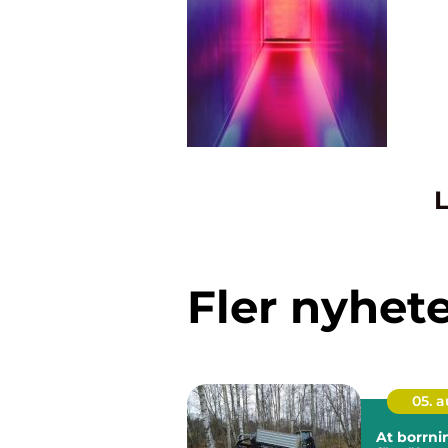
L
Fler nyhet
05. 
At borrning gru