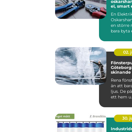
oskarshamn t
el, smart
hållbara v
En Elektri
Oskarsham
en större r
bara byta 
strömbryta
sätta upp e
02. j
Fönsterpu
Göteborg:
skinande 
runt
Rena föns
än att bar
ljus. De p
ett hem u..
30. 
Industrid