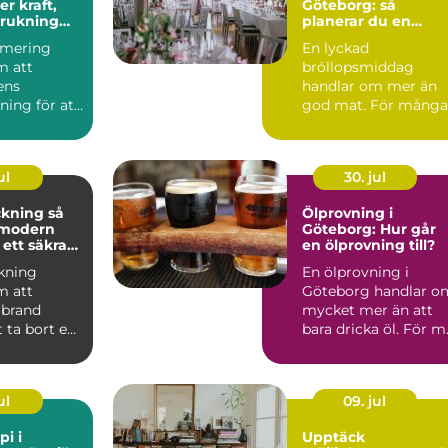
Göteborg: så
brukning
planerar du en
re körning
minnesvärd
imering
En lyckad
bröllopsmiddag
m att
bröllopsmiddag
lens
handlar om mer än
ning för att
god mat. För många
ft, bättre
par är den s...
 ...
ul
30. jul
ning så
Ölprovning i
 modern
Göteborg: Hur går
 ett säkrare
en ölprovning till?
kning
En ölprovning i
m att
Göteborg handlar o
 brand
mycket mer än att
 ta bort en
bara dricka öl. För m.
av
ingarna ...
ul
09. jul
pi i
Upptäck