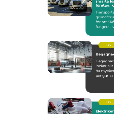
smarta lö
företag,
och priva
Transporte
grundföru
för att Sk
fungera i v
05. j
Begagnad
Begagnade
lockar allt
ha mycket 
pengarna 
kompromis
03. j
Elektriker