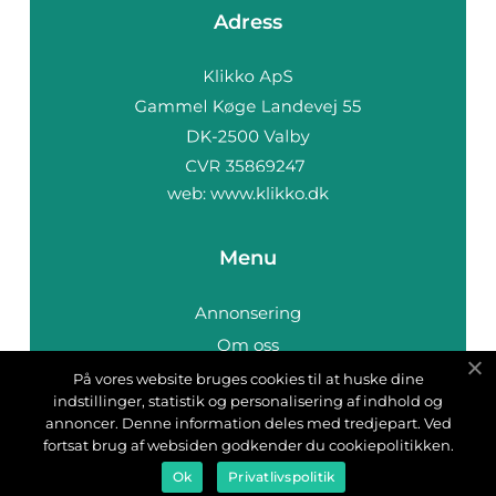
Adress
web:
www.klikko.dk
Menu
Annonsering
Om oss
Cookies
På vores website bruges cookies til at huske dine
indstillinger, statistik og personalisering af indhold og
Kontakta oss
annoncer. Denne information deles med tredjepart. Ved
Sitemap
fortsat brug af websiden godkender du cookiepolitikken.
Ok
Privatlivspolitik