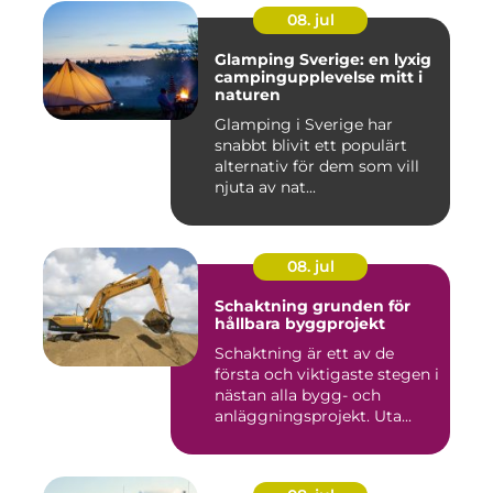
08. jul
Glamping Sverige: en lyxig
campingupplevelse mitt i
naturen
Glamping i Sverige har
snabbt blivit ett populärt
alternativ för dem som vill
njuta av nat...
08. jul
Schaktning grunden för
hållbara byggprojekt
Schaktning är ett av de
första och viktigaste stegen i
nästan alla bygg- och
anläggningsprojekt. Uta...