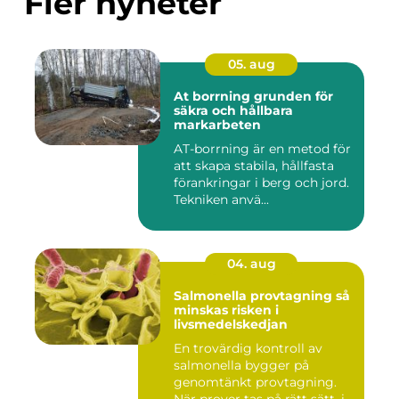
Fler nyheter
05. aug
At borrning grunden för
säkra och hållbara
markarbeten
AT-borrning är en metod för
att skapa stabila, hållfasta
förankringar i berg och jord.
Tekniken anvä...
04. aug
Salmonella provtagning så
minskas risken i
livsmedelskedjan
En trovärdig kontroll av
salmonella bygger på
genomtänkt provtagning.