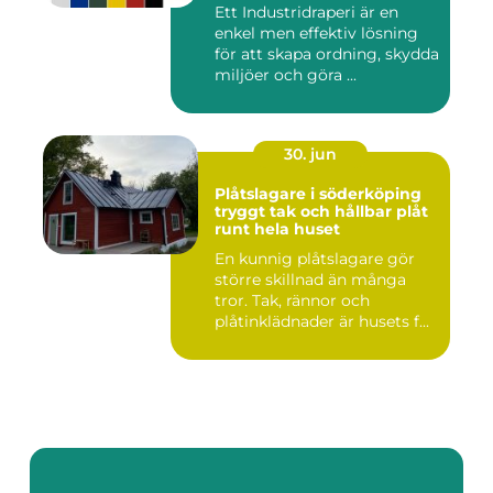
Ett Industridraperi är en
enkel men effektiv lösning
för att skapa ordning, skydda
miljöer och göra ...
30. jun
Plåtslagare i söderköping
tryggt tak och hållbar plåt
runt hela huset
En kunnig plåtslagare gör
större skillnad än många
tror. Tak, rännor och
plåtinklädnader är husets f...