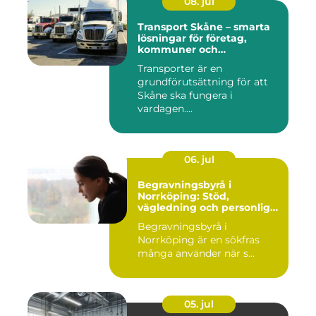
08. jul
Transport Skåne – smarta
lösningar för företag,
kommuner och
privatpersoner
Transporter är en
grundförutsättning för att
Skåne ska fungera i
vardagen....
06. jul
Begravningsbyrå i
Norrköping: Stöd,
vägledning och personliga
avsked
Begravningsbyrå i
Norrköping är en sökfras
många använder när s...
05. jul