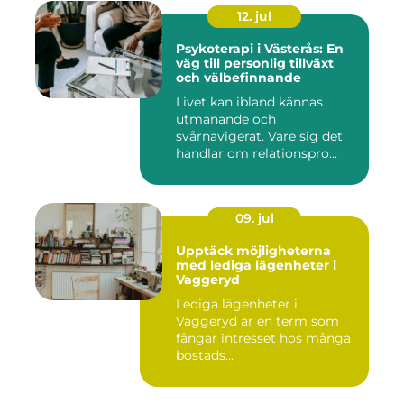
12. jul
Psykoterapi i Västerås: En
väg till personlig tillväxt
och välbefinnande
Livet kan ibland kännas
utmanande och
svårnavigerat. Vare sig det
handlar om relationspro...
09. jul
Upptäck möjligheterna
med lediga lägenheter i
Vaggeryd
Lediga lägenheter i
Vaggeryd är en term som
fångar intresset hos många
bostads...