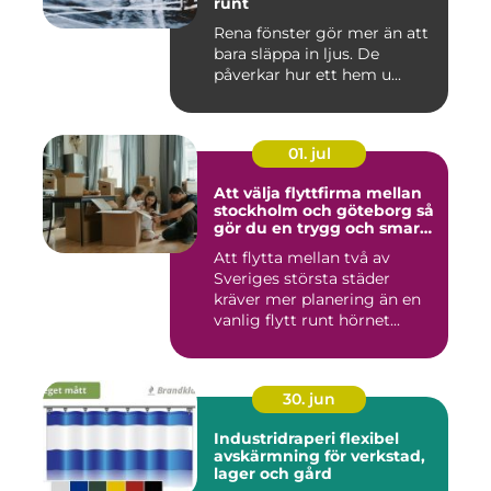
runt
Rena fönster gör mer än att
bara släppa in ljus. De
påverkar hur ett hem u...
01. jul
Att välja flyttfirma mellan
stockholm och göteborg så
gör du en trygg och smart
flytt
Att flytta mellan två av
Sveriges största städer
kräver mer planering än en
vanlig flytt runt hörnet...
30. jun
Industridraperi flexibel
avskärmning för verkstad,
lager och gård