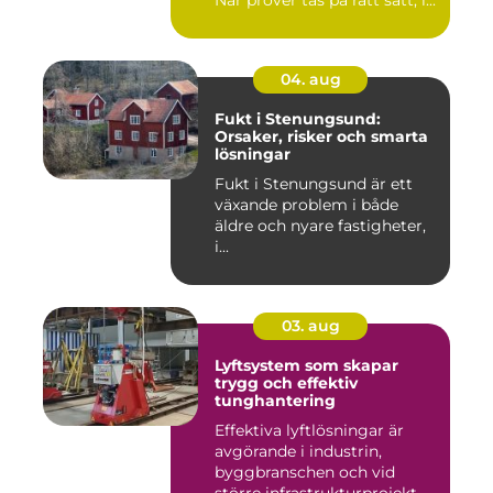
När prover tas på rätt sätt, i...
04. aug
Fukt i Stenungsund:
Orsaker, risker och smarta
lösningar
Fukt i Stenungsund är ett
växande problem i både
äldre och nyare fastigheter,
i...
03. aug
Lyftsystem som skapar
trygg och effektiv
tunghantering
Effektiva lyftlösningar är
avgörande i industrin,
byggbranschen och vid