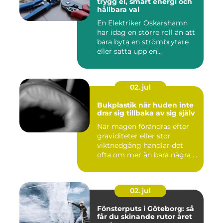
trygg el, smart energi och
hållbara val
En Elektriker Oskarshamn
har idag en större roll än att
bara byta en strömbrytare
eller sätta upp en...
02. jul
Bukplastik när huden inte
drar sig tillbaka av sig själv
När magen förändras efter
graviditeter eller stor
viktnedgång handlar det
ofta om mer än bara några ...
02. jul
Fönsterputs i Göteborg: så
får du skinande rutor året