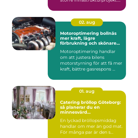
större infrastrukturprojekt....
02. aug
Motoroptimering bollnäs
mer kraft, lägre
förbrukning och skönare
körning
Motoroptimering handlar
om att justera bilens
motorstyrning för att få mer
kraft, bättre gasrespons ...
01. aug
Catering bröllop Göteborg:
så planerar du en
minnesvärd
bröllopsmiddag
En lyckad bröllopsmiddag
handlar om mer än god mat.
För många par är den s...