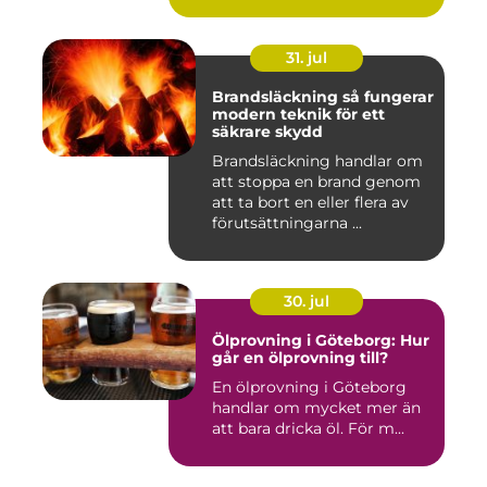
31. jul
Brandsläckning så fungerar
modern teknik för ett
säkrare skydd
Brandsläckning handlar om
att stoppa en brand genom
att ta bort en eller flera av
förutsättningarna ...
30. jul
Ölprovning i Göteborg: Hur
går en ölprovning till?
En ölprovning i Göteborg
handlar om mycket mer än
att bara dricka öl. För m...