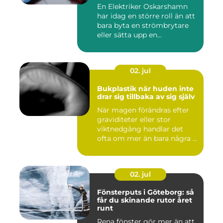
En Elektriker Oskarshamn
har idag en större roll än att
bara byta en strömbrytare
eller sätta upp en...
02. jul
Bukplastik när huden inte
drar sig tillbaka av sig själv
När magen förändras efter
graviditeter eller stor
viktnedgång handlar det
ofta om mer än bara några ...
02. jul
Fönsterputs i Göteborg: så
får du skinande rutor året
runt
Rena fönster gör mer än att