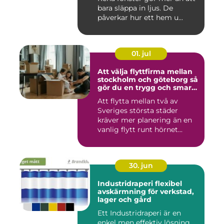
bara släppa in ljus. De
påverkar hur ett hem u...
01. jul
Att välja flyttfirma mellan
stockholm och göteborg så
gör du en trygg och smart
flytt
Att flytta mellan två av
Sveriges största städer
kräver mer planering än en
vanlig flytt runt hörnet...
30. jun
Industridraperi flexibel
avskärmning för verkstad,
lager och gård
Ett Industridraperi är en
enkel men effektiv lösning