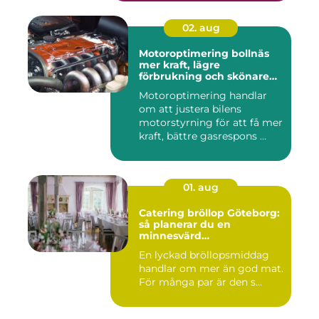
02. aug
Motoroptimering bollnäs
mer kraft, lägre
förbrukning och skönare
körning
Motoroptimering handlar
om att justera bilens
motorstyrning för att få mer
kraft, bättre gasrespons ...
01. aug
Catering bröllop Göteborg:
så planerar du en
minnesvärd
bröllopsmiddag
En lyckad bröllopsmiddag
handlar om mer än god mat.
För många par är den s...