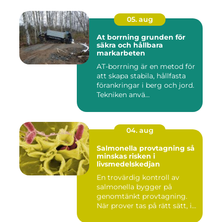
05. aug
At borrning grunden för
säkra och hållbara
markarbeten
AT-borrning är en metod för
att skapa stabila, hållfasta
förankringar i berg och jord.
Tekniken anvä...
04. aug
Salmonella provtagning så
minskas risken i
livsmedelskedjan
En trovärdig kontroll av
salmonella bygger på
genomtänkt provtagning.
När prover tas på rätt sätt, i...