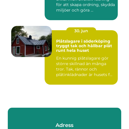
för att skapa ordning, skydda
miljöer och göra ...
30. jun
Plåtslagare i söderköping
tryggt tak och hållbar plåt
runt hela huset
En kunnig plåtslagare gör
större skillnad än många
tror. Tak, rännor och
plåtinklädnader är husets f...
Adress