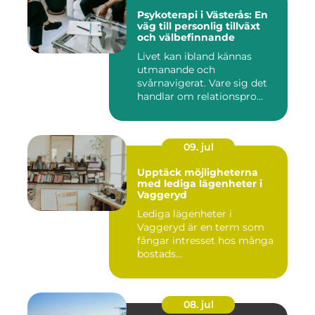
Psykoterapi i Västerås: En
väg till personlig tillväxt
och välbefinnande
Livet kan ibland kännas
utmanande och
svårnavigerat. Vare sig det
handlar om relationspro...
09. jul
Upptäck möjligheterna
med lediga lägenheter i
Vaggeryd
Lediga lägenheter i
Vaggeryd är en term som
fångar intresset hos många
bostads...
08. jul