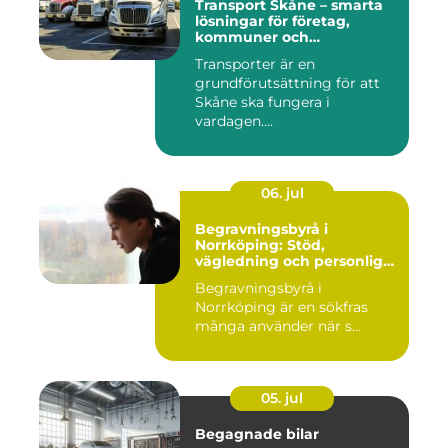
Transport Skåne – smarta
lösningar för företag,
kommuner och
privatpersoner
Transporter är en
grundförutsättning för att
Skåne ska fungera i
vardagen....
06. jul
Begravningsbyrå i
Norrköping: Stöd,
vägledning och personliga
avsked
Begravningsbyrå i
Norrköping är en sökfras
många använder när s...
05. jul
Begagnade bilar