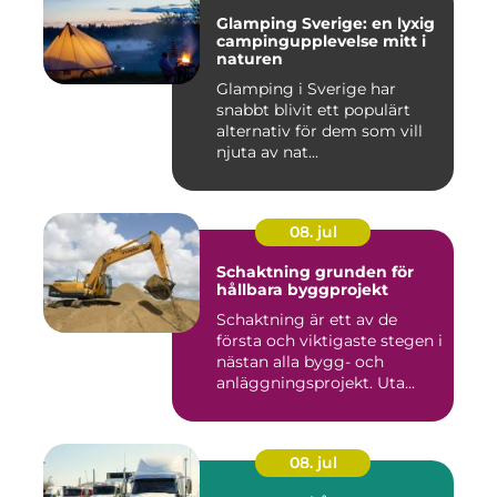
Glamping Sverige: en lyxig
campingupplevelse mitt i
naturen
Glamping i Sverige har
snabbt blivit ett populärt
alternativ för dem som vill
njuta av nat...
08. jul
Schaktning grunden för
hållbara byggprojekt
Schaktning är ett av de
första och viktigaste stegen i
nästan alla bygg- och
anläggningsprojekt. Uta...
08. jul