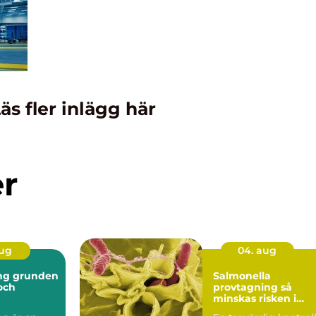
äs fler inlägg här
er
aug
04. aug
nden
Salmonella
 och
provtagning så
minskas risken i
ten
livsmedelskedjan