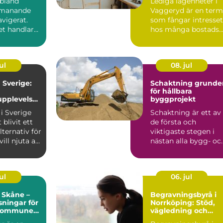
ibland
Lediga lägenheter i
tmanande
Vaggeryd är en term
vigerat.
som fångar intresset
et handlar
hos många bostads..
nspro...
ul
08. jul
Sverige:
Schaktning grunden
för hållbara
pplevelse
byggprojekt
turen
i Sverige
Schaktning är ett av
 blivit ett
de första och
lternativ för
viktigaste stegen i
ll njuta av
nästan alla bygg- oc
anläggningsprojekt.
Uta...
ul
06. jul
 Skåne –
Begravningsbyrå i
sningar för
Norrköping: Stöd,
 kommuner
vägledning och
tpersoner
personliga avsked