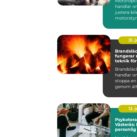
Motoropt
handlar o
justera bi
motorstyr
få mer kra
gasrespons
31. j
Brandsläck
fungerar
teknik för
skydd
Brandsläc
handlar o
stoppa en
genom att
eller flera 
förutsättn
12. j
Psykotera
Västerås: 
personlig 
välbefin