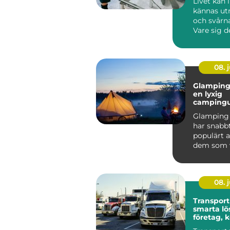
Livet kan 
kännas u
och svårna
Vare sig d
om relatio
08. j
Glamping 
en lyxig
campingu
mitt i na
Glamping 
har snabbt
populärt a
dem som vi
nat...
08. j
Transport
smarta lö
företag,
och priva