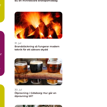
l
du en minnesvärd bröllopsmiddag
r
t,
31. jul
Brandsläckning så fungerar modern
teknik för ett säkrare skydd
ar
.
30. jul
Ölprovning i Göteborg: Hur går en
ölprovning till?