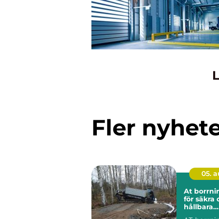
L
Fler nyhet
05. 
At borrning gru
för säkra
hållbara
markarbe