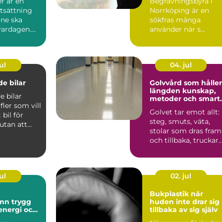
r är en
Begravningsbyrå i
tsättning
Norrköping är en
åne ska
sökfras många
ardagen....
använder när s...
ul
04. jul
e bilar
Golvvård som håller
längden kunskap,
 bilar
metoder och smart
 fler som vill
val
Golvet tar emot allt:
bil för
steg, smuts, väta,
utan att
stolar som dras fram
sa med t...
och tillbaka, truckar
som körs, spill ...
ul
02. jul
Bukplastik när
rygg
huden inte drar sig
 energi och
tillbaka av sig själv
al