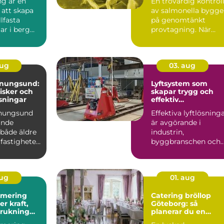
ng är en
En trovärdig kontrol
 att skapa
av salmonella bygge
llfasta
på genomtänkt
ar i berg
provtagning. När
Tekniken
prover tas på rätt sät
i...
aug
03. aug
enungsund:
Lyftsystem som
risker och
skapar trygg och
sningar
effektiv
tunghantering
enungsund
Effektiva lyftlösning
ande
är avgörande i
 både äldre
industrin,
fastigheter,
byggbranschen och
vid större
infrastrukturprojekt...
aug
01. aug
imering
Catering bröllop
Göteborg: så
brukning
planerar du en
re körning
minnesvärd