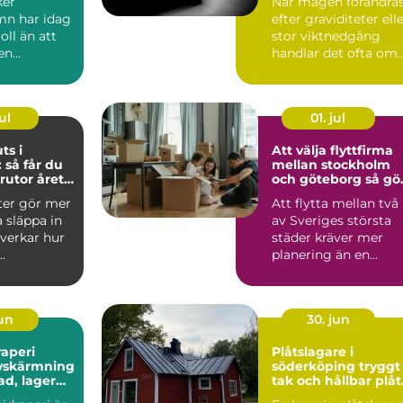
ker
När magen förändra
n har idag
efter graviditeter ell
oll än att
stor viktnedgång
en
handlar det ofta om
re eller
mer än bara några ...
n...
ul
01. jul
ts i
Att välja flyttfirma
 så får du
mellan stockholm
rutor året
och göteborg så gör
du en trygg och
ter gör mer
Att flytta mellan två
smart flytt
a släppa in
av Sveriges största
åverkar hur
städer kräver mer
.
planering än en
vanlig flytt runt
hörnet...
jun
30. jun
raperi
Plåtslagare i
avskärmning
söderköping tryggt
ad, lager
tak och hållbar plåt
runt hela huset