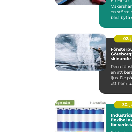
En Elektri
Oskarsham
en större r
bara byta 
strömbryta
sätta upp e
02. j
Fönsterpu
Göteborg:
skinande 
runt
Rena föns
än att bar
ljus. De p
ett hem u..
30. 
Industrid
flexibel 
för verkst
och gård