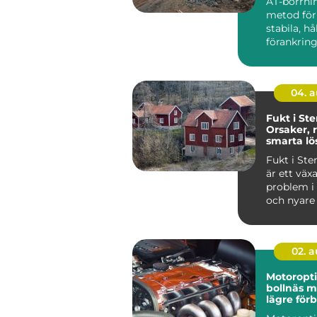
AT-borrni
metod för
stabila, hå
förankring
och jord. 
anvä...
04. 
Fukt i St
Orsaker, 
smarta lö
Fukt i St
är ett väx
problem i
och nyare 
i...
02. 
Motoropt
bollnäs mer kraft,
lägre för
och sköna