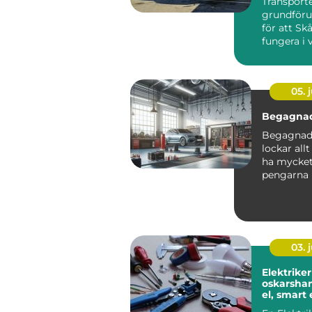
Transporte
grundföru
för att Sk
fungera i v
05. j
Begagnad
Begagnade
lockar allt
ha mycket 
pengarna 
kompromis
03. j
Elektriker
oskarshamn t
el, smart
hållbara v