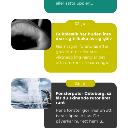
eller sätta upp en...
02. jul
Bukplastik när huden inte
drar sig tillbaka av sig själv
När magen förändras efter
graviditeter eller stor
viktnedgång handlar det
ofta om mer än bara några ...
02. jul
Fönsterputs i Göteborg: så
får du skinande rutor året
runt
Rena fönster gör mer än att
bara släppa in ljus. De
påverkar hur ett hem u...