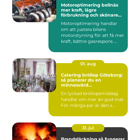
Motoroptimering bollnäs
mer kraft, lägre
förbrukning och skönare
körning
Motoroptimering handlar
om att justera bilens
motorstyrning för att få mer
kraft, bättre gasrespons ...
01. aug
Catering bröllop Göteborg:
så planerar du en
minnesvärd
bröllopsmiddag
En lyckad bröllopsmiddag
handlar om mer än god mat.
För många par är den s...
31. jul
Brandsläckning så fungerar