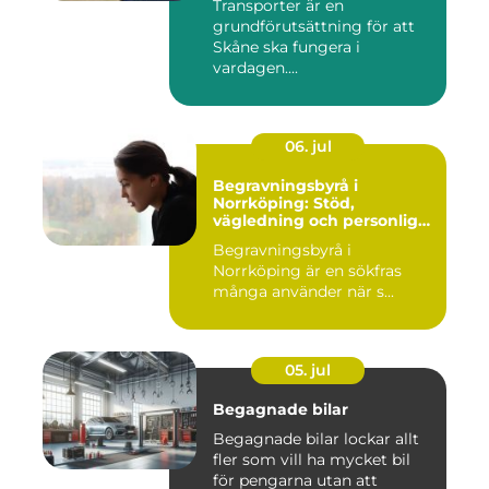
Transporter är en
grundförutsättning för att
Skåne ska fungera i
vardagen....
06. jul
Begravningsbyrå i
Norrköping: Stöd,
vägledning och personliga
avsked
Begravningsbyrå i
Norrköping är en sökfras
många använder när s...
05. jul
Begagnade bilar
Begagnade bilar lockar allt
fler som vill ha mycket bil
för pengarna utan att