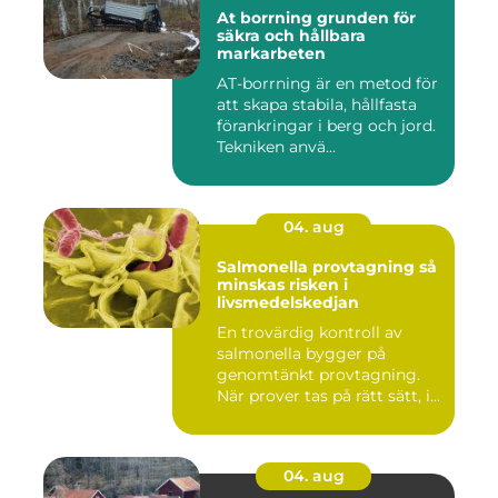
At borrning grunden för
säkra och hållbara
markarbeten
AT-borrning är en metod för
att skapa stabila, hållfasta
förankringar i berg och jord.
Tekniken anvä...
04. aug
Salmonella provtagning så
minskas risken i
livsmedelskedjan
En trovärdig kontroll av
salmonella bygger på
genomtänkt provtagning.
När prover tas på rätt sätt, i...
04. aug