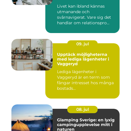
Livet kan ibland kännas
utmanande och
svårnavigerat. Vare sig det
handlar om relationspro...
09. jul
Upptäck möjligheterna
med lediga lägenheter i
Vaggeryd
Lediga lägenheter i
Vaggeryd är en term som
fångar intresset hos många
bostads...
08. jul
Glamping Sverige: en lyxig
campingupplevelse mitt i
naturen