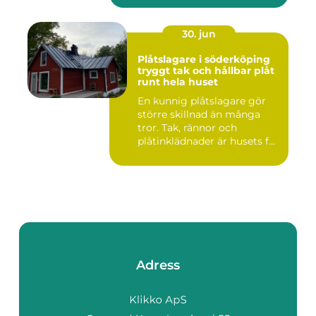
30. jun
Plåtslagare i söderköping
tryggt tak och hållbar plåt
runt hela huset
En kunnig plåtslagare gör
större skillnad än många
tror. Tak, rännor och
plåtinklädnader är husets f...
Adress