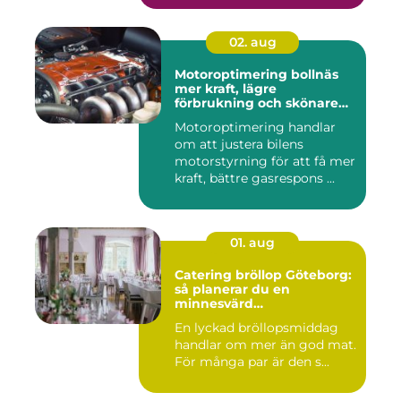
02. aug
Motoroptimering bollnäs
mer kraft, lägre
förbrukning och skönare
körning
Motoroptimering handlar
om att justera bilens
motorstyrning för att få mer
kraft, bättre gasrespons ...
01. aug
Catering bröllop Göteborg:
så planerar du en
minnesvärd
bröllopsmiddag
En lyckad bröllopsmiddag
handlar om mer än god mat.
För många par är den s...