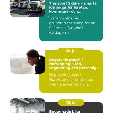
Transport Skåne – smarta
lösningar för företag,
kommuner och
privatpersoner
Transporter är en
grundförutsättning för att
Skåne ska fungera i
vardagen....
06. jul
Begravningsbyrå i
Norrköping: Stöd,
vägledning och personliga
avsked
Begravningsbyrå i
Norrköping är en sökfras
många använder när s...
05. jul
Begagnade bilar