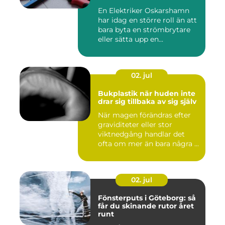
En Elektriker Oskarshamn
har idag en större roll än att
bara byta en strömbrytare
eller sätta upp en...
02. jul
Bukplastik när huden inte
drar sig tillbaka av sig själv
När magen förändras efter
graviditeter eller stor
viktnedgång handlar det
ofta om mer än bara några ...
02. jul
Fönsterputs i Göteborg: så
får du skinande rutor året
runt