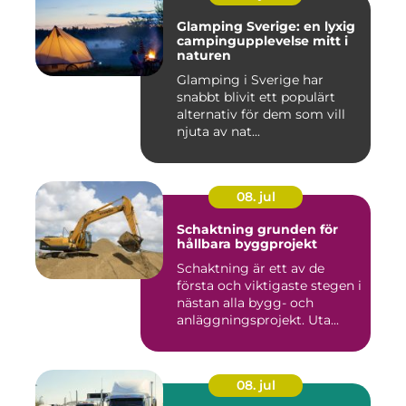
Glamping Sverige: en lyxig
campingupplevelse mitt i
naturen
Glamping i Sverige har
snabbt blivit ett populärt
alternativ för dem som vill
njuta av nat...
08. jul
Schaktning grunden för
hållbara byggprojekt
Schaktning är ett av de
första och viktigaste stegen i
nästan alla bygg- och
anläggningsprojekt. Uta...
08. jul