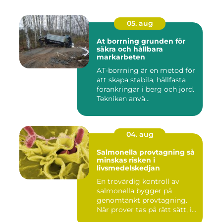
05. aug
At borrning grunden för
säkra och hållbara
markarbeten
AT-borrning är en metod för
att skapa stabila, hållfasta
förankringar i berg och jord.
Tekniken anvä...
04. aug
Salmonella provtagning så
minskas risken i
livsmedelskedjan
En trovärdig kontroll av
salmonella bygger på
genomtänkt provtagning.
När prover tas på rätt sätt, i...