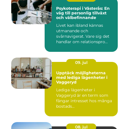
Psykoterapi i Västerås: En
väg till personlig tillväxt
och välbefinnande
Livet kan ibland kännas
utmanande och
svårnavigerat. Vare sig det
handlar om relationspro...
09. jul
Upptäck möjligheterna
med lediga lägenheter i
Vaggeryd
Lediga lägenheter i
Vaggeryd är en term som
fångar intresset hos många
bostads...
08. jul