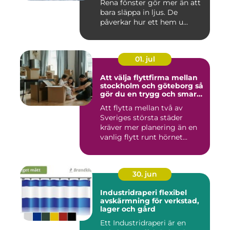
Rena fönster gör mer än att
bara släppa in ljus. De
påverkar hur ett hem u...
01. jul
Att välja flyttfirma mellan
stockholm och göteborg så
gör du en trygg och smart
flytt
Att flytta mellan två av
Sveriges största städer
kräver mer planering än en
vanlig flytt runt hörnet...
30. jun
Industridraperi flexibel
avskärmning för verkstad,
lager och gård
Ett Industridraperi är en