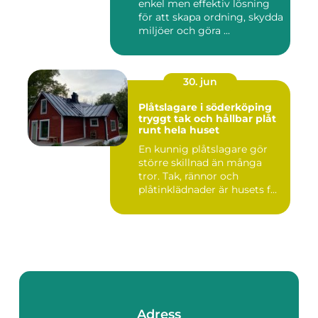
enkel men effektiv lösning
för att skapa ordning, skydda
miljöer och göra ...
30. jun
Plåtslagare i söderköping
tryggt tak och hållbar plåt
runt hela huset
En kunnig plåtslagare gör
större skillnad än många
tror. Tak, rännor och
plåtinklädnader är husets f...
Adress