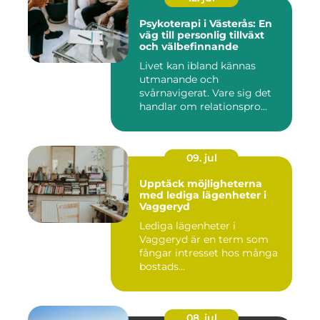
Psykoterapi i Västerås: En
väg till personlig tillväxt
och välbefinnande
Livet kan ibland kännas
utmanande och
svårnavigerat. Vare sig det
handlar om relationspro...
09. jul
Upptäck möjligheterna
med lediga lägenheter i
Vaggeryd
Lediga lägenheter i
Vaggeryd är en term som
fångar intresset hos många
bostads...
08. jul