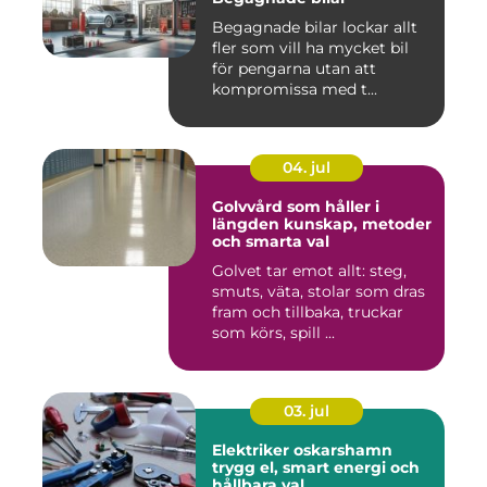
Begagnade bilar lockar allt
fler som vill ha mycket bil
för pengarna utan att
kompromissa med t...
04. jul
Golvvård som håller i
längden kunskap, metoder
och smarta val
Golvet tar emot allt: steg,
smuts, väta, stolar som dras
fram och tillbaka, truckar
som körs, spill ...
03. jul
Elektriker oskarshamn
trygg el, smart energi och
hållbara val