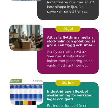
Rena fönster gör mer än att
bara släppa in ljus. De
påverkar hur ett hem u...
01. jul
Att välja flyttfirma mellan
stockholm och göteborg så
gör du en trygg och smart
flytt
Att flytta mellan två av
Sveriges största städer
kräver mer planering än en
vanlig flytt runt hörnet...
30. jun
Industridraperi flexibel
avskärmning för verkstad,
lager och gård
Ett Industridraperi är en