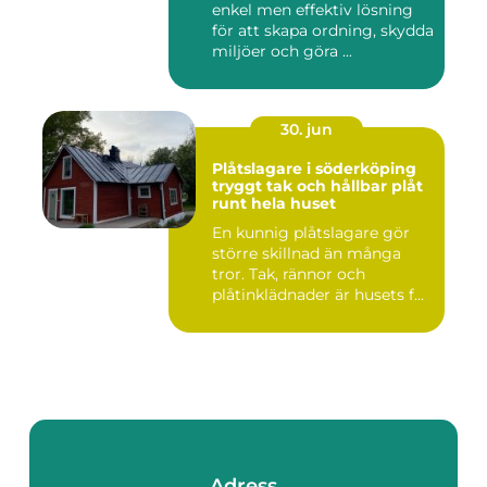
enkel men effektiv lösning
för att skapa ordning, skydda
miljöer och göra ...
30. jun
Plåtslagare i söderköping
tryggt tak och hållbar plåt
runt hela huset
En kunnig plåtslagare gör
större skillnad än många
tror. Tak, rännor och
plåtinklädnader är husets f...
Adress