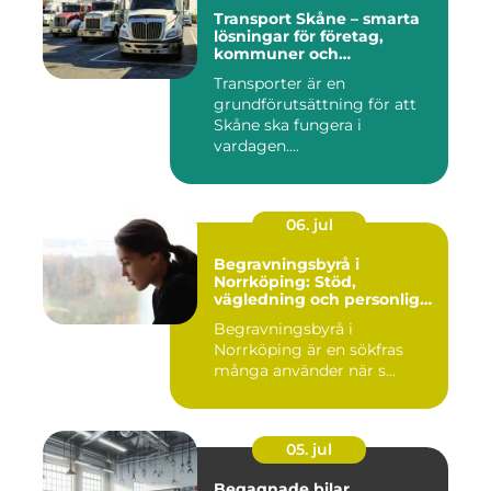
Transport Skåne – smarta
lösningar för företag,
kommuner och
privatpersoner
Transporter är en
grundförutsättning för att
Skåne ska fungera i
vardagen....
06. jul
Begravningsbyrå i
Norrköping: Stöd,
vägledning och personliga
avsked
Begravningsbyrå i
Norrköping är en sökfras
många använder när s...
05. jul
Begagnade bilar