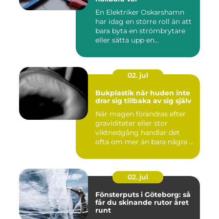
En Elektriker Oskarshamn
har idag en större roll än att
bara byta en strömbrytare
eller sätta upp en...
02. jul
Bukplastik när huden inte
drar sig tillbaka av sig själv
När magen förändras efter
graviditeter eller stor
viktnedgång handlar det
ofta om mer än bara några ...
02. jul
Fönsterputs i Göteborg: så
får du skinande rutor året
runt