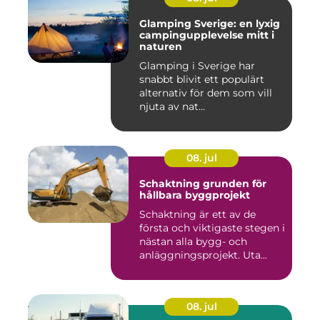
Glamping Sverige: en lyxig
campingupplevelse mitt i
naturen
Glamping i Sverige har
snabbt blivit ett populärt
alternativ för dem som vill
njuta av nat...
08. jul
Schaktning grunden för
hållbara byggprojekt
Schaktning är ett av de
första och viktigaste stegen i
nästan alla bygg- och
anläggningsprojekt. Uta...
08. jul