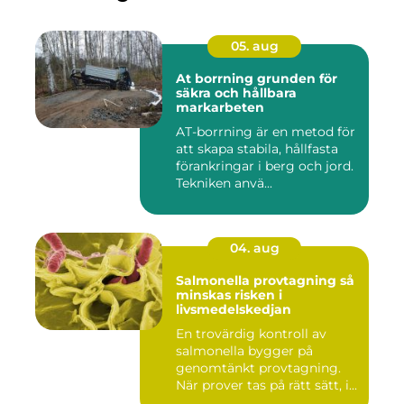
05. aug
At borrning grunden för
säkra och hållbara
markarbeten
AT-borrning är en metod för
att skapa stabila, hållfasta
förankringar i berg och jord.
Tekniken anvä...
04. aug
Salmonella provtagning så
minskas risken i
livsmedelskedjan
En trovärdig kontroll av
salmonella bygger på
genomtänkt provtagning.
När prover tas på rätt sätt, i...