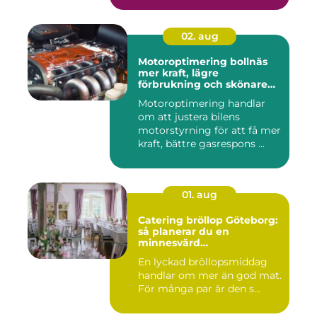
02. aug
Motoroptimering bollnäs
mer kraft, lägre
förbrukning och skönare
körning
Motoroptimering handlar
om att justera bilens
motorstyrning för att få mer
kraft, bättre gasrespons ...
01. aug
Catering bröllop Göteborg:
så planerar du en
minnesvärd
bröllopsmiddag
En lyckad bröllopsmiddag
handlar om mer än god mat.
För många par är den s...