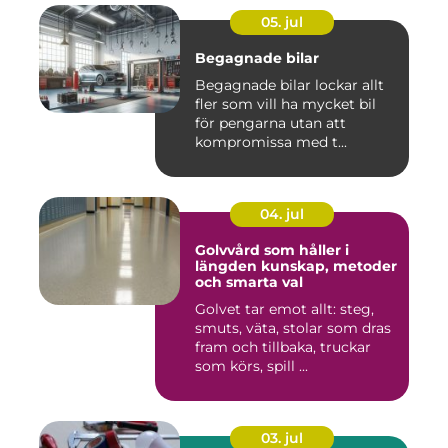
05. jul
Begagnade bilar
Begagnade bilar lockar allt
fler som vill ha mycket bil
för pengarna utan att
kompromissa med t...
04. jul
Golvvård som håller i
längden kunskap, metoder
och smarta val
Golvet tar emot allt: steg,
smuts, väta, stolar som dras
fram och tillbaka, truckar
som körs, spill ...
03. jul