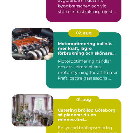
avgörande i industrin,
byggbranschen och vid
större infrastrukturprojekt....
02. aug
Motoroptimering bollnäs
mer kraft, lägre
förbrukning och skönare
körning
Motoroptimering handlar
om att justera bilens
motorstyrning för att få mer
kraft, bättre gasrespons ...
01. aug
Catering bröllop Göteborg:
så planerar du en
minnesvärd
bröllopsmiddag
En lyckad bröllopsmiddag