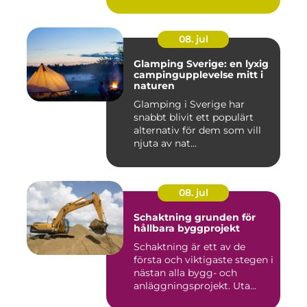
08. jul
Glamping Sverige: en lyxig
campingupplevelse mitt i
naturen
Glamping i Sverige har
snabbt blivit ett populärt
alternativ för dem som vill
njuta av nat...
08. jul
Schaktning grunden för
hållbara byggprojekt
Schaktning är ett av de
första och viktigaste stegen i
nästan alla bygg- och
anläggningsprojekt. Uta...