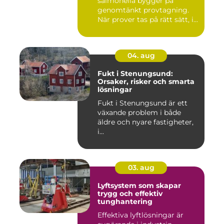
salmonella bygger på
genomtänkt provtagning.
När prover tas på rätt sätt, i...
04. aug
Fukt i Stenungsund:
Orsaker, risker och smarta
lösningar
Fukt i Stenungsund är ett
växande problem i både
äldre och nyare fastigheter,
i...
03. aug
Lyftsystem som skapar
trygg och effektiv
tunghantering
Effektiva lyftlösningar är