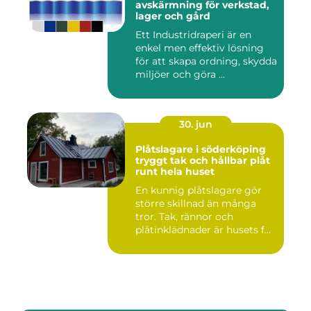
avskärmning för verkstad,
lager och gård
Ett Industridraperi är en
enkel men effektiv lösning
för att skapa ordning, skydda
miljöer och göra ...
30. jun
Plåtslagare i söderköping
tryggt tak och hållbar plåt
runt hela huset
En kunnig plåtslagare gör
större skillnad än många
tror. Tak, rännor och
plåtinklädnader är husets f...