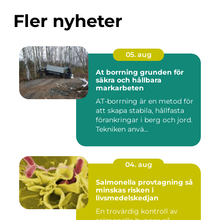
Fler nyheter
05. aug
At borrning grunden för
säkra och hållbara
markarbeten
AT-borrning är en metod för
att skapa stabila, hållfasta
förankringar i berg och jord.
Tekniken anvä...
04. aug
Salmonella provtagning så
minskas risken i
livsmedelskedjan
En trovärdig kontroll av