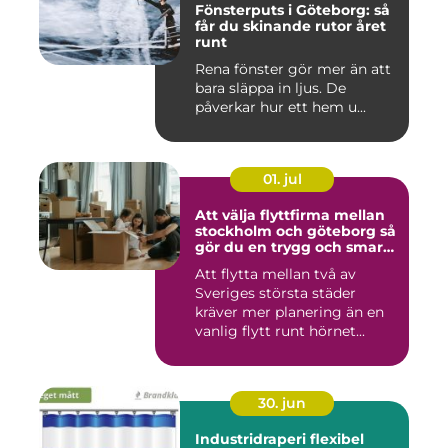
Fönsterputs i Göteborg: så
får du skinande rutor året
runt
Rena fönster gör mer än att
bara släppa in ljus. De
påverkar hur ett hem u...
01. jul
Att välja flyttfirma mellan
stockholm och göteborg så
gör du en trygg och smart
flytt
Att flytta mellan två av
Sveriges största städer
kräver mer planering än en
vanlig flytt runt hörnet...
30. jun
Industridraperi flexibel