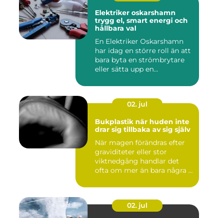
Elektriker oskarshamn
trygg el, smart energi och
hållbara val
En Elektriker Oskarshamn
har idag en större roll än att
bara byta en strömbrytare
eller sätta upp en...
02. jul
Bukplastik när huden inte
drar sig tillbaka av sig själv
När magen förändras efter
graviditeter eller stor
viktnedgång handlar det
ofta om mer än bara några ...
02. jul