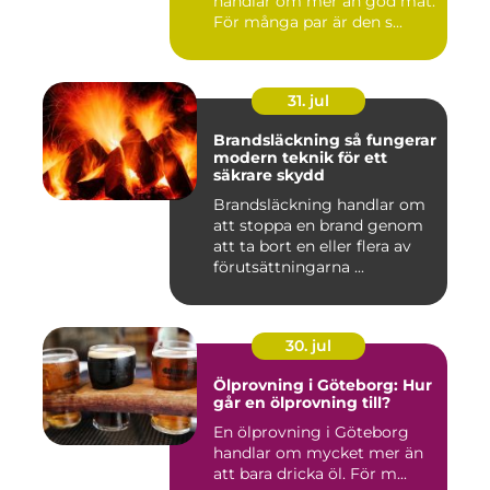
handlar om mer än god mat.
För många par är den s...
31. jul
Brandsläckning så fungerar
modern teknik för ett
säkrare skydd
Brandsläckning handlar om
att stoppa en brand genom
att ta bort en eller flera av
förutsättningarna ...
30. jul
Ölprovning i Göteborg: Hur
går en ölprovning till?
En ölprovning i Göteborg
handlar om mycket mer än
att bara dricka öl. För m...