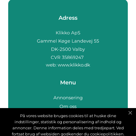
Adress
web:
www.klikko.dk
Menu
Annonsering
Om oss
Cookies
På vores website bruges cookies til at huske dine
indstillinger, statistik og personalisering af indhold og
Kontakta oss
annoncer. Denne information deles med tredjepart. Ved
Sitemap
fortsat brug af websiden godkender du cookiepolitikken.