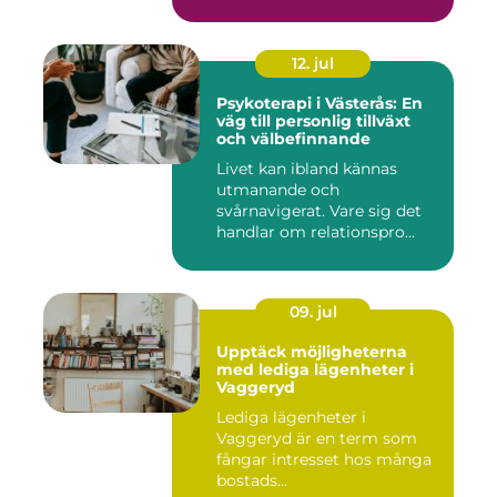
12. jul
Psykoterapi i Västerås: En
väg till personlig tillväxt
och välbefinnande
Livet kan ibland kännas
utmanande och
svårnavigerat. Vare sig det
handlar om relationspro...
09. jul
Upptäck möjligheterna
med lediga lägenheter i
Vaggeryd
Lediga lägenheter i
Vaggeryd är en term som
fångar intresset hos många
bostads...