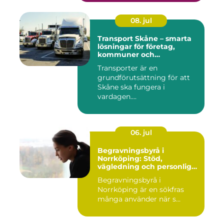
08. jul
Transport Skåne – smarta
lösningar för företag,
kommuner och
privatpersoner
Transporter är en
grundförutsättning för att
Skåne ska fungera i
vardagen....
06. jul
Begravningsbyrå i
Norrköping: Stöd,
vägledning och personliga
avsked
Begravningsbyrå i
Norrköping är en sökfras
många använder när s...