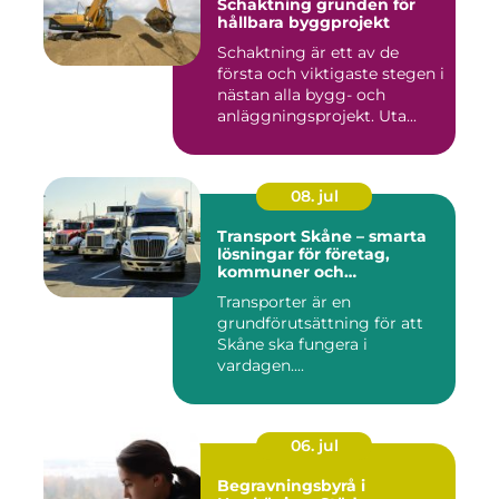
Schaktning grunden för
hållbara byggprojekt
Schaktning är ett av de
första och viktigaste stegen i
nästan alla bygg- och
anläggningsprojekt. Uta...
08. jul
Transport Skåne – smarta
lösningar för företag,
kommuner och
privatpersoner
Transporter är en
grundförutsättning för att
Skåne ska fungera i
vardagen....
06. jul
Begravningsbyrå i