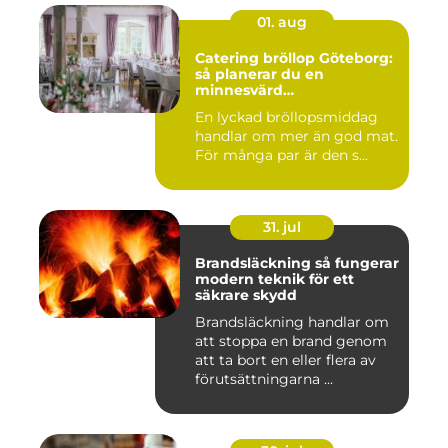
01. aug
Catering bröllop Göteborg:
så planerar du en
minnesvärd
bröllopsmiddag
En lyckad bröllopsmiddag
handlar om mer än god mat.
För många par är den s...
31. jul
Brandsläckning så fungerar
modern teknik för ett
säkrare skydd
Brandsläckning handlar om
att stoppa en brand genom
att ta bort en eller flera av
förutsättningarna ...