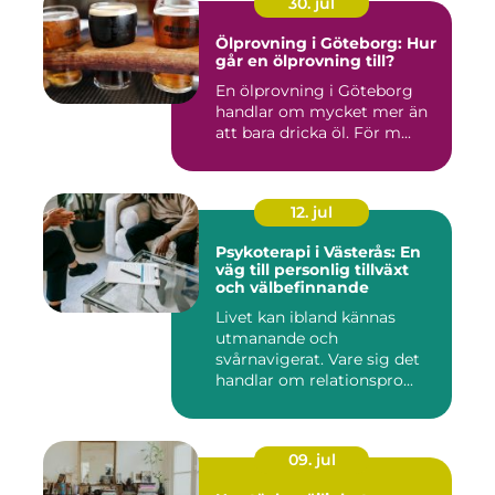
30. jul
Ölprovning i Göteborg: Hur
går en ölprovning till?
En ölprovning i Göteborg
handlar om mycket mer än
att bara dricka öl. För m...
12. jul
Psykoterapi i Västerås: En
väg till personlig tillväxt
och välbefinnande
Livet kan ibland kännas
utmanande och
svårnavigerat. Vare sig det
handlar om relationspro...
09. jul