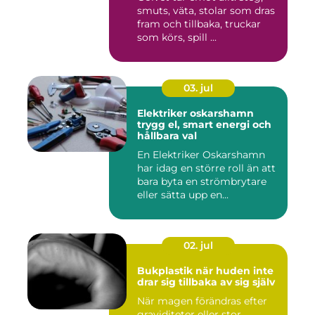
smuts, väta, stolar som dras
fram och tillbaka, truckar
som körs, spill ...
03. jul
Elektriker oskarshamn
trygg el, smart energi och
hållbara val
En Elektriker Oskarshamn
har idag en större roll än att
bara byta en strömbrytare
eller sätta upp en...
02. jul
Bukplastik när huden inte
drar sig tillbaka av sig själv
När magen förändras efter
graviditeter eller stor