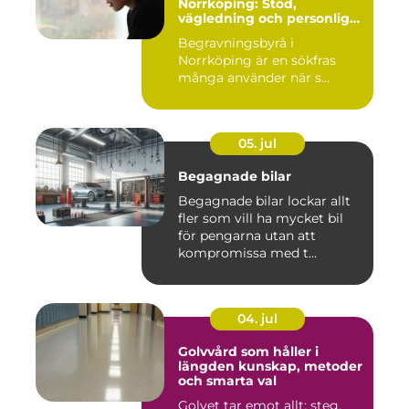
Norrköping: Stöd,
vägledning och personliga
avsked
Begravningsbyrå i
Norrköping är en sökfras
många använder när s...
05. jul
Begagnade bilar
Begagnade bilar lockar allt
fler som vill ha mycket bil
för pengarna utan att
kompromissa med t...
04. jul
Golvvård som håller i
längden kunskap, metoder
och smarta val
Golvet tar emot allt: steg,