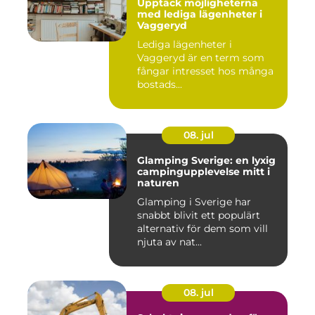
Upptäck möjligheterna
med lediga lägenheter i
Vaggeryd
Lediga lägenheter i
Vaggeryd är en term som
fångar intresset hos många
bostads...
08. jul
Glamping Sverige: en lyxig
campingupplevelse mitt i
naturen
Glamping i Sverige har
snabbt blivit ett populärt
alternativ för dem som vill
njuta av nat...
08. jul