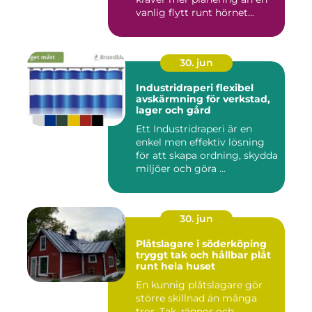
vanlig flytt runt hörnet...
30. jun
Industridraperi flexibel
avskärmning för verkstad,
lager och gård
Ett Industridraperi är en
enkel men effektiv lösning
för att skapa ordning, skydda
miljöer och göra ...
30. jun
Plåtslagare i söderköping
tryggt tak och hållbar plåt
runt hela huset
En kunnig plåtslagare gör
större skillnad än många
tror. Tak, rännor och