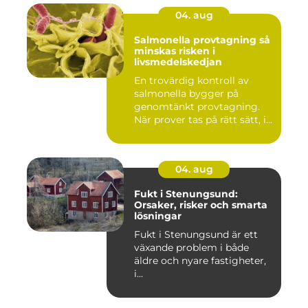
04. aug
Salmonella provtagning så
minskas risken i
livsmedelskedjan
En trovärdig kontroll av
salmonella bygger på
genomtänkt provtagning.
När prover tas på rätt sätt, i...
04. aug
Fukt i Stenungsund:
Orsaker, risker och smarta
lösningar
Fukt i Stenungsund är ett
växande problem i både
äldre och nyare fastigheter,
i...