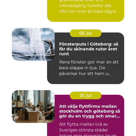
viktnedgång handlar det
ofta om mer än bara några ...
02. jul
Fönsterputs i Göteborg: så
får du skinande rutor året
runt
Rena fönster gör mer än att
bara släppa in ljus. De
påverkar hur ett hem u...
01. jul
Att välja flyttfirma mellan
stockholm och göteborg så
gör du en trygg och smart
flytt
Att flytta mellan två av
Sveriges största städer
kräver mer planering än en