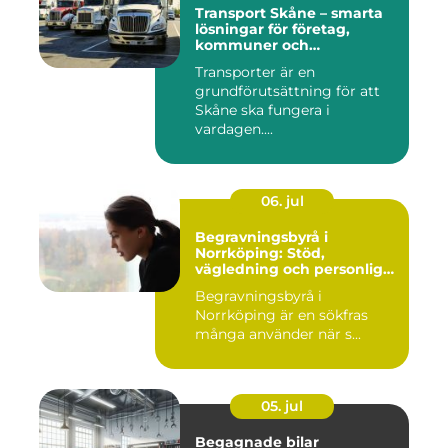
Transport Skåne – smarta
lösningar för företag,
kommuner och
privatpersoner
Transporter är en
grundförutsättning för att
Skåne ska fungera i
vardagen....
06. jul
Begravningsbyrå i
Norrköping: Stöd,
vägledning och personliga
avsked
Begravningsbyrå i
Norrköping är en sökfras
många använder när s...
05. jul
Begagnade bilar