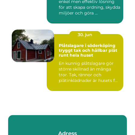
enkel men effektiv lösning
för att skapa ordning, skydda
miljöer och göra ...
30. jun
Plåtslagare i söderköping
tryggt tak och hållbar plåt
runt hela huset
En kunnig plåtslagare gör
större skillnad än många
tror. Tak, rännor och
plåtinklädnader är husets f...
Adress