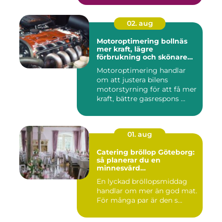
02. aug
Motoroptimering bollnäs
mer kraft, lägre
förbrukning och skönare
körning
Motoroptimering handlar
om att justera bilens
motorstyrning för att få mer
kraft, bättre gasrespons ...
01. aug
Catering bröllop Göteborg:
så planerar du en
minnesvärd
bröllopsmiddag
En lyckad bröllopsmiddag
handlar om mer än god mat.
För många par är den s...