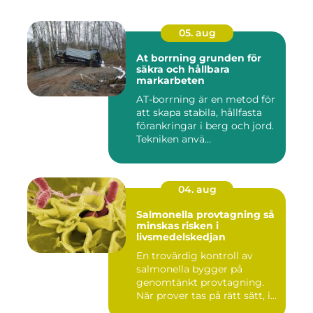
05. aug
At borrning grunden för
säkra och hållbara
markarbeten
AT-borrning är en metod för
att skapa stabila, hållfasta
förankringar i berg och jord.
Tekniken anvä...
04. aug
Salmonella provtagning så
minskas risken i
livsmedelskedjan
En trovärdig kontroll av
salmonella bygger på
genomtänkt provtagning.
När prover tas på rätt sätt, i...