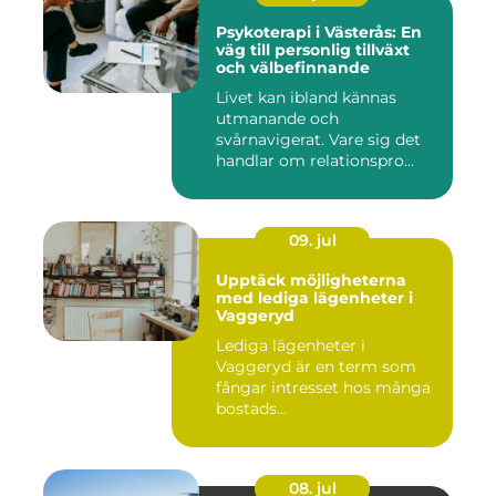
Psykoterapi i Västerås: En
väg till personlig tillväxt
och välbefinnande
Livet kan ibland kännas
utmanande och
svårnavigerat. Vare sig det
handlar om relationspro...
09. jul
Upptäck möjligheterna
med lediga lägenheter i
Vaggeryd
Lediga lägenheter i
Vaggeryd är en term som
fångar intresset hos många
bostads...
08. jul