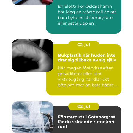
En Elektriker Oskarshamn
har idag en större roll än att
bara byta en strömbrytare
eller sätta upp en...
02. jul
Bukplastik när huden inte
drar sig tillbaka av sig själv
När magen förändras efter
graviditeter eller stor
viktnedgång handlar det
ofta om mer än bara några ...
02. jul
Fönsterputs i Göteborg: så
får du skinande rutor året
runt