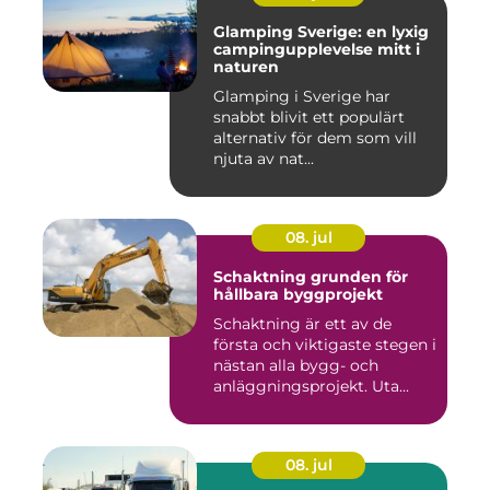
Glamping Sverige: en lyxig
campingupplevelse mitt i
naturen
Glamping i Sverige har
snabbt blivit ett populärt
alternativ för dem som vill
njuta av nat...
08. jul
Schaktning grunden för
hållbara byggprojekt
Schaktning är ett av de
första och viktigaste stegen i
nästan alla bygg- och
anläggningsprojekt. Uta...
08. jul