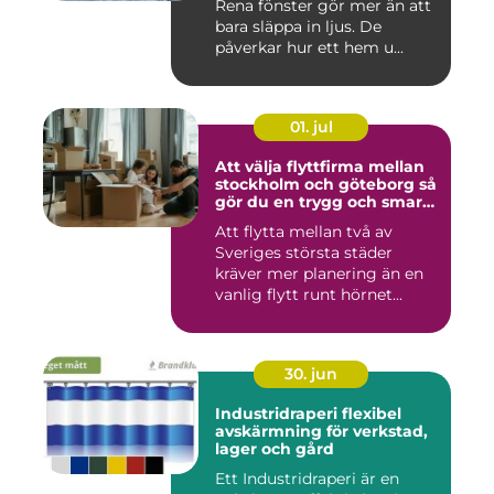
Rena fönster gör mer än att
bara släppa in ljus. De
påverkar hur ett hem u...
01. jul
Att välja flyttfirma mellan
stockholm och göteborg så
gör du en trygg och smart
flytt
Att flytta mellan två av
Sveriges största städer
kräver mer planering än en
vanlig flytt runt hörnet...
30. jun
Industridraperi flexibel
avskärmning för verkstad,
lager och gård
Ett Industridraperi är en