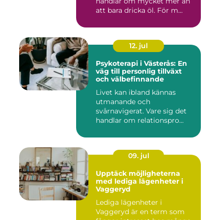
handlar om mycket mer än
att bara dricka öl. För m...
12. jul
Psykoterapi i Västerås: En
väg till personlig tillväxt
och välbefinnande
Livet kan ibland kännas
utmanande och
svårnavigerat. Vare sig det
handlar om relationspro...
09. jul
Upptäck möjligheterna
med lediga lägenheter i
Vaggeryd
Lediga lägenheter i
Vaggeryd är en term som