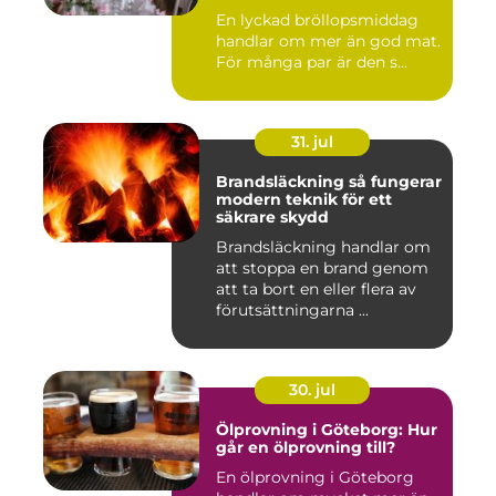
bröllopsmiddag
En lyckad bröllopsmiddag
handlar om mer än god mat.
För många par är den s...
31. jul
Brandsläckning så fungerar
modern teknik för ett
säkrare skydd
Brandsläckning handlar om
att stoppa en brand genom
att ta bort en eller flera av
förutsättningarna ...
30. jul
Ölprovning i Göteborg: Hur
går en ölprovning till?
En ölprovning i Göteborg