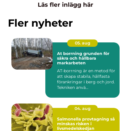
Läs fler inlägg här
Fler nyheter
05. aug
At borrning grunden för
säkra och hållbara
markarbeten
AT-borrning är en metod för
att skapa stabila, hållfasta
förankringar i berg och jord.
Tekniken anvä...
04. aug
Salmonella provtagning så
minskas risken i
livsmedelskedjan