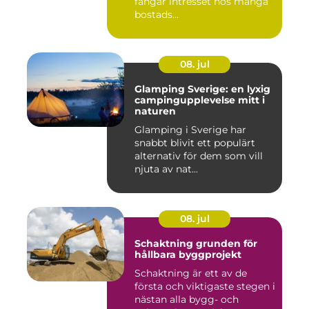
fångar intresset hos många
bostads...
08. jul
Glamping Sverige: en lyxig
campingupplevelse mitt i
naturen
Glamping i Sverige har
snabbt blivit ett populärt
alternativ för dem som vill
njuta av nat...
08. jul
Schaktning grunden för
hållbara byggprojekt
Schaktning är ett av de
första och viktigaste stegen i
nästan alla bygg- och