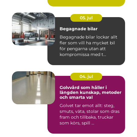
05. jul
Begagnade bilar
Begagnade bilar lockar allt
fler som vill ha mycket bil
för pengarna utan att
kompromissa med t...
04. jul
Golvvård som håller i
längden kunskap, metoder
och smarta val
Golvet tar emot allt: steg,
smuts, väta, stolar som dras
fram och tillbaka, truckar
som körs, spill ...