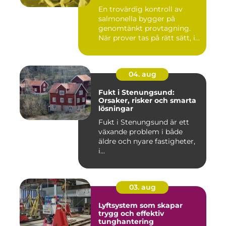
En trovärdig kontroll av
salmonella bygger på
genomtänkt provtagning.
När prover tas på rätt sätt, i...
04. aug
Fukt i Stenungsund:
Orsaker, risker och smarta
lösningar
Fukt i Stenungsund är ett
växande problem i både
äldre och nyare fastigheter,
i...
03. aug
Lyftsystem som skapar
trygg och effektiv
tunghantering