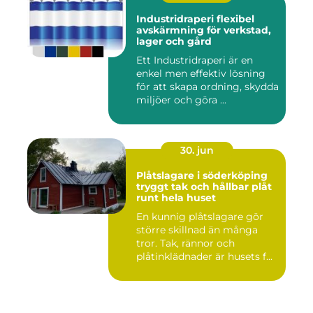
Industridraperi flexibel
avskärmning för verkstad,
lager och gård
Ett Industridraperi är en
enkel men effektiv lösning
för att skapa ordning, skydda
miljöer och göra ...
30. jun
Plåtslagare i söderköping
tryggt tak och hållbar plåt
runt hela huset
En kunnig plåtslagare gör
större skillnad än många
tror. Tak, rännor och
plåtinklädnader är husets f...