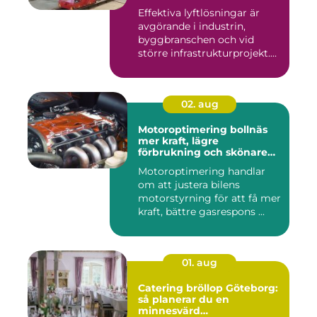
Effektiva lyftlösningar är
avgörande i industrin,
byggbranschen och vid
större infrastrukturprojekt....
02. aug
Motoroptimering bollnäs
mer kraft, lägre
förbrukning och skönare
körning
Motoroptimering handlar
om att justera bilens
motorstyrning för att få mer
kraft, bättre gasrespons ...
01. aug
Catering bröllop Göteborg:
så planerar du en
minnesvärd