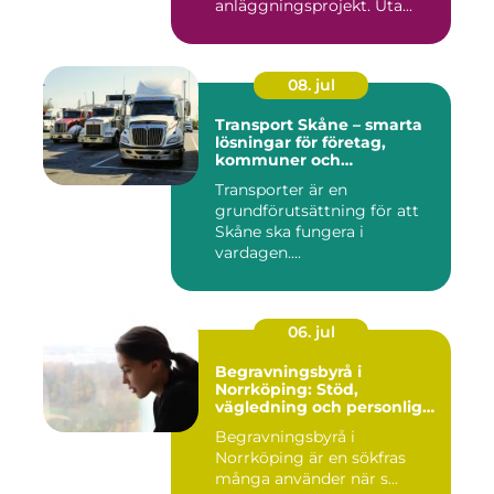
anläggningsprojekt. Uta...
08. jul
Transport Skåne – smarta
lösningar för företag,
kommuner och
privatpersoner
Transporter är en
grundförutsättning för att
Skåne ska fungera i
vardagen....
06. jul
Begravningsbyrå i
Norrköping: Stöd,
vägledning och personliga
avsked
Begravningsbyrå i
Norrköping är en sökfras
många använder när s...