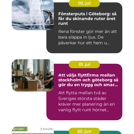
02. jul
Fönsterputs i Göteborg: så
får du skinande rutor året
runt
Rena fönster gör mer än att
bara släppa in ljus. De
påverkar hur ett hem u...
01. jul
Att välja flyttfirma mellan
stockholm och göteborg så
gör du en trygg och smart
flytt
Att flytta mellan två av
Sveriges största städer
kräver mer planering än en
vanlig flytt runt hörnet...
30. jun