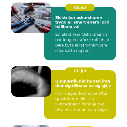
03. jul
Elektriker oskarshamn
trygg el, smart energi och
hållbara val
En Elektriker Oskarshamn
har idag en större roll än att
bara byta en strömbrytare
eller sätta upp en...
02. jul
Bukplastik när huden inte
drar sig tillbaka av sig själv
När magen förändras efter
graviditeter eller stor
viktnedgång handlar det
ofta om mer än bara några ...