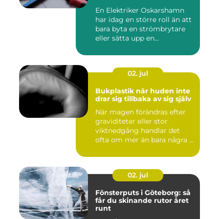
En Elektriker Oskarshamn
har idag en större roll än att
bara byta en strömbrytare
eller sätta upp en...
02. jul
Bukplastik när huden inte
drar sig tillbaka av sig själv
När magen förändras efter
graviditeter eller stor
viktnedgång handlar det
ofta om mer än bara några ...
02. jul
Fönsterputs i Göteborg: så
får du skinande rutor året
runt