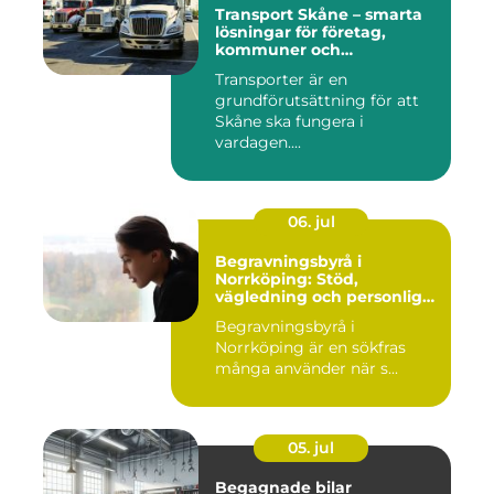
Transport Skåne – smarta
lösningar för företag,
kommuner och
privatpersoner
Transporter är en
grundförutsättning för att
Skåne ska fungera i
vardagen....
06. jul
Begravningsbyrå i
Norrköping: Stöd,
vägledning och personliga
avsked
Begravningsbyrå i
Norrköping är en sökfras
många använder när s...
05. jul
Begagnade bilar