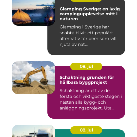
Glamping Sverige: en lyxig
campingupplevelse mitt i
naturen
Glamping i Sverige har
snabbt blivit ett populärt
alternativ för dem som vill
njuta av nat...
08. jul
Schaktning grunden för
hållbara byggprojekt
Schaktning är ett av de
första och viktigaste stegen i
nästan alla bygg- och
anläggningsprojekt. Uta...
08. jul