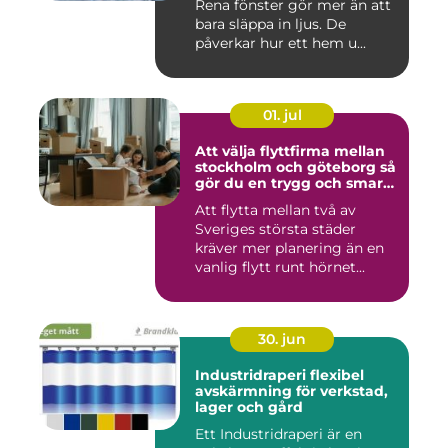
Rena fönster gör mer än att
bara släppa in ljus. De
påverkar hur ett hem u...
01. jul
Att välja flyttfirma mellan
stockholm och göteborg så
gör du en trygg och smart
flytt
Att flytta mellan två av
Sveriges största städer
kräver mer planering än en
vanlig flytt runt hörnet...
30. jun
Industridraperi flexibel
avskärmning för verkstad,
lager och gård
Ett Industridraperi är en