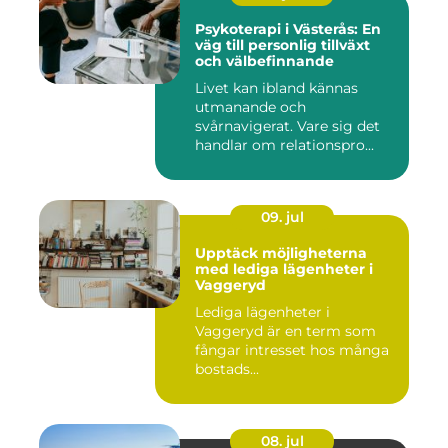
Psykoterapi i Västerås: En
väg till personlig tillväxt
och välbefinnande
Livet kan ibland kännas
utmanande och
svårnavigerat. Vare sig det
handlar om relationspro...
09. jul
Upptäck möjligheterna
med lediga lägenheter i
Vaggeryd
Lediga lägenheter i
Vaggeryd är en term som
fångar intresset hos många
bostads...
08. jul