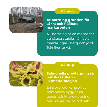
05. aug
At borrning grunden för
säkra och hållbara
markarbeten
AT-borrning är en metod för
att skapa stabila, hållfasta
förankringar i berg och jord.
Tekniken anvä...
04. aug
Salmonella provtagning så
minskas risken i
livsmedelskedjan
En trovärdig kontroll av
salmonella bygger på
genomtänkt provtagning.
När prover tas på rätt sätt, i...