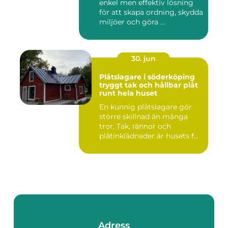
enkel men effektiv lösning
för att skapa ordning, skydda
miljöer och göra ...
30. jun
Plåtslagare i söderköping
tryggt tak och hållbar plåt
runt hela huset
En kunnig plåtslagare gör
större skillnad än många
tror. Tak, rännor och
plåtinklädnader är husets f...
Adress