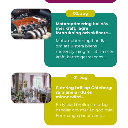
02. aug
Motoroptimering bollnäs
mer kraft, lägre
förbrukning och skönare
körning
Motoroptimering handlar
om att justera bilens
motorstyrning för att få mer
kraft, bättre gasrespons ...
01. aug
Catering bröllop Göteborg:
så planerar du en
minnesvärd
bröllopsmiddag
En lyckad bröllopsmiddag
handlar om mer än god mat.
För många par är den s...