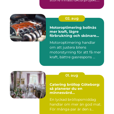
större infrastrukturprojekt....
02. aug
Motoroptimering bollnäs
mer kraft, lägre
förbrukning och skönare
körning
Motoroptimering handlar
om att justera bilens
motorstyrning för att få mer
kraft, bättre gasrespons ...
01. aug
Catering bröllop Göteborg:
så planerar du en
minnesvärd
bröllopsmiddag
En lyckad bröllopsmiddag
handlar om mer än god mat.
För många par är den s...