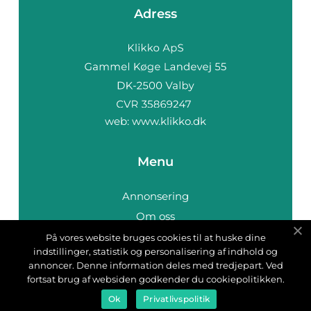
Adress
web:
www.klikko.dk
Menu
Annonsering
Om oss
Cookies
På vores website bruges cookies til at huske dine
indstillinger, statistik og personalisering af indhold og
Kontakta oss
annoncer. Denne information deles med tredjepart. Ved
Sitemap
fortsat brug af websiden godkender du cookiepolitikken.
Ok
Privatlivspolitik