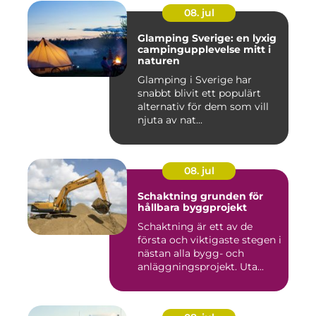
08. jul
Glamping Sverige: en lyxig
campingupplevelse mitt i
naturen
Glamping i Sverige har
snabbt blivit ett populärt
alternativ för dem som vill
njuta av nat...
08. jul
Schaktning grunden för
hållbara byggprojekt
Schaktning är ett av de
första och viktigaste stegen i
nästan alla bygg- och
anläggningsprojekt. Uta...