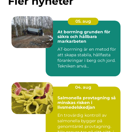
Fler nyheter
05. aug
At borrning grunden för
säkra och hållbara
markarbeten
AT-borrning är en metod för
att skapa stabila, hållfasta
förankringar i berg och jord.
Tekniken anvä...
04. aug
Salmonella provtagning så
minskas risken i
livsmedelskedjan
En trovärdig kontroll av
salmonella bygger på
genomtänkt provtagning.