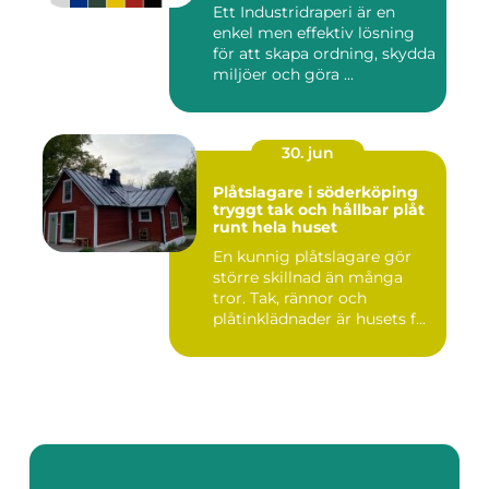
Ett Industridraperi är en
enkel men effektiv lösning
för att skapa ordning, skydda
miljöer och göra ...
30. jun
Plåtslagare i söderköping
tryggt tak och hållbar plåt
runt hela huset
En kunnig plåtslagare gör
större skillnad än många
tror. Tak, rännor och
plåtinklädnader är husets f...