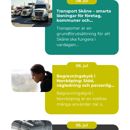
08. jul
Transport Skåne – smarta
lösningar för företag,
kommuner och
privatpersoner
Transporter är en
grundförutsättning för att
Skåne ska fungera i
vardagen....
06. jul
Begravningsbyrå i
Norrköping: Stöd,
vägledning och personliga
avsked
Begravningsbyrå i
Norrköping är en sökfras
många använder när s...
05. jul