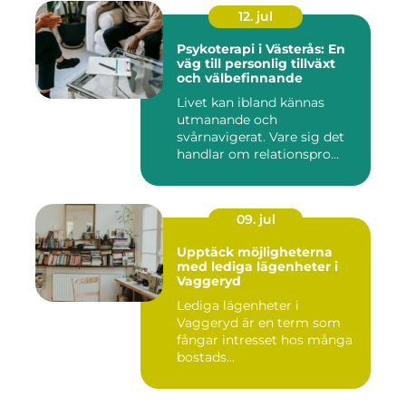
12. jul
Psykoterapi i Västerås: En
väg till personlig tillväxt
och välbefinnande
Livet kan ibland kännas
utmanande och
svårnavigerat. Vare sig det
handlar om relationspro...
09. jul
Upptäck möjligheterna
med lediga lägenheter i
Vaggeryd
Lediga lägenheter i
Vaggeryd är en term som
fångar intresset hos många
bostads...