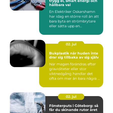
trygg el, smart energi och
hållbara val
En Elektriker Oskarshamn
har idag en större roll än att
bara byta en strömbrytare
eller sätta upp en...
02. jul
Bukplastik när huden inte
drar sig tillbaka av sig själv
När magen förändras efter
graviditeter eller stor
viktnedgång handlar det
ofta om mer än bara några ...
02. jul
Fönsterputs i Göteborg: så
får du skinande rutor året