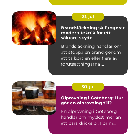
31. jul
Brandsläckning så fungerar
modern teknik för ett
säkrare skydd
Brandsläckning handlar om
att stoppa en brand genom
att ta bort en eller flera av
förutsättningarna ...
30. jul
Ölprovning i Göteborg: Hur
går en ölprovning till?
En ölprovning i Göteborg
handlar om mycket mer än
att bara dricka öl. För m...