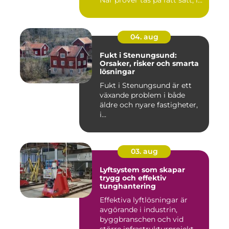
När prover tas på rätt sätt, i...
04. aug
Fukt i Stenungsund:
Orsaker, risker och smarta
lösningar
Fukt i Stenungsund är ett
växande problem i både
äldre och nyare fastigheter,
i...
03. aug
Lyftsystem som skapar
trygg och effektiv
tunghantering
Effektiva lyftlösningar är
avgörande i industrin,
byggbranschen och vid