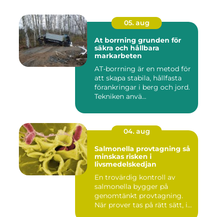
05. aug
At borrning grunden för
säkra och hållbara
markarbeten
AT-borrning är en metod för
att skapa stabila, hållfasta
förankringar i berg och jord.
Tekniken anvä...
04. aug
Salmonella provtagning så
minskas risken i
livsmedelskedjan
En trovärdig kontroll av
salmonella bygger på
genomtänkt provtagning.
När prover tas på rätt sätt, i...