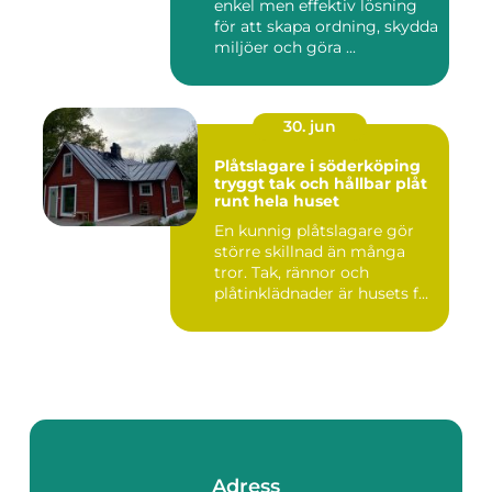
enkel men effektiv lösning
för att skapa ordning, skydda
miljöer och göra ...
30. jun
Plåtslagare i söderköping
tryggt tak och hållbar plåt
runt hela huset
En kunnig plåtslagare gör
större skillnad än många
tror. Tak, rännor och
plåtinklädnader är husets f...
Adress