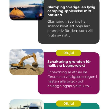
Glamping Sverige: en lyxig
campingupplevelse mitt i
naturen
Glamping i Sverige har
snabbt blivit ett populärt
alternativ för dem som vill
njuta av nat...
08. jul
Schaktning grunden för
hållbara byggprojekt
Schaktning är ett av de
första och viktigaste stegen i
nästan alla bygg- och
anläggningsprojekt. Uta...
08. jul