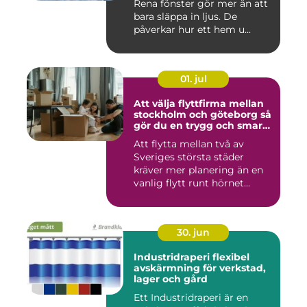
Rena fönster gör mer än att
bara släppa in ljus. De
påverkar hur ett hem u...
01. jul
Att välja flyttfirma mellan
stockholm och göteborg så
gör du en trygg och smart
flytt
Att flytta mellan två av
Sveriges största städer
kräver mer planering än en
vanlig flytt runt hörnet...
30. jun
Industridraperi flexibel
avskärmning för verkstad,
lager och gård
Ett Industridraperi är en