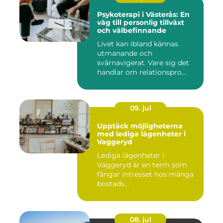
Psykoterapi i Västerås: En
väg till personlig tillväxt
och välbefinnande
Livet kan ibland kännas
utmanande och
svårnavigerat. Vare sig det
handlar om relationspro...
09. jul
Upptäck möjligheterna
med lediga lägenheter i
Vaggeryd
Lediga lägenheter i
Vaggeryd är en term som
fångar intresset hos många
bostads...
08. jul