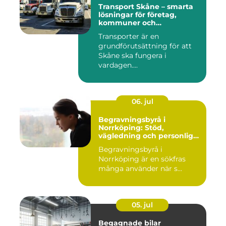
Transport Skåne – smarta
lösningar för företag,
kommuner och
privatpersoner
Transporter är en
grundförutsättning för att
Skåne ska fungera i
vardagen....
06. jul
Begravningsbyrå i
Norrköping: Stöd,
vägledning och personliga
avsked
Begravningsbyrå i
Norrköping är en sökfras
många använder när s...
05. jul
Begagnade bilar