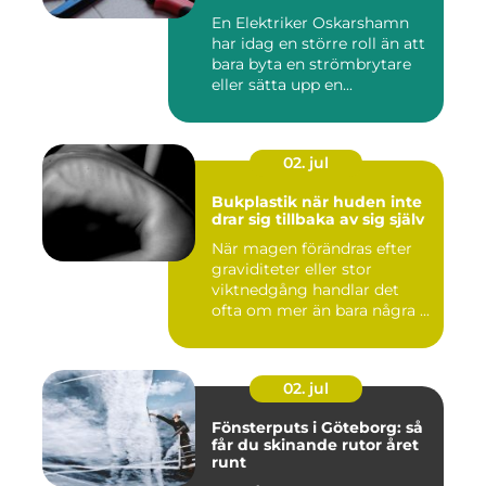
En Elektriker Oskarshamn
har idag en större roll än att
bara byta en strömbrytare
eller sätta upp en...
02. jul
Bukplastik när huden inte
drar sig tillbaka av sig själv
När magen förändras efter
graviditeter eller stor
viktnedgång handlar det
ofta om mer än bara några ...
02. jul
Fönsterputs i Göteborg: så
får du skinande rutor året
runt