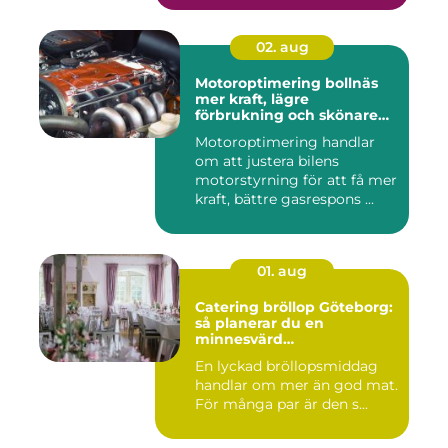
02. aug
Motoroptimering bollnäs
mer kraft, lägre
förbrukning och skönare
körning
Motoroptimering handlar
om att justera bilens
motorstyrning för att få mer
kraft, bättre gasrespons ...
01. aug
Catering bröllop Göteborg:
så planerar du en
minnesvärd
bröllopsmiddag
En lyckad bröllopsmiddag
handlar om mer än god mat.
För många par är den s...