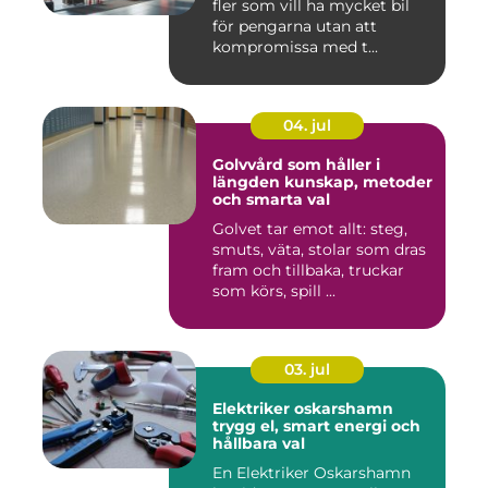
fler som vill ha mycket bil
för pengarna utan att
kompromissa med t...
04. jul
Golvvård som håller i
längden kunskap, metoder
och smarta val
Golvet tar emot allt: steg,
smuts, väta, stolar som dras
fram och tillbaka, truckar
som körs, spill ...
03. jul
Elektriker oskarshamn
trygg el, smart energi och
hållbara val
En Elektriker Oskarshamn