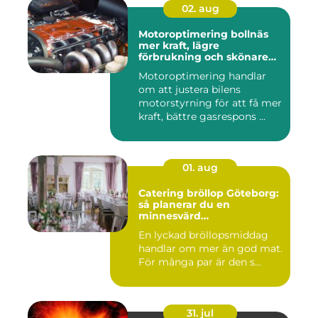
02. aug
Motoroptimering bollnäs
mer kraft, lägre
förbrukning och skönare
körning
Motoroptimering handlar
om att justera bilens
motorstyrning för att få mer
kraft, bättre gasrespons ...
01. aug
Catering bröllop Göteborg:
så planerar du en
minnesvärd
bröllopsmiddag
En lyckad bröllopsmiddag
handlar om mer än god mat.
För många par är den s...
31. jul