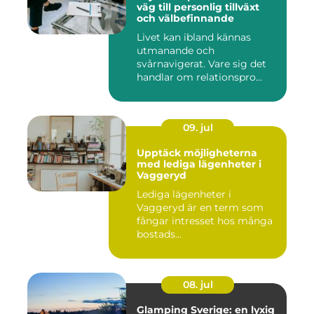
väg till personlig tillväxt
och välbefinnande
Livet kan ibland kännas
utmanande och
svårnavigerat. Vare sig det
handlar om relationspro...
09. jul
Upptäck möjligheterna
med lediga lägenheter i
Vaggeryd
Lediga lägenheter i
Vaggeryd är en term som
fångar intresset hos många
bostads...
08. jul
Glamping Sverige: en lyxig