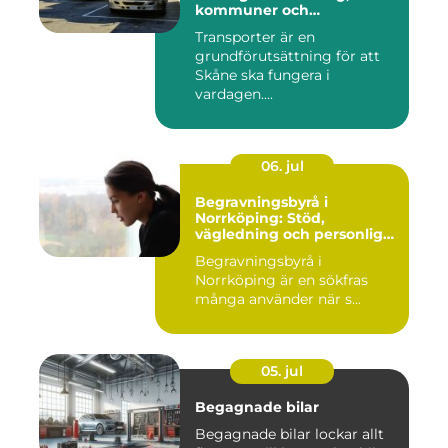
kommuner och
privatpersoner
Transporter är en
grundförutsättning för att
Skåne ska fungera i
vardagen....
06. jul
Begravningsbyrå i
Norrköping: Stöd,
vägledning och personliga
avsked
Begravningsbyrå i
Norrköping är en sökfras
många använder när s...
05. jul
Begagnade bilar
Begagnade bilar lockar allt