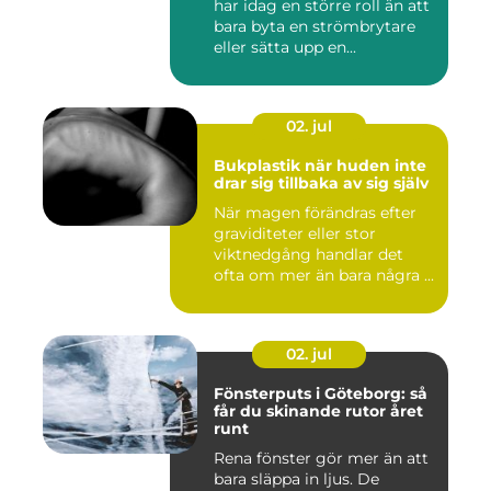
har idag en större roll än att
bara byta en strömbrytare
eller sätta upp en...
02. jul
Bukplastik när huden inte
drar sig tillbaka av sig själv
När magen förändras efter
graviditeter eller stor
viktnedgång handlar det
ofta om mer än bara några ...
02. jul
Fönsterputs i Göteborg: så
får du skinande rutor året
runt
Rena fönster gör mer än att
bara släppa in ljus. De