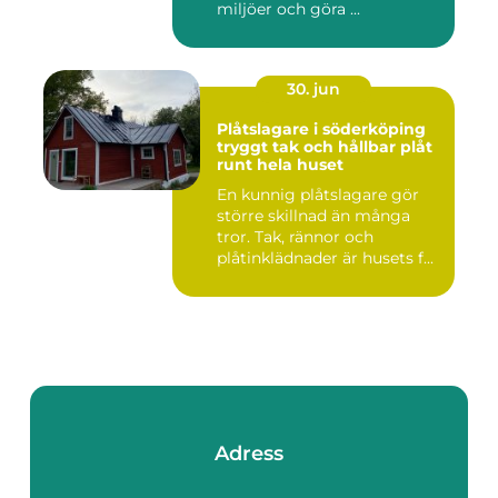
miljöer och göra ...
30. jun
Plåtslagare i söderköping
tryggt tak och hållbar plåt
runt hela huset
En kunnig plåtslagare gör
större skillnad än många
tror. Tak, rännor och
plåtinklädnader är husets f...
Adress