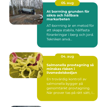
05. aug
At borrning grunden för
säkra och hållbara
markarbeten
AT-borrning är en metod för
att skapa stabila, hållfasta
förankringar i berg och jord.
Tekniken anvä...
04. aug
Salmonella provtagning så
minskas risken i
livsmedelskedjan
En trovärdig kontroll av
salmonella bygger på
genomtänkt provtagning.
När prover tas på rätt sätt, i...