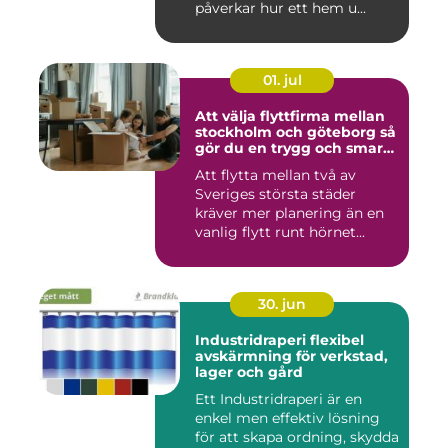
påverkar hur ett hem u...
01. jul
Att välja flyttfirma mellan
stockholm och göteborg så
gör du en trygg och smart
flytt
Att flytta mellan två av
Sveriges största städer
kräver mer planering än en
vanlig flytt runt hörnet...
30. jun
Industridraperi flexibel
avskärmning för verkstad,
lager och gård
Ett Industridraperi är en
enkel men effektiv lösning
för att skapa ordning, skydda