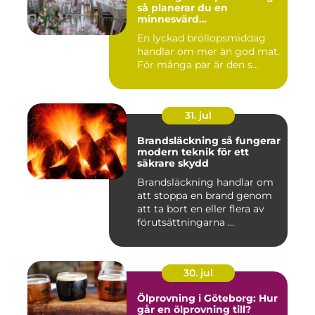
så planerar du en
minnesvärd
bröllopsmiddag
En lyckad bröllopsmiddag
handlar om mer än god mat.
För många par är den s...
31. jul
Brandsläckning så fungerar
modern teknik för ett
säkrare skydd
Brandsläckning handlar om
att stoppa en brand genom
att ta bort en eller flera av
förutsättningarna ...
30. jul
Ölprovning i Göteborg: Hur
går en ölprovning till?