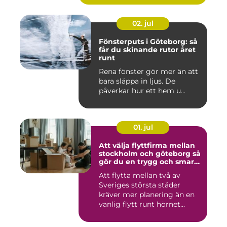
02. jul
Fönsterputs i Göteborg: så
får du skinande rutor året
runt
Rena fönster gör mer än att
bara släppa in ljus. De
påverkar hur ett hem u...
01. jul
Att välja flyttfirma mellan
stockholm och göteborg så
gör du en trygg och smart
flytt
Att flytta mellan två av
Sveriges största städer
kräver mer planering än en
vanlig flytt runt hörnet...