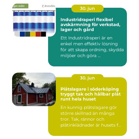
30. jun
Industridraperi flexibel
avskärmning för verkstad,
lager och gård
Ett Industridraperi är en
enkel men effektiv lösning
för att skapa ordning, skydda
miljöer och göra ...
30. jun
Plåtslagare i söderköping
tryggt tak och hållbar plåt
runt hela huset
En kunnig plåtslagare gör
större skillnad än många
tror. Tak, rännor och
plåtinklädnader är husets f...