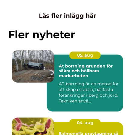
Läs fler inlägg här
Fler nyheter
05. aug
At borrning grunden för
säkra och hållbara
markarbeten
AT-borrning är en metod för
att skapa stabila, hållfasta
förankringar i berg och jord.
Tekniken anvä...
04. aug
Salmonella provtagning så