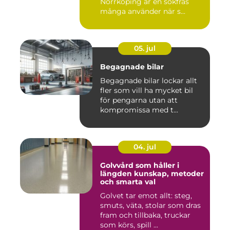
Norrköping är en sökfras
många använder när s...
05. jul
Begagnade bilar
Begagnade bilar lockar allt
fler som vill ha mycket bil
för pengarna utan att
kompromissa med t...
04. jul
Golvvård som håller i
längden kunskap, metoder
och smarta val
Golvet tar emot allt: steg,
smuts, väta, stolar som dras
fram och tillbaka, truckar
som körs, spill ...