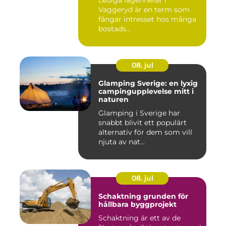
Lediga lägenheter i
Vaggeryd är en term som
fångar intresset hos många
bostads...
08. jul
Glamping Sverige: en lyxig
campingupplevelse mitt i
naturen
Glamping i Sverige har
snabbt blivit ett populärt
alternativ för dem som vill
njuta av nat...
08. jul
Schaktning grunden för
hållbara byggprojekt
Schaktning är ett av de