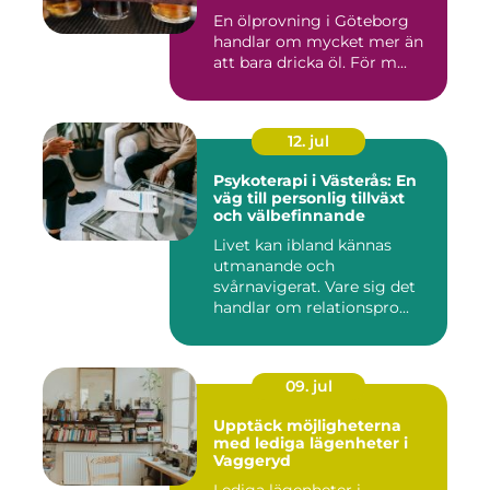
En ölprovning i Göteborg
handlar om mycket mer än
att bara dricka öl. För m...
12. jul
Psykoterapi i Västerås: En
väg till personlig tillväxt
och välbefinnande
Livet kan ibland kännas
utmanande och
svårnavigerat. Vare sig det
handlar om relationspro...
09. jul
Upptäck möjligheterna
med lediga lägenheter i
Vaggeryd