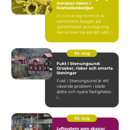
minskas risken i
livsmedelskedjan
En trovärdig kontroll av
salmonella bygger på
genomtänkt provtagning.
När prover tas på rätt sätt, i...
04. aug
Fukt i Stenungsund:
Orsaker, risker och smarta
lösningar
Fukt i Stenungsund är ett
växande problem i både
äldre och nyare fastigheter,
i...
03. aug
Lyftsystem som skapar