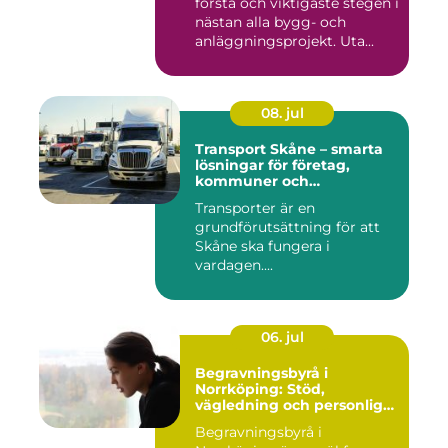
första och viktigaste stegen i
nästan alla bygg- och
anläggningsprojekt. Uta...
08. jul
Transport Skåne – smarta
lösningar för företag,
kommuner och
privatpersoner
Transporter är en
grundförutsättning för att
Skåne ska fungera i
vardagen....
06. jul
Begravningsbyrå i
Norrköping: Stöd,
vägledning och personliga
avsked
Begravningsbyrå i