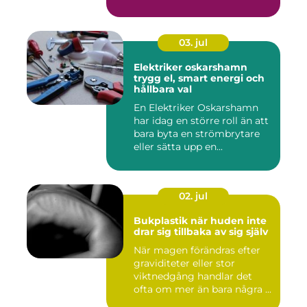
03. jul
Elektriker oskarshamn
trygg el, smart energi och
hållbara val
En Elektriker Oskarshamn
har idag en större roll än att
bara byta en strömbrytare
eller sätta upp en...
02. jul
Bukplastik när huden inte
drar sig tillbaka av sig själv
När magen förändras efter
graviditeter eller stor
viktnedgång handlar det
ofta om mer än bara några ...