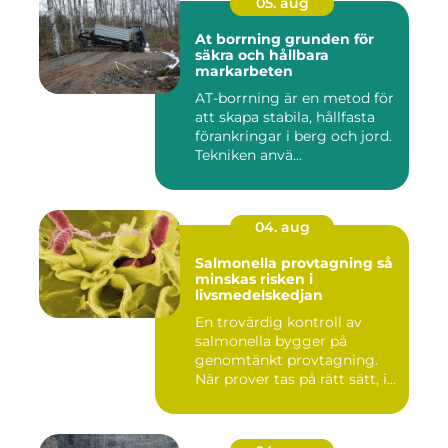
05. aug
At borrning grunden för
säkra och hållbara
markarbeten
AT-borrning är en metod för
att skapa stabila, hållfasta
förankringar i berg och jord.
Tekniken anvä...
04. aug
Salmonella provtagning så
minskas risken i
livsmedelskedjan
En trovärdig kontroll av
salmonella bygger på
genomtänkt provtagning.
När prover tas på rätt sätt, i...