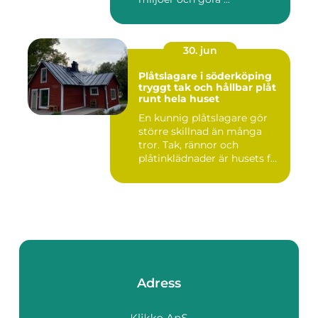
30. jun
Plåtslagare i söderköping
tryggt tak och hållbar plåt
runt hela huset
En kunnig plåtslagare gör
större skillnad än många
tror. Tak, rännor och
plåtinklädnader är husets f...
Adress