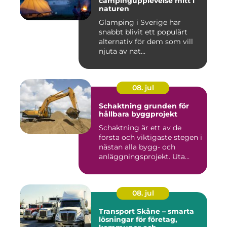
campingupplevelse mitt i
naturen
Glamping i Sverige har
snabbt blivit ett populärt
alternativ för dem som vill
njuta av nat...
08. jul
Schaktning grunden för
hållbara byggprojekt
Schaktning är ett av de
första och viktigaste stegen i
nästan alla bygg- och
anläggningsprojekt. Uta...
08. jul
Transport Skåne – smarta
lösningar för företag,