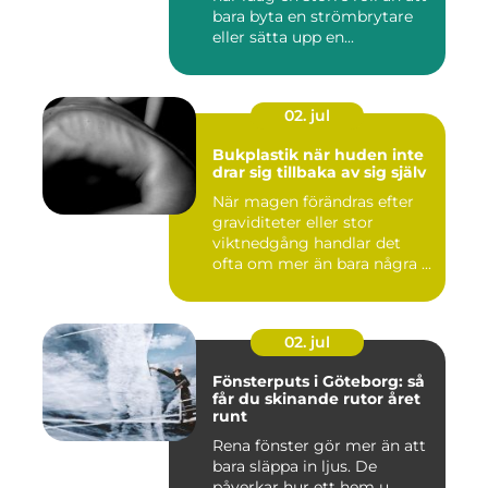
bara byta en strömbrytare
eller sätta upp en...
02. jul
Bukplastik när huden inte
drar sig tillbaka av sig själv
När magen förändras efter
graviditeter eller stor
viktnedgång handlar det
ofta om mer än bara några ...
02. jul
Fönsterputs i Göteborg: så
får du skinande rutor året
runt
Rena fönster gör mer än att
bara släppa in ljus. De
påverkar hur ett hem u...