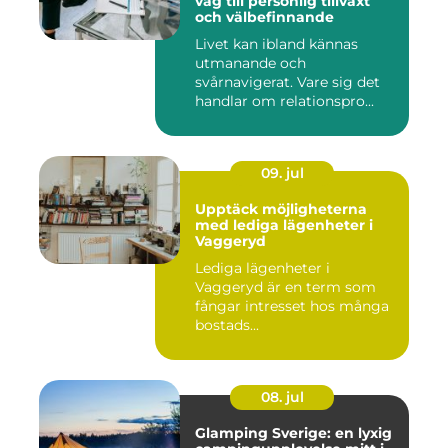
väg till personlig tillväxt
och välbefinnande
Livet kan ibland kännas
utmanande och
svårnavigerat. Vare sig det
handlar om relationspro...
09. jul
Upptäck möjligheterna
med lediga lägenheter i
Vaggeryd
Lediga lägenheter i
Vaggeryd är en term som
fångar intresset hos många
bostads...
08. jul
Glamping Sverige: en lyxig