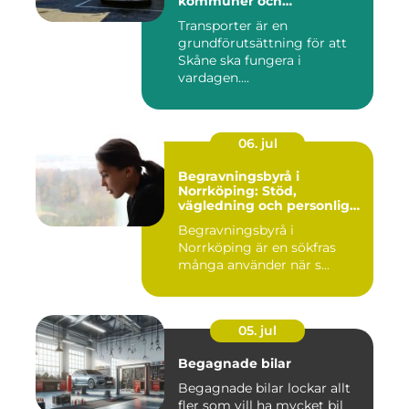
kommuner och
privatpersoner
Transporter är en
grundförutsättning för att
Skåne ska fungera i
vardagen....
06. jul
Begravningsbyrå i
Norrköping: Stöd,
vägledning och personliga
avsked
Begravningsbyrå i
Norrköping är en sökfras
många använder när s...
05. jul
Begagnade bilar
Begagnade bilar lockar allt
fler som vill ha mycket bil