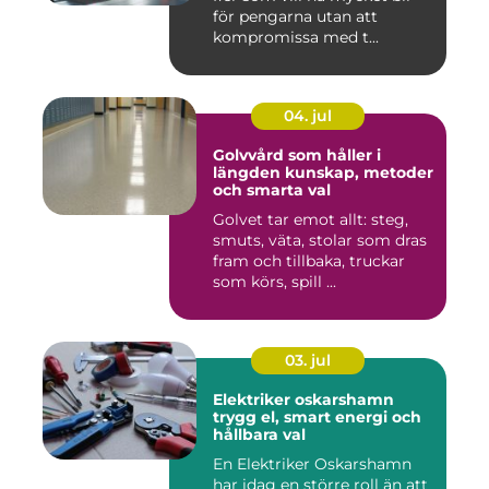
för pengarna utan att
kompromissa med t...
04. jul
Golvvård som håller i
längden kunskap, metoder
och smarta val
Golvet tar emot allt: steg,
smuts, väta, stolar som dras
fram och tillbaka, truckar
som körs, spill ...
03. jul
Elektriker oskarshamn
trygg el, smart energi och
hållbara val
En Elektriker Oskarshamn
har idag en större roll än att