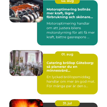
02. aug
Motoroptimering bollnäs
mer kraft, lägre
förbrukning och skönare
körning
Motoroptimering handlar
om att justera bilens
motorstyrning för att få mer
kraft, bättre gasrespons ...
01. aug
Catering bröllop Göteborg:
så planerar du en
minnesvärd
bröllopsmiddag
En lyckad bröllopsmiddag
handlar om mer än god mat.
För många par är den s...
31. jul