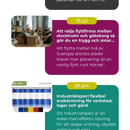
01. jul
Att välja flyttfirma mellan
stockholm och göteborg så
gör du en trygg och smart
flytt
Att flytta mellan två av
Sveriges största städer
kräver mer planering än en
vanlig flytt runt hörnet...
30. jun
Industridraperi flexibel
avskärmning för verkstad,
lager och gård
Ett Industridraperi är en
enkel men effektiv lösning
för att skapa ordning, skydda
miljöer och göra ...