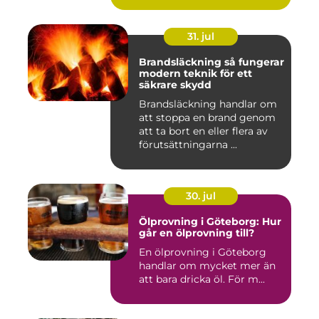
31. jul
Brandsläckning så fungerar
modern teknik för ett
säkrare skydd
Brandsläckning handlar om
att stoppa en brand genom
att ta bort en eller flera av
förutsättningarna ...
30. jul
Ölprovning i Göteborg: Hur
går en ölprovning till?
En ölprovning i Göteborg
handlar om mycket mer än
att bara dricka öl. För m...