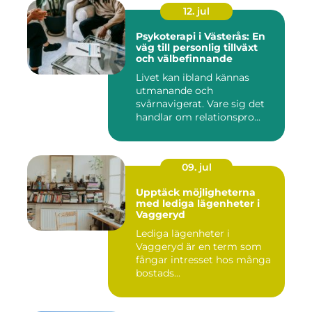
12. jul
Psykoterapi i Västerås: En
väg till personlig tillväxt
och välbefinnande
Livet kan ibland kännas
utmanande och
svårnavigerat. Vare sig det
handlar om relationspro...
09. jul
Upptäck möjligheterna
med lediga lägenheter i
Vaggeryd
Lediga lägenheter i
Vaggeryd är en term som
fångar intresset hos många
bostads...