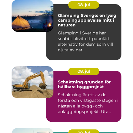
08. jul
Glamping Sverige: en lyxig
campingupplevelse mitt i
naturen
Glamping i Sverige har
snabbt blivit ett populärt
alternativ för dem som vill
njuta av nat...
08. jul
Schaktning grunden för
hållbara byggprojekt
Schaktning är ett av de
första och viktigaste stegen i
nästan alla bygg- och
anläggningsprojekt. Uta...