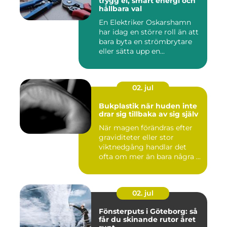
trygg el, smart energi och
hållbara val
En Elektriker Oskarshamn
har idag en större roll än att
bara byta en strömbrytare
eller sätta upp en...
02. jul
Bukplastik när huden inte
drar sig tillbaka av sig själv
När magen förändras efter
graviditeter eller stor
viktnedgång handlar det
ofta om mer än bara några ...
02. jul
Fönsterputs i Göteborg: så
får du skinande rutor året