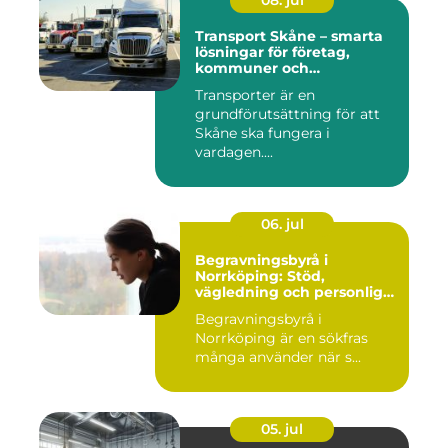
08. jul
Transport Skåne – smarta
lösningar för företag,
kommuner och
privatpersoner
Transporter är en
grundförutsättning för att
Skåne ska fungera i
vardagen....
06. jul
Begravningsbyrå i
Norrköping: Stöd,
vägledning och personliga
avsked
Begravningsbyrå i
Norrköping är en sökfras
många använder när s...
05. jul