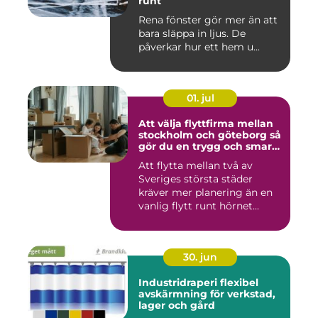
runt
Rena fönster gör mer än att
bara släppa in ljus. De
påverkar hur ett hem u...
01. jul
Att välja flyttfirma mellan
stockholm och göteborg så
gör du en trygg och smart
flytt
Att flytta mellan två av
Sveriges största städer
kräver mer planering än en
vanlig flytt runt hörnet...
30. jun
Industridraperi flexibel
avskärmning för verkstad,
lager och gård