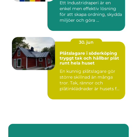
Ett Industridraperi är en
enkel men effektiv lösning
för att skapa ordning, skydda
miljöer och göra ...
30. jun
Plåtslagare i söderköping
tryggt tak och hållbar plåt
runt hela huset
En kunnig plåtslagare gör
större skillnad än många
tror. Tak, rännor och
plåtinklädnader är husets f...