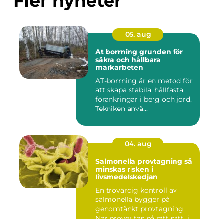
Fler nyheter
05. aug
At borrning grunden för
säkra och hållbara
markarbeten
AT-borrning är en metod för
att skapa stabila, hållfasta
förankringar i berg och jord.
Tekniken anvä...
04. aug
Salmonella provtagning så
minskas risken i
livsmedelskedjan
En trovärdig kontroll av
salmonella bygger på
genomtänkt provtagning.
När prover tas på rätt sätt, i...