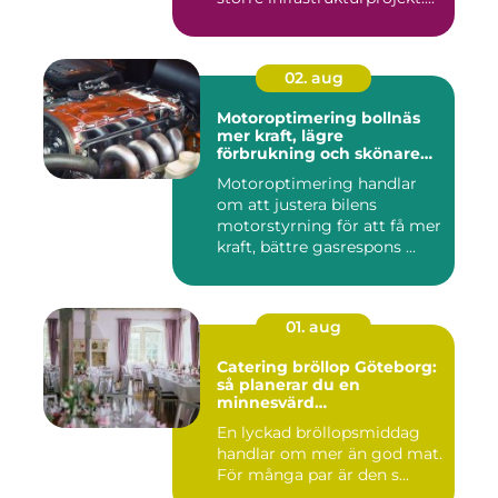
02. aug
Motoroptimering bollnäs
mer kraft, lägre
förbrukning och skönare
körning
Motoroptimering handlar
om att justera bilens
motorstyrning för att få mer
kraft, bättre gasrespons ...
01. aug
Catering bröllop Göteborg:
så planerar du en
minnesvärd
bröllopsmiddag
En lyckad bröllopsmiddag
handlar om mer än god mat.
För många par är den s...