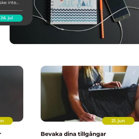
ke inte
26. jul
un
21. jun
r
Bevaka dina tillgångar