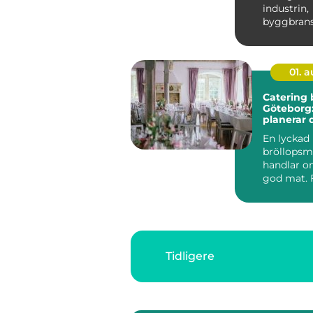
industrin,
byggbran
vid större
infrastrukt
01. 
Catering 
Göteborg:
planerar 
minnesvä
En lyckad
bröllops
bröllopsm
handlar o
god mat.
par är den 
Tidligere