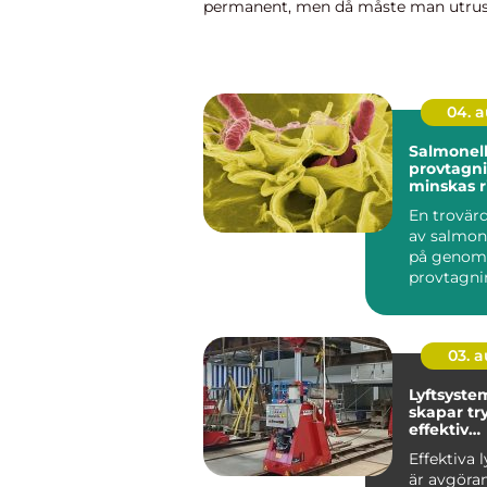
permanent, men då måste man utrus
som ett vanligt bostadshus med ba
kök. Även andra funktioner som förvar
04. 
Salmonel
provtagnin
minskas r
livsmedel
En trovärd
av salmon
på genom
provtagni
prover tas 
i...
03. 
Lyftsyst
skapar tr
effektiv
tunghant
Effektiva 
är avgöran