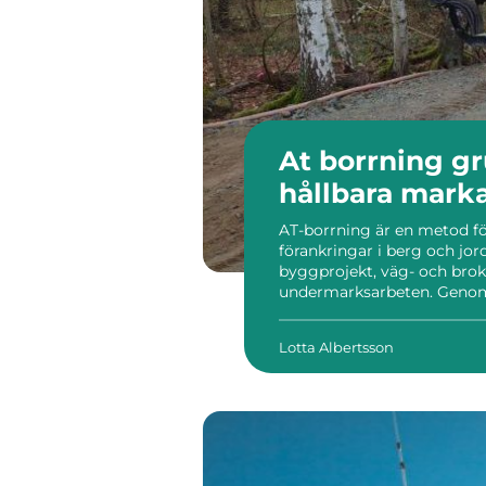
At borrning grunden för säkra och
hållbara mark
AT-borrning är en metod för
förankringar i berg och jor
byggprojekt, väg- och brok
undermarksarbeten. Genom
och injektering skapas en l
lång livslängd. När rätt bor
Lotta Albertsson