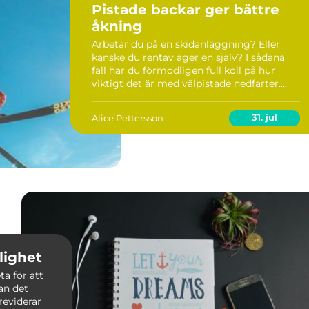
Pistade backar ger bättre
åkning
Arbetar du på en skidanläggning? Eller
kanske du rentav äger en själv? I sådana
fall har du förmodligen full koll på hur
viktigt det är med välpistade nedfarter.
Ingen vill åka slalom nedför ...
31. jul
Alice Pettersson
lighet
ta för att
an det
reviderar