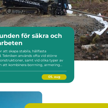
arbeten
 att skapa stabila, hållfasta
d. Tekniken används ofta vid större
onstruktioner, samt vid olika typer av
 att kombinera borrning, armering
ösning som klarar stora laster och ger
rteknik använ...
05. aug