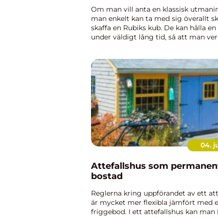
Om man vill anta en klassisk utman
man enkelt kan ta med sig överallt 
skaffa en Rubiks kub. De kan hålla en 
under väldigt lång tid, så att man ver
gnugga geniknölarna. Den klassiska 
kuben är 3×3 och kan...
04. j
Attefallshus som permanen
bostad
Reglerna kring uppförandet av ett att
är mycket mer flexibla jämfört med 
friggebod. I ett attefallshus kan man