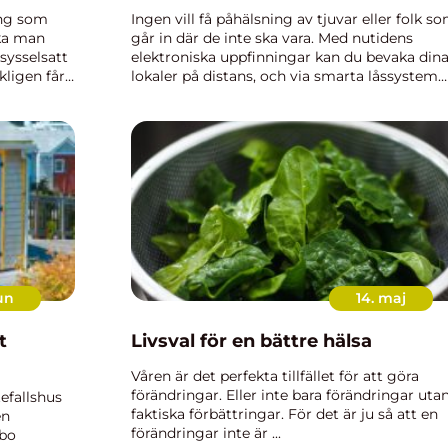
ing som
Ingen vill få påhälsning av tjuvar eller folk s
ska man
går in där de inte ska vara. Med nutidens
sysselsatt
elektroniska uppfinningar kan du bevaka din
kligen får
lokaler på distans, och via smarta låssystem
Rubiks
och kameror kan du se precis...
un
14. maj
t
Livsval för en bättre hälsa
Våren är det perfekta tillfället för att göra
förändringar. Eller inte bara förändringar uta
efallshus
faktiska förbättringar. För det är ju så att en
en
förändringar inte är ...
 bo