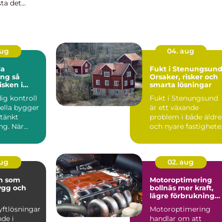
ta det
drum och
ing a...
aug
04. aug
la
Fukt i Stenungsund
g så
Orsaker, risker och
isken i
smarta lösningar
skedjan
ig kontroll
Fukt i Stenungsund
ella bygger
är ett växande
tänkt
problem i både äldre
ng. När
och nyare fastighete
på rätt sätt,
i...
aug
02. aug
em som
Motoroptimering
ygg och
bollnäs mer kraft,
lägre förbrukning
ering
och skönare körnin
lyftlösningar
Motoroptimering
de i
handlar om att