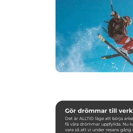
Gör drömmar till verk
Det är ALLTID läge att börja arbe
få våra drömmar uppfyllda. Nu k
vara så att vi under resans gång 