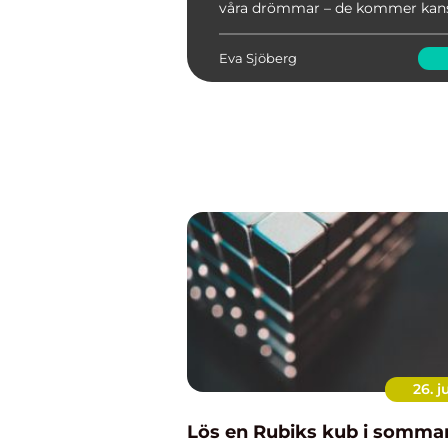
våra drömmar – de kommer kans
alltid att se exakt li...
Eva Sjöberg
26. j
Lös en Rubiks kub i somma