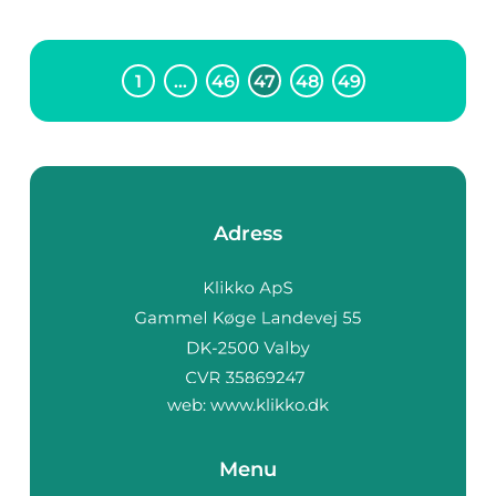
1
…
46
47
48
49
Adress
web:
www.klikko.dk
Menu