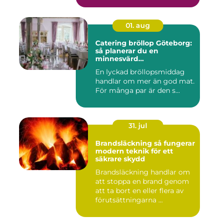
01. aug
Catering bröllop Göteborg:
så planerar du en
minnesvärd
bröllopsmiddag
En lyckad bröllopsmiddag
handlar om mer än god mat.
För många par är den s...
31. jul
Brandsläckning så fungerar
modern teknik för ett
säkrare skydd
Brandsläckning handlar om
att stoppa en brand genom
att ta bort en eller flera av
förutsättningarna ...