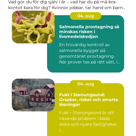
Vad gör du för dig själv i år – vad har du på må-bra-
kontot bara för dig? Kvinnor jobbar, tar hand om barn...
04. aug
Salmonella provtagning så
minskas risken i
livsmedelskedjan
En trovärdig kontroll av
salmonella bygger på
genomtänkt provtagning.
När prover tas på rätt sätt, i...
04. aug
Fukt i Stenungsund:
Orsaker, risker och smarta
lösningar
Fukt i Stenungsund är ett
växande problem i både
äldre och nyare fastigheter,
i...