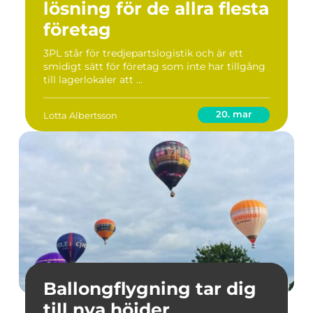
lösning för de allra flesta
företag
3PL står för tredjepartslogistik och är ett
smidigt sätt för företag som inte har tillgång
till lagerlokaler att ...
20. mar
Lotta Albertsson
Ballongflygning tar dig
till nya höjder