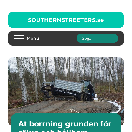
SOUTHERNSTREETERS.
se
Menu
At borrning grunden för